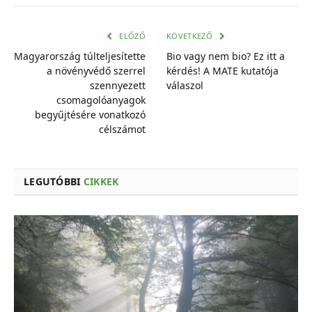
mail
cím
ELŐZŐ
KÖVETKEZŐ
Magyarország túlteljesítette
Bio vagy nem bio? Ez itt a
a növényvédő szerrel
kérdés! A MATE kutatója
szennyezett
válaszol
csomagolóanyagok
begyűjtésére vonatkozó
célszámot
LEGUTÓBBI
CIKKEK