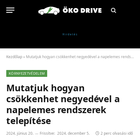
Kezdőlap
»
Mutatjuk hogyan csökkenhet negyedével a napelemes rendszerek telepítése
KÖRNYEZETVÉDELEM
Mutatjuk hogyan
csökkenhet negyedével a
napelemes rendszerek
telepítése
2024. június 20.
Frissítve:
2024. december 5.
2 perc olvasási idő