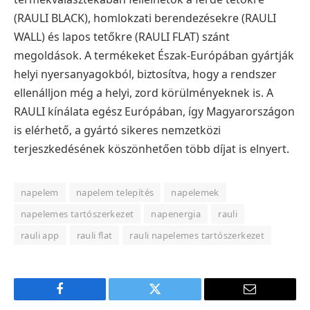
(RAULI BLACK), homlokzati berendezésekre (RAULI
WALL) és lapos tetőkre (RAULI FLAT) szánt
megoldások. A termékeket Észak-Európában gyártják
helyi nyersanyagokból, biztosítva, hogy a rendszer
ellenálljon még a helyi, zord körülményeknek is. A
RAULI kínálata egész Európában, így Magyarországon
is elérhető, a gyártó sikeres nemzetközi
terjeszkedésének köszönhetően több díjat is elnyert.
napelem
napelem telepítés
napelemek
napelemes tartószerkezet
napenergia
rauli
rauli app
rauli flat
rauli napelemes tartószerkezet
Facebook
Twitter
E-