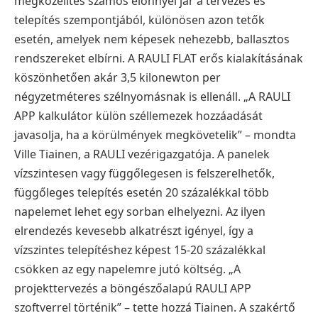
megközelítés számos előnnyel jár a tervezés és
telepítés szempontjából, különösen azon tetők
esetén, amelyek nem képesek nehezebb, ballasztos
rendszereket elbírni. A RAULI FLAT erős kialakításának
köszönhetően akár 3,5 kilonewton per
négyzetméteres szélnyomásnak is ellenáll. „A RAULI
APP kalkulátor külön széllemezek hozzáadását
javasolja, ha a körülmények megkövetelik” – mondta
Ville Tiainen, a RAULI vezérigazgatója. A panelek
vízszintesen vagy függőlegesen is felszerelhetők,
függőleges telepítés esetén 20 százalékkal több
napelemet lehet egy sorban elhelyezni. Az ilyen
elrendezés kevesebb alkatrészt igényel, így a
vízszintes telepítéshez képest 15-20 százalékkal
csökken az egy napelemre jutó költség. „A
projekttervezés a böngészőalapú RAULI APP
szoftverrel történik” – tette hozzá Tiainen. A szakértő