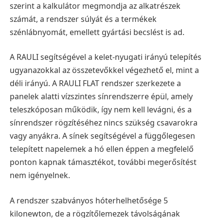
szerint a kalkulátor megmondja az alkatrészek
számát, a rendszer súlyát és a termékek
szénlábnyomát, emellett gyártási becslést is ad.
A RAULI segítségével a kelet-nyugati irányú telepítés
ugyanazokkal az összetevőkkel végezhető el, mint a
déli irányú. A RAULI FLAT rendszer szerkezete a
panelek alatti vízszintes sínrendszerre épül, amely
teleszkóposan működik, így nem kell levágni, és a
sínrendszer rögzítéséhez nincs szükség csavarokra
vagy anyákra. A sínek segítségével a függőlegesen
telepített napelemek a hó ellen éppen a megfelelő
ponton kapnak támasztékot, további megerősítést
nem igényelnek.
A rendszer szabványos hóterhelhetősége 5
kilonewton, de a rögzítőlemezek távolságának