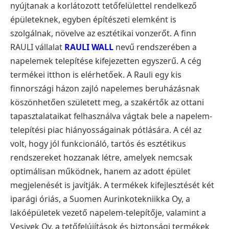
nyújtanak a korlátozott tetőfelülettel rendelkező
épületeknek, egyben építészeti elemként is
szolgálnak, növelve az esztétikai vonzerőt. A finn
RAULI vállalat
RAULI WALL
nevű rendszerében a
napelemek telepítése kifejezetten egyszerű. A cég
termékei itthon is elérhetőek. A Rauli egy kis
finnországi házon zajló napelemes beruházásnak
köszönhetően született meg, a szakértők az ottani
tapasztalataikat felhasználva vágtak bele a napelem-
telepítési piac hiányosságainak pótlására. A cél az
volt, hogy jól funkcionáló, tartós és esztétikus
rendszereket hozzanak létre, amelyek nemcsak
optimálisan működnek, hanem az adott épület
megjelenését is javítják. A termékek kifejlesztését két
iparági óriás, a Suomen Aurinkotekniikka Oy, a
lakóépületek vezető napelem-telepítője, valamint a
Vesivek Oy, a tetőfelújítások és biztonsági termékek