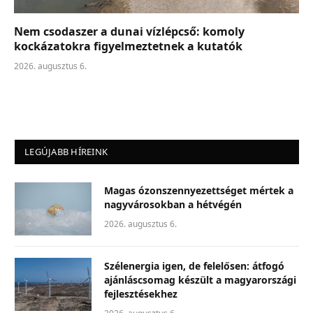
Nem csodaszer a dunai vízlépcső: komoly
kockázatokra figyelmeztetnek a kutatók
2026. augusztus 6.
LEGÚJABB HÍREINK
Magas ózonszennyezettséget mértek a
nagyvárosokban a hétvégén
2026. augusztus 6.
Szélenergia igen, de felelősen: átfogó
ajánláscsomag készült a magyarországi
fejlesztésekhez