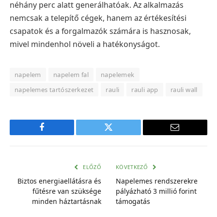
néhány perc alatt generálhatóak. Az alkalmazás
nemcsak a telepítő cégek, hanem az értékesítési
csapatok és a forgalmazók számára is hasznosak,
mivel mindenhol növeli a hatékonyságot.
napelem
napelem fal
napelemek
napelemes tartószerkezet
rauli
rauli app
rauli wall
Facebook
Twitter
E-
mail
cím
ELŐZŐ
KÖVETKEZŐ
Biztos energiaellátásra és
Napelemes rendszerekre
fűtésre van szüksége
pályázható 3 millió forint
minden háztartásnak
támogatás