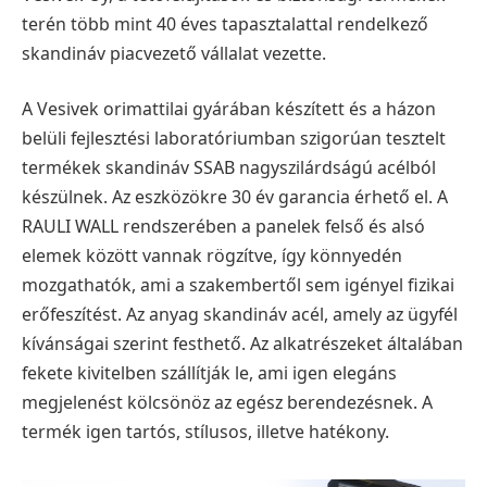
terén több mint 40 éves tapasztalattal rendelkező
skandináv piacvezető vállalat vezette.
A Vesivek orimattilai gyárában készített és a házon
belüli fejlesztési laboratóriumban szigorúan tesztelt
termékek skandináv SSAB nagyszilárdságú acélból
készülnek. Az eszközökre 30 év garancia érhető el. A
RAULI WALL rendszerében a panelek felső és alsó
elemek között vannak rögzítve, így könnyedén
mozgathatók, ami a szakembertől sem igényel fizikai
erőfeszítést. Az anyag skandináv acél, amely az ügyfél
kívánságai szerint festhető. Az alkatrészeket általában
fekete kivitelben szállítják le, ami igen elegáns
megjelenést kölcsönöz az egész berendezésnek. A
termék igen tartós, stílusos, illetve hatékony.