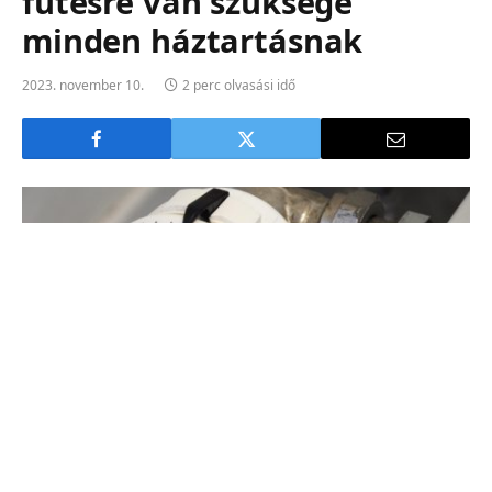
fűtésre van szüksége
minden háztartásnak
2023. november 10.
2 perc olvasási idő