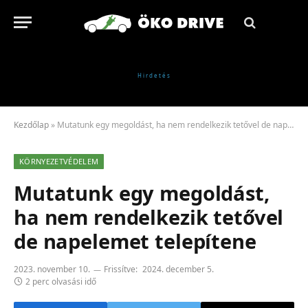
Kezdőlap
»
Mutatunk egy megoldást, ha nem rendelkezik tetővel de napelemet telepítene
KÖRNYEZETVÉDELEM
Mutatunk egy megoldást,
ha nem rendelkezik tetővel
de napelemet telepítene
2023. november 10.
Frissítve:
2024. december 5.
2 perc olvasási idő