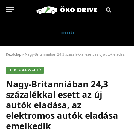
Kezdőlap
»
Nagy-Britanniában 24,3 százalékkal esett az új autók eladása, az elektromos autók eladása emelkedik
ELEKTROMOS AUTÓ
Nagy-Britanniában 24,3
százalékkal esett az új
autók eladása, az
elektromos autók eladása
emelkedik