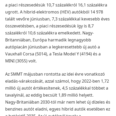
a piaci részesedésük 10,7 százalékról 16,1 százalékra
ugrott. A hibrid-elektromos (HEV) autókból 14 978
talált vevőre júniusban, 7,3 százalékkal kevesebb éves
összevetésben, a piaci részesedésük így is 8,7
százalékról 10,6 százalékra emelkedett. Nagy-
Britanniában, Európa harmadik legnagyobb
autópiacán júniusban a legkeresettebb új autó a
Vauxhall Corsa (5014), a Tesla Model Y (4194) és a
MINI (3055) volt.
Az SMMT májusban rontotta az idei évre vonatkozó
eladás-várakozását, azzal számol, hogy 2022-ben 1,72
millió új autót értékesítenek, 4,5 százalékkal többet a
tavalyinál, az eddig becsült 1,89 millió helyett.
Nagy-Britaniában 2030-tól már nem lehet új dízeles és
benzines autót eladni, egyes hibrid autók esetében ez