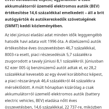
akkumulátorról üzemelő elektromos autók (BEV)
értékesítése 14,6 százalékkal emelkedett – áll a brit
autógyártók és autókereskedők szövetségének
(SMMT) keddi közleményében.
Az idei júniusi eladási adat minden idők leggyengébb
hatodik havi adata volt 1996 óta. A dízelüzemű autók
értékesítése éves összevetésben 46,7 százalékkal,
8003-ra esett, piaci részesedésük 5,7 százalékra
zsugorodott a tavaly júniusi 8,1 százalékról. Júniusban
62 ezer 005 új benzinüzemű autót adtak el, ez 28,2
százalékkal kevesebb az egy évvel korábbihoz képest,
a piaci részarányuk 46,4 százalékról 44 százalékra
mérséklődött. A múlt hónapban kizárólag a csak
akkumulátorról üzemelő elektromos autók (battery
electric vehicles, BEV) eladása nőtt éves
összevetésben, 14,6 százalékkal, 22 737-re, miközben