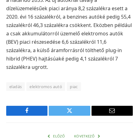
a határidő 2035. Az új autóknál tavaly a
dízelüzemelésűek piaci aránya 8,2 százalékra esett a
2020. évi 16 százalékról, a benzines autóké pedig 55,4
százalékról 46,3 százalékra csökkent. Eközben például
a csak akkumulátorról üzemelő elektromos autók
(BEV) piaci részesedése 6,6 százalékról 11,6
százalékra, a külső áramforrásról tölthető plug-in
hibrid (PHEV) hajtásúaké pedig 4,1 százalékról 7
százalékra ugrott.
eladás
elektromos autó
piac
Facebook
Twitter
E-
mail
cím
ELŐZŐ
KÖVETKEZŐ