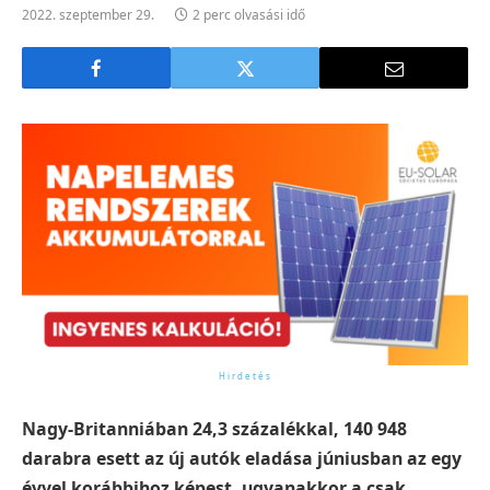
2022. szeptember 29.
2 perc olvasási idő
Nagy-Britanniában 24,3 százalékkal, 140 948
darabra esett az új autók eladása júniusban az egy
évvel korábbihoz képest, ugyanakkor a csak