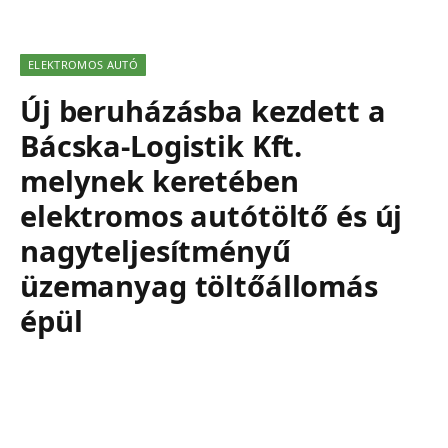
ELEKTROMOS AUTÓ
Új beruházásba kezdett a
Bácska-Logistik Kft.
melynek keretében
elektromos autótöltő és új
nagyteljesítményű
üzemanyag töltőállomás
épül
2022. szeptember 29.
1 olvasási idő