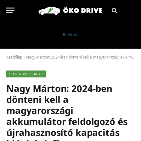
Kezdőlap
»
Nagy Márton: 2024-ben dönteni kell a magyarországi akkumulátor feldolgozó és újrahasznosító kapacitás kiépítéséről
ELEKTROMOS AUTÓ
Nagy Márton: 2024-ben
dönteni kell a
magyarországi
akkumulátor feldolgozó és
újrahasznosító kapacitás