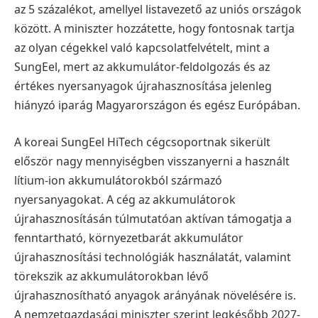
az 5 százalékot, amellyel listavezető az uniós országok
között.
A miniszter hozzátette, hogy fontosnak tartja
az olyan cégekkel való kapcsolatfelvételt, mint a
SungEel, mert az akkumulátor-feldolgozás és az
értékes nyersanyagok újrahasznosítása jelenleg
hiányzó iparág Magyarországon és egész Európában.
A koreai SungEel HiTech cégcsoportnak sikerült
először nagy mennyiségben visszanyerni a használt
lítium-ion akkumulátorokból származó
nyersanyagokat. A cég az akkumulátorok
újrahasznosításán túlmutatóan aktívan támogatja a
fenntartható, környezetbarát akkumulátor
újrahasznosítási technológiák használatát, valamint
törekszik az akkumulátorokban lévő
újrahasznosítható anyagok arányának növelésére is.
A nemzetgazdasági miniszter szerint legkésőbb 2027-