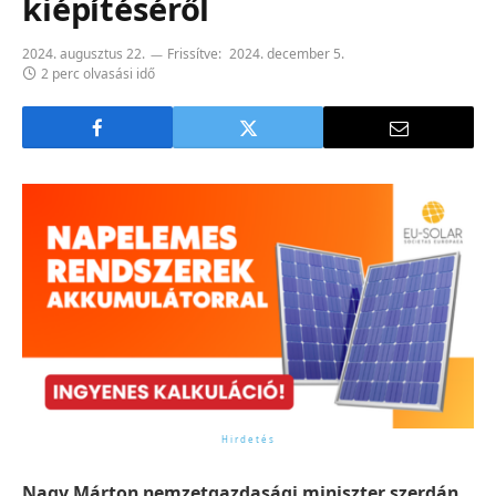
kiépítéséről
2024. augusztus 22.
Frissítve:
2024. december 5.
2 perc olvasási idő
Nagy Márton nemzetgazdasági miniszter szerdán