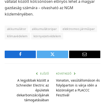
vállalat között kölcsönösen előnyös lehet a magyar
gazdaság számára – olvasható az NGM
közleményében.
akkumulátor
akkumulátoripar
elektromos járműipar
klímavédelem
környezetvédelem
Facebook
Twitter
E-
mail
cím
ELŐZŐ
KÖVETKEZŐ
A legjobbak között a
Vonaton, vasútállomáson és
Schneider Electric az
folyóparton is várja idén a
épületek
közönséget a PLACCC
dekarbonizációjának
Fesztivál
támogatásában