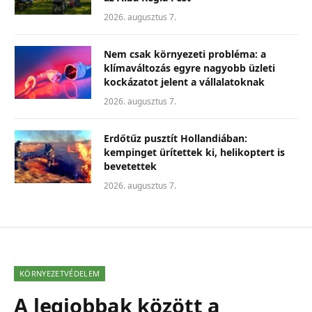
2026. augusztus 7.
Nem csak környezeti probléma: a
klímaváltozás egyre nagyobb üzleti
kockázatot jelent a vállalatoknak
2026. augusztus 7.
Erdőtűz pusztít Hollandiában:
kempinget ürítettek ki, helikoptert is
bevetettek
2026. augusztus 7.
KÖRNYEZETVÉDELEM
A legjobbak között a