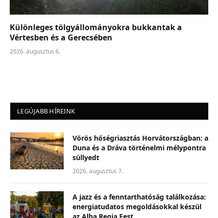
Különleges tölgyállományokra bukkantak a
Vértesben és a Gerecsében
2026. augusztus 6.
LEGÚJABB HÍREINK
Vörös hőségriasztás Horvátországban: a
Duna és a Dráva történelmi mélypontra
süllyedt
2026. augusztus 7.
A jazz és a fenntarthatóság találkozása:
energiatudatos megoldásokkal készül
az Alba Regia Fest