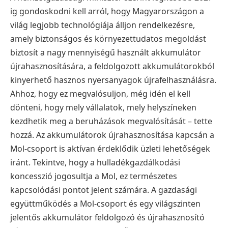
ig gondoskodni kell arról, hogy Magyarországon a
világ legjobb technológiája álljon rendelkezésre,
amely biztonságos és környezettudatos megoldást
biztosít a nagy mennyiségű használt akkumulátor
újrahasznosítására, a feldolgozott akkumulátorokból
kinyerhető hasznos nyersanyagok újrafelhasználásra.
Ahhoz, hogy ez megvalósuljon, még idén el kell
dönteni, hogy mely vállalatok, mely helyszíneken
kezdhetik meg a beruházások megvalósítását – tette
hozzá.
Az akkumulátorok újrahasznosítása kapcsán a
Mol-csoport is aktívan érdeklődik üzleti lehetőségek
iránt. Tekintve, hogy a hulladékgazdálkodási
koncesszió jogosultja a Mol, ez természetes
kapcsolódási pontot jelent számára. A gazdasági
együttműködés a Mol-csoport és egy világszinten
jelentős akkumulátor feldolgozó és újrahasznosító