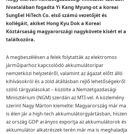
hivatalában fogadta Yi Kang Myung-ot a koreai
SungEel HiTech Co. első számú vezetőjét és
kollégáit, akiket Hong Kyu Dok a Koreai
Köztársaság magyarországi nagykövete kísért el a
találkozóra.
A megbeszélésen a felek folytatták az elektromos
járműiparhoz kapcsolódó akkumulátoripar
nemzetközi helyzetéről, valamint az ágazat előtt álló
kihívásokról és a zöld átállásban rejlő lehetőségekről
szóló tárgyalásokat – közölte a Nemzetgazdasági
Minisztérium (NGM) szerdán az MTI-vel.
A közlemény
szerint Nagy Márton kiemelte: Magyarország már ma
is élen jár a high-tech akkumulátorgyártásban, hiszen
az ország GDP arányos exportja az akkumulátorok és
akkumulátor alkatrészek terén már ma is meghaladja