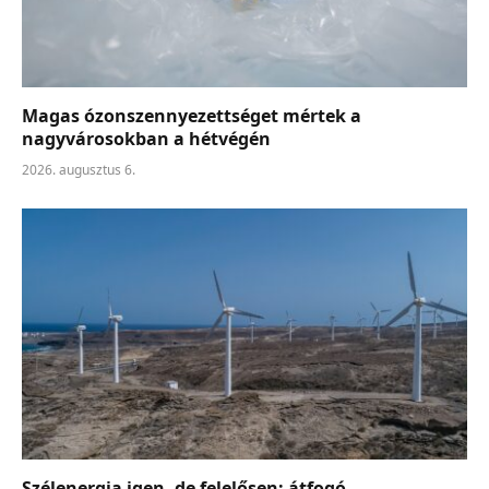
Magas ózonszennyezettséget mértek a
nagyvárosokban a hétvégén
2026. augusztus 6.
Szélenergia igen, de felelősen: átfogó