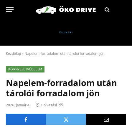
Kezdőlap
»
Napelem-forradalom után tárolói forradalom jön
KÖRNYEZETVÉDELEM
Napelem-forradalom után
tárolói forradalom jön
2026. január 4.
1 olvasási idő