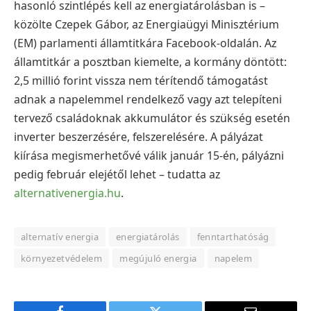
hasonló szintlépés kell az energiatárolásban is –
közölte Czepek Gábor, az Energiaügyi Minisztérium
(EM) parlamenti államtitkára Facebook-oldalán. Az
államtitkár a posztban kiemelte, a kormány döntött:
2,5 millió forint vissza nem térítendő támogatást
adnak a napelemmel rendelkező vagy azt telepíteni
tervező családoknak akkumulátor és szükség esetén
inverter beszerzésére, felszerelésére. A pályázat
kiírása megismerhetővé válik január 15-én, pályázni
pedig február elejétől lehet – tudatta az
alternativenergia.hu
.
alternatív energia
energiatárolás
fenntarthatóság
környezetvédelem
megújuló energia
napelem