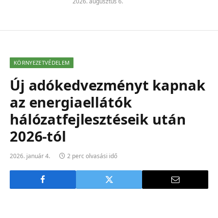
2026. augusztus 6.
KÖRNYEZETVÉDELEM
Új adókedvezményt kapnak
az energiaellátók
hálózatfejlesztéseik után
2026-tól
2026. január 4.
2 perc olvasási idő