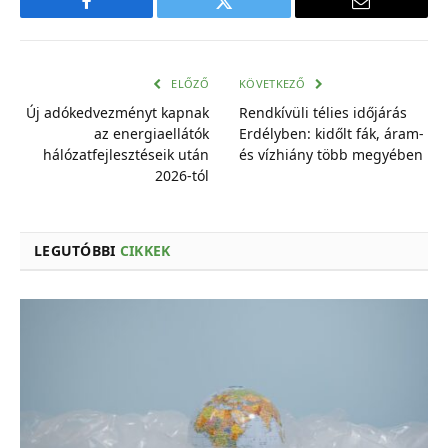
Facebook
Twitter
E-
mail
cím
ELŐZŐ
KÖVETKEZŐ
Új adókedvezményt kapnak
Rendkívüli télies időjárás
az energiaellátók
Erdélyben: kidőlt fák, áram-
hálózatfejlesztéseik után
és vízhiány több megyében
2026-tól
LEGUTÓBBI
CIKKEK