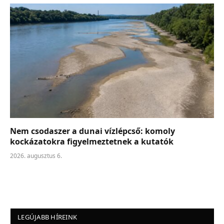
Nem csodaszer a dunai vízlépcső: komoly
kockázatokra figyelmeztetnek a kutatók
2026. augusztus 6.
LEGÚJABB HÍREINK