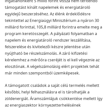
ingatlanonként 5 millió forint vissza nem térítendő
támogatást kínált napelemek és energiatároló
egyidejű beszerzéséhez. Az élénk érdeklődésre
tekintettel az Energiaügyi Minisztérium a nyáron 30
milliárd forinttal, 105,8 milliárd forintra emelte meg a
program keretösszegét. A pályázati folyamatban a
napelem és energiatároló rendszer leszállítása,
felszerelése és kivitelezői készre jelentése után
nyújtható be részelszámolás. A záró kifizetési
kérelemhez a mérőóra cseréjét is el kell végeznie az
elosztónak. A végelszámolásig elért projektek tehát
már minden szempontból üzemképesek.
A támogatott családok a saját célú termelés mellett
későbbi, helyi felhasználásra el is tárolhatják a
zöldenergiát. Áramszámlájuk csökkentése mellett így
az energiaszektor környezetterhelésének