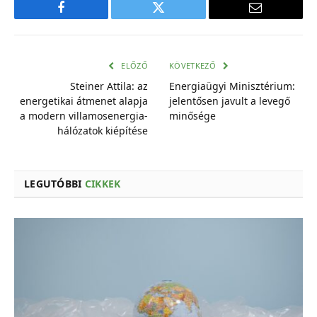
Facebook
Twitter
E-
mail
cím
ELŐZŐ
KÖVETKEZŐ
Steiner Attila: az
Energiaügyi Minisztérium:
energetikai átmenet alapja
jelentősen javult a levegő
a modern villamosenergia-
minősége
hálózatok kiépítése
LEGUTÓBBI
CIKKEK