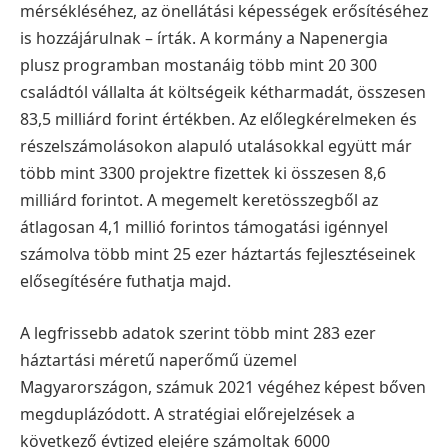
mérsékléséhez, az önellátási képességek erősítéséhez
is hozzájárulnak – írták. A kormány a Napenergia
plusz programban mostanáig több mint 20 300
családtól vállalta át költségeik kétharmadát, összesen
83,5 milliárd forint értékben. Az előlegkérelmeken és
részelszámolásokon alapuló utalásokkal együtt már
több mint 3300 projektre fizettek ki összesen 8,6
milliárd forintot. A megemelt keretösszegből az
átlagosan 4,1 millió forintos támogatási igénnyel
számolva több mint 25 ezer háztartás fejlesztéseinek
elősegítésére futhatja majd.
A legfrissebb adatok szerint több mint 283 ezer
háztartási méretű naperőmű üzemel
Magyarországon, számuk 2021 végéhez képest bőven
megduplázódott. A stratégiai előrejelzések a
következő évtized elejére számoltak 6000