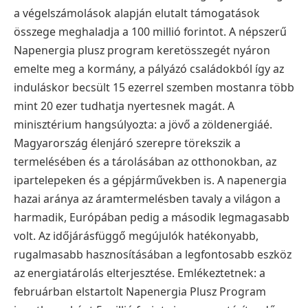
a végelszámolások alapján elutalt támogatások
összege meghaladja a 100 millió forintot. A népszerű
Napenergia plusz program keretösszegét nyáron
emelte meg a kormány, a pályázó családokból így az
induláskor becsült 15 ezerrel szemben mostanra több
mint 20 ezer tudhatja nyertesnek magát. A
minisztérium hangsúlyozta: a jövő a zöldenergiáé.
Magyarország élenjáró szerepre törekszik a
termelésében és a tárolásában az otthonokban, az
ipartelepeken és a gépjárművekben is. A napenergia
hazai aránya az áramtermelésben tavaly a világon a
harmadik, Európában pedig a második legmagasabb
volt. Az időjárásfüggő megújulók hatékonyabb,
rugalmasabb hasznosításában a legfontosabb eszköz
az energiatárolás elterjesztése. Emlékeztetnek: a
februárban elstartolt Napenergia Plusz Program