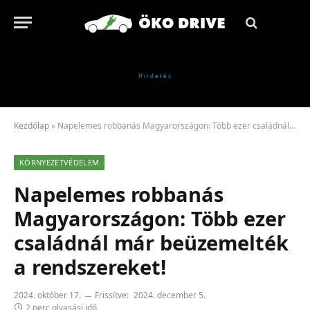
Kezdőlap
»
Napelemes robbanás Magyarországon: Több ezer családnál már beüzemelték a rendszereket!
KÖRNYEZETVÉDELEM
Napelemes robbanás
Magyarországon: Több ezer
családnál már beüzemelték
a rendszereket!
2024. október 17.
Frissítve:
2024. december 5.
2 perc olvasási idő