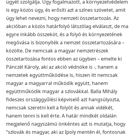
ügyét szolgálja. Úgy fogalmazott, a környezetvédelem
is egy közös ügy, és erősíti azt a színes szövetet, amit
úgy lehet nevezni, hogy nemzeti összetartozás.
Az
akcióban a közös határfolyó látszólag elválaszt, de ma
egyre inkább összeköt, és a folyó és környezetének
megóvása is bizonyíték a nemzet összetartozására –
közölte. De nemcsak a magyar nemzetrészek
összetartozása fontos ebben az ügyben – emelte ki
Pánczél Károly, aki az akció védnöke is -, hanem a
nemzetek együttműködése is, hiszen itt nemcsak
magyar a magyarral működik együtt, hanem
együttműködik magyar a szlovákkal.
Balla Mihály
fideszes országgyűlési képviselő azt hangsúlyozta,
nemcsak szeretni kell a folyót és annak vidékét,
hanem tenni is kell érte. A határ mindkét oldalán
megjelenő nagyszámú önkéntes azt is mutatja, hogy
“szlovák és magyar, aki az Ipoly mentén él, fontosnak