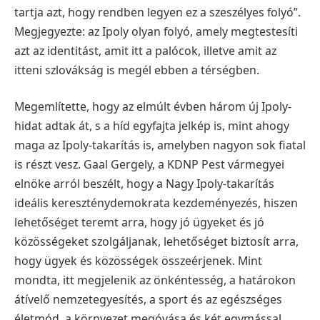
tartja azt, hogy rendben legyen ez a szeszélyes folyó”.
Megjegyezte: az Ipoly olyan folyó, amely megtestesíti
azt az identitást, amit itt a palócok, illetve amit az
itteni szlovákság is megél ebben a térségben.
Megemlítette, hogy az elmúlt évben három új Ipoly-
hidat adtak át, s a híd egyfajta jelkép is, mint ahogy
maga az Ipoly-takarítás is, amelyben nagyon sok fiatal
is részt vesz.
Gaal Gergely, a KDNP Pest vármegyei
elnöke arról beszélt, hogy a Nagy Ipoly-takarítás
ideális kereszténydemokrata kezdeményezés, hiszen
lehetőséget teremt arra, hogy jó ügyeket és jó
közösségeket szolgáljanak, lehetőséget biztosít arra,
hogy ügyek és közösségek összeérjenek. Mint
mondta, itt megjelenik az önkéntesség, a határokon
átívelő nemzetegyesítés, a sport és az egészséges
életmód, a környezet megóvása és két egymással