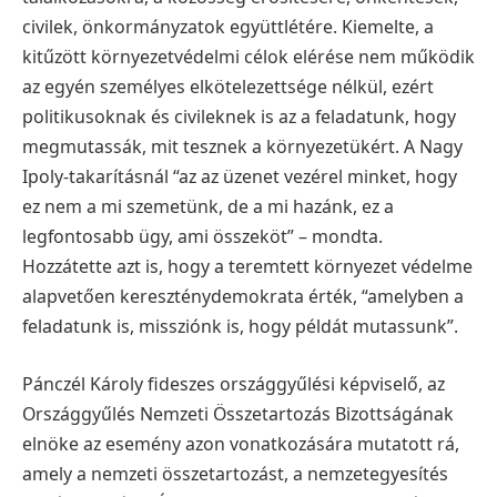
civilek, önkormányzatok együttlétére. Kiemelte, a
kitűzött környezetvédelmi célok elérése nem működik
az egyén személyes elkötelezettsége nélkül, ezért
politikusoknak és civileknek is az a feladatunk, hogy
megmutassák, mit tesznek a környezetükért.
A Nagy
Ipoly-takarításnál “az az üzenet vezérel minket, hogy
ez nem a mi szemetünk, de a mi hazánk, ez a
legfontosabb ügy, ami összeköt” – mondta.
Hozzátette azt is, hogy a teremtett környezet védelme
alapvetően kereszténydemokrata érték, “amelyben a
feladatunk is, missziónk is, hogy példát mutassunk”.
Pánczél Károly fideszes országgyűlési képviselő, az
Országgyűlés Nemzeti Összetartozás Bizottságának
elnöke az esemény azon vonatkozására mutatott rá,
amely a nemzeti összetartozást, a nemzetegyesítés