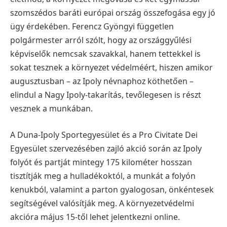
szomszédos baráti európai ország összefogása egy jó
ügy érdekében.
Ferencz Gyöngyi független
polgármester arról szólt, hogy az országgyűlési
képviselők nemcsak szavakkal, hanem tettekkel is
sokat tesznek a környezet védelméért, hiszen amikor
augusztusban – az Ipoly névnaphoz köthetően –
elindul a Nagy Ipoly-takarítás, tevőlegesen is részt
vesznek a munkában.
A Duna-Ipoly Sportegyesület és a Pro Civitate Dei
Egyesület szervezésében zajló akció során az Ipoly
folyót és partját mintegy 175 kilométer hosszan
tisztítják meg a hulladékoktól, a munkát a folyón
kenukból, valamint a parton gyalogosan, önkéntesek
segítségével valósítják meg. A környezetvédelmi
akcióra május 15-től lehet jelentkezni online.