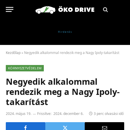
Kezdőlap
»
Negyedik alkalommal rendezik meg a Nagy Ipoly-takarítást
KÖRNYEZETVÉDELEM
Negyedik alkalommal
rendezik meg a Nagy Ipoly-
takarítást
2024. május 19.
Frissítve:
2024. december 6.
3 perc olvasási idő