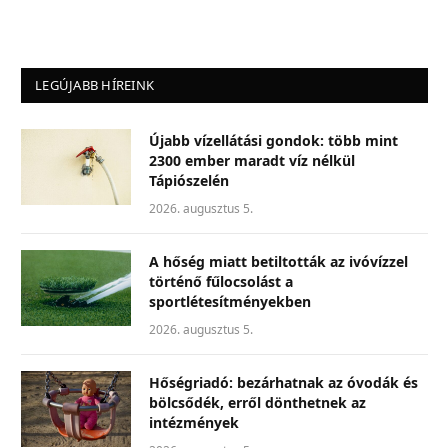
LEGÚJABB HÍREINK
Újabb vízellátási gondok: több mint
2300 ember maradt víz nélkül
Tápiószelén
2026. augusztus 5.
A hőség miatt betiltották az ivóvízzel
történő fűlocsolást a
sportlétesítményekben
2026. augusztus 5.
Hőségriadó: bezárhatnak az óvodák és
bölcsődék, erről dönthetnek az
intézmények