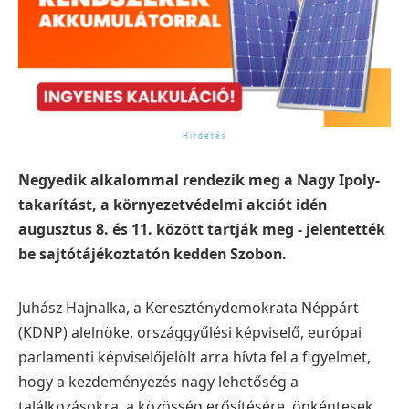
Negyedik alkalommal rendezik meg a Nagy Ipoly-
takarítást, a környezetvédelmi akciót idén
augusztus 8. és 11. között tartják meg - jelentették
be sajtótájékoztatón kedden Szobon.
Juhász Hajnalka, a Kereszténydemokrata Néppárt
(KDNP) alelnöke, országgyűlési képviselő, európai
parlamenti képviselőjelölt arra hívta fel a figyelmet,
hogy a kezdeményezés nagy lehetőség a
találkozásokra, a közösség erősítésére, önkéntesek,