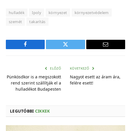
hulladék
Ipoly
környezet
környezetvédelem
szemét
takarítás
Facebook
Twitter
E-
mail
cím
ELŐZŐ
KÖVETKEZŐ
Pünkösdkor is a megszokott
Nagyot esett az áram ára,
rend szerint szállítják el a
felére esett!
hulladékot Budapesten
LEGUTÓBBI
CIKKEK