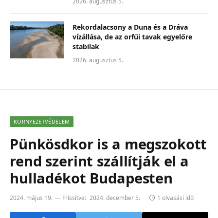
2026. augusztus 5.
Rekordalacsony a Duna és a Dráva
vízállása, de az orfűi tavak egyelőre
stabilak
2026. augusztus 5.
KÖRNYEZETVÉDELEM
Pünkösdkor is a megszokott
rend szerint szállítják el a
hulladékot Budapesten
2024. május 19.
Frissítve:
2024. december 5.
1 olvasási idő