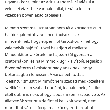
ugyanakkora, mint az Adriai-tengeré, ráadásul a
velencei vizek tele vannak hallal, tehát a kellemes
vizekben bőven akad tápláléka.
Mimmo szemmel láthatóan nem fél a körülötte zajló
hajóforgalomtól: a velencei taxisok jelzik
mindenkinek, hogy éppen hol tartózkodik, nehogy
valamelyik hajó túl közel haladjon el mellette.
Mindenkit arra kértek, ne hajtson túl gyorsan a
csatornákon, és ha Mimmo kiugrik a vízből, legalább
ötvenméteres távolságot hagyjanak neki, hogy
biztonságban lehessen. A város betiltotta a
“delfinturizmust”: Mimmót nem szabad megközelíteni
szelfikért, nem szabad dudálni, kiabálni neki, és tilos
ételt dobni is neki, ahogy labdázni sem szabad vele. Az
állatvédők szerint a delfint el kell költöztetni, nem
maradhat városi, forgalmas környezetben, ahol