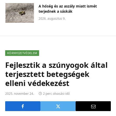
A hőség és az aszály miatt ismét
terjednek a sáskák
2026. augusztus 9.
KÖRNYEZETVÉDELEM
Fejlesztik a szúnyogok által
terjesztett betegségek
elleni védekezést
2025. november 24.
2 perc olvasási idő