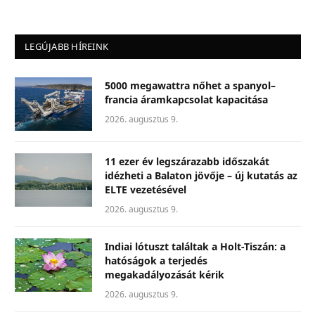
LEGÚJABB HÍREINK
5000 megawattra nőhet a spanyol–
francia áramkapcsolat kapacitása
2026. augusztus 9.
11 ezer év legszárazabb időszakát
idézheti a Balaton jövője – új kutatás az
ELTE vezetésével
2026. augusztus 9.
Indiai lótuszt találtak a Holt-Tiszán: a
hatóságok a terjedés
megakadályozását kérik
2026. augusztus 9.