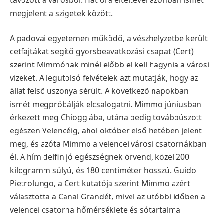
megjelent a szigetek között.
A padovai egyetemen működő, a vészhelyzetbe került
cetfajtákat segítő gyorsbeavatkozási csapat (Cert)
szerint Mimmónak minél előbb el kell hagynia a városi
vizeket. A legutolsó felvételek azt mutatják, hogy az
állat felső uszonya sérült. A következő napokban
ismét megpróbálják elcsalogatni. Mimmo júniusban
érkezett meg Chioggiába, utána pedig továbbúszott
egészen Velencéig, ahol október első hetében jelent
meg, és azóta Mimmo a velencei városi csatornákban
él. A hím delfin jó egészségnek örvend, közel 200
kilogramm súlyú, és 180 centiméter hosszú. Guido
Pietrolungo, a Cert kutatója szerint Mimmo azért
választotta a Canal Grandét, mivel az utóbbi időben a
velencei csatorna hőmérséklete és sótartalma