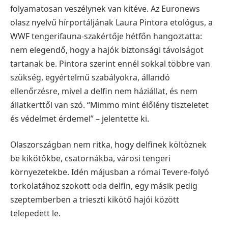
folyamatosan veszélynek van kitéve. Az Euronews
olasz nyelvű hírportáljának Laura Pintora etológus, a
WWF tengerifauna-szakértője hétfőn hangoztatta:
nem elegendő, hogy a hajók biztonsági távolságot
tartanak be. Pintora szerint ennél sokkal többre van
szükség, egyértelmű szabályokra, állandó
ellenőrzésre, mivel a delfin nem háziállat, és nem
állatkerttől van szó. “Mimmo mint élőlény tiszteletet
és védelmet érdemel” – jelentette ki.
Olaszországban nem ritka, hogy delfinek költöznek
be kikötőkbe, csatornákba, városi tengeri
környezetekbe. Idén májusban a római Tevere-folyó
torkolatához szokott oda delfin, egy másik pedig
szeptemberben a trieszti kikötő hajói között
telepedett le.