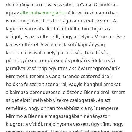
de néhány óra múlva visszatért a Canal Grandéra –
írja az
alternativenergia.hu
. A következő napokban
ismét megkísérlik biztonságosabb vizekre vinni. A
lagúnák városába költözött delfin híre bejárta a
világot, és az is elterjedt, hogy a helyiek Mimmo névre
keresztelték el. A velencei kikötőkapitányság
koordinálásával a helyi parti őrség, tűzoltóság,
pénzügyőrség, rendőrség és polgári védelem vízi
járművei vasárnap együttes akcióval megpróbálták
Mimmót kiterelni a Canal Grande csatornájáról:
hajókra felszerelt szonárral, vagyis hanghullámokat
alkalmazó berendezéssel először a Biennaléról ismert
sziget előtti mélyebb vizekre csalogatták, és azt
remélték, hogy onnan továbbúszik a nyílt tengerre.
Mimmo a Biennale magasságában néhányszor
kiugrott a vízből, majd nyoma veszett, úgy tűnt, hogy
távozott a városból. Hat óra elteltével azonban ismét