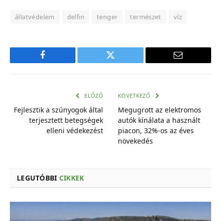
állatvédelem
delfin
tenger
természet
víz
Facebook
Twitter
E-
mail
cím
ELŐZŐ
KÖVETKEZŐ
Fejlesztik a szúnyogok által
Megugrott az elektromos
terjesztett betegségek
autók kínálata a használt
elleni védekezést
piacon, 32%-os az éves
növekedés
LEGUTÓBBI
CIKKEK