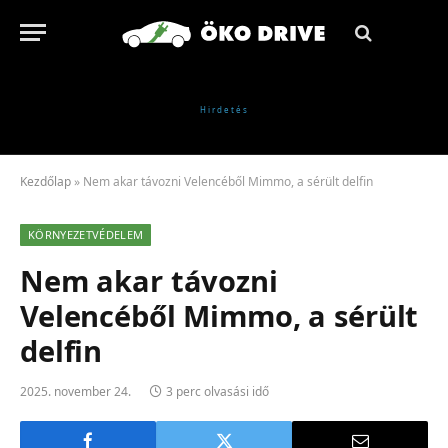
Kezdőlap
»
Nem akar távozni Velencéből Mimmo, a sérült delfin
KÖRNYEZETVÉDELEM
Nem akar távozni
Velencéből Mimmo, a sérült
delfin
2025. november 24.
3 perc olvasási idő