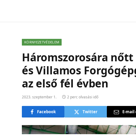
KÖRNYEZETVÉDELEM
Háromszorosára nőtt 
és Villamos Forgógépg
az első fél évben
2023. szeptember 1.
2 perc olvasási idő
Facebook
Twitter
E-mail