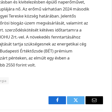
ázásban és kivitelezésben épülő naperőművet,
 duplájára nő. Az erőmű várhatóan 2024 második
egyei Tereske község határában.
Jelentős
kőrösi biogáz-üzem megvásárlását, valamint az
rt. szerződéskötését kétéves időtartamra a
MOHU Zrt.-vel.
A növekedés fenntartásához
tását tartja szükségesnek az energetikai cég
a Budapesti Értéktőzsde (BÉT) prémium
 zárt pénteken, az elmúlt egy évben a
b 2550 forint volt.
rgia
Facebook
Twitter
E-
mail