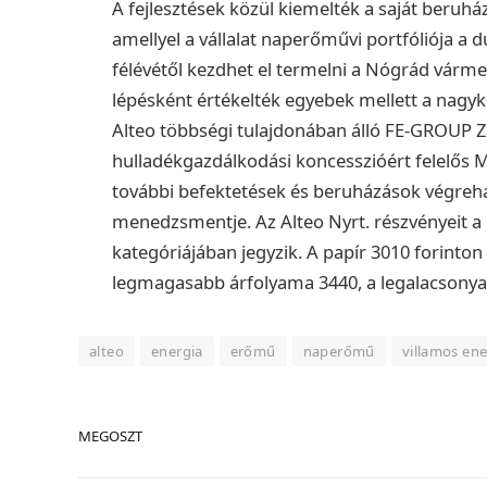
A fejlesztések közül kiemelték a saját beruh
amellyel a vállalat naperőművi portfóliója a
félévétől kezdhet el termelni a Nógrád várm
lépésként értékelték egyebek mellett a nagy
Alteo többségi tulajdonában álló FE-GROUP Z
hulladékgazdálkodási koncesszióért felelős 
további befektetések és beruházások végrehaj
menedzsmentje.
Az Alteo Nyrt. részvényeit 
kategóriájában jegyzik. A papír 3010 forinton
legmagasabb árfolyama 3440, a legalacsonyab
alteo
energia
erőmű
naperőmű
villamos ene
MEGOSZT