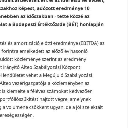
lidált árbevételt ért el az idei első fél évben,
dőszakhoz képest, adózott eredménye 10
yanebben az időszakban - tette közzé az
alat a Budapesti Értéktőzsde (BÉT) honlapján
etés és amortizáció előtti eredménye (EBITDA) az
d forintra emelkedett az előző év hasonló
lküldött közleménye szerint az eredmény
t irányító Alteo Szabályozási Központ
lendületet vehet a Megújuló Szabályozási
az Alteo vezérigazgatója a közleményben az
 is kiemelte a féléves számokat kedvezően
 portfóliószűkítést hajtott végre, amelynek
ia volumene csökkent ugyan, de a jól szelektált
nyereségességén.