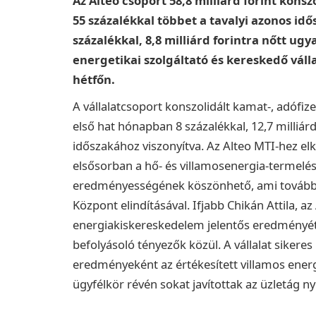
Az Alteo csoport 58,8 milliárd forint konszo
55 százalékkal többet a tavalyi azonos i
százalékkal, 8,8 milliárd forintra nőtt ug
energetikai szolgáltató és kereskedő váll
hétfőn.
A vállalatcsoport konszolidált kamat-, adófiz
első hat hónapban 8 százalékkal, 12,7 milliár
időszakához viszonyítva. Az Alteo MTI-hez e
elsősorban a hő- és villamosenergia-termelés
eredményességének köszönhető, ami további 
Központ elindításával. Ifjabb Chikán Attila, 
energiakiskereskedelem jelentős eredményét
befolyásoló tényezők közül. A vállalat sikeres
eredményeként az értékesített villamos energ
ügyfélkör révén sokat javítottak az üzletág 