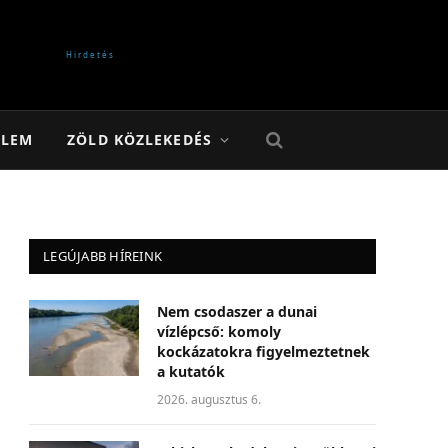
ELEM
ZÖLD KÖZLEKEDÉS
LEGÚJABB HÍREINK
Nem csodaszer a dunai
vízlépcső: komoly
kockázatokra figyelmeztetnek
a kutatók
2026. augusztus 6.