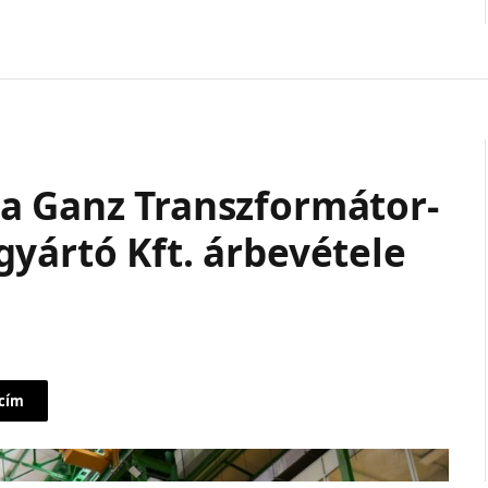
a Ganz Transzformátor-
yártó Kft. árbevétele
 cím