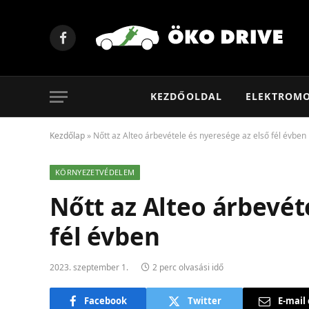
Facebook
KEZDŐOLDAL
ELEKTROM
Kezdőlap
»
Nőtt az Alteo árbevétele és nyeresége az első fél évben
KÖRNYEZETVÉDELEM
Nőtt az Alteo árbevét
fél évben
2023. szeptember 1.
2 perc olvasási idő
Facebook
Twitter
E-mail