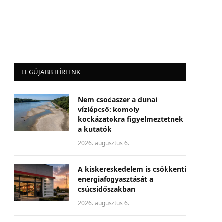
LEGÚJABB HÍREINK
Nem csodaszer a dunai
vízlépcső: komoly
kockázatokra figyelmeztetnek
a kutatók
2026. augusztus 6.
A kiskereskedelem is csökkenti
energiafogyasztását a
csúcsidőszakban
2026. augusztus 6.