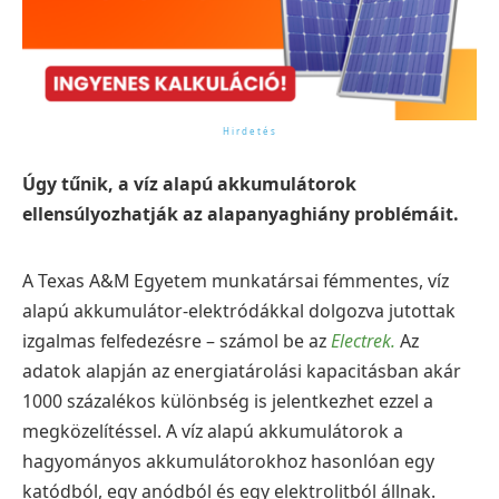
Úgy tűnik, a víz alapú akkumulátorok
ellensúlyozhatják az alapanyaghiány problémáit.
A Texas A&M Egyetem munkatársai fémmentes, víz
alapú akkumulátor-elektródákkal dolgozva jutottak
izgalmas felfedezésre – számol be az
Electrek.
Az
adatok alapján az energiatárolási kapacitásban akár
1000 százalékos különbség is jelentkezhet ezzel a
megközelítéssel. A víz alapú akkumulátorok a
hagyományos akkumulátorokhoz hasonlóan egy
katódból, egy anódból és egy elektrolitból állnak.