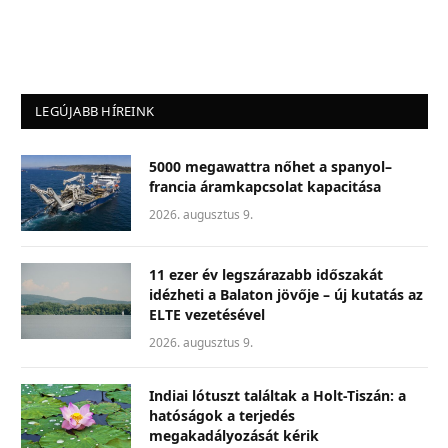
LEGÚJABB HÍREINK
5000 megawattra nőhet a spanyol–
francia áramkapcsolat kapacitása
2026. augusztus 9.
11 ezer év legszárazabb időszakát
idézheti a Balaton jövője – új kutatás az
ELTE vezetésével
2026. augusztus 9.
Indiai lótuszt találtak a Holt-Tiszán: a
hatóságok a terjedés
megakadályozását kérik