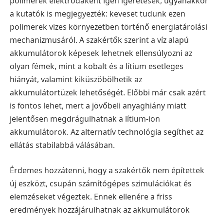
polimerek elektródaként igen ígéretesek, ugyanakkor
a kutatók is megjegyezték: keveset tudunk ezen
polimerek vizes környezetben történő energiatárolási
mechanizmusáról. A szakértők szerint a víz alapú
akkumulátorok képesek lehetnek ellensúlyozni az
olyan fémek, mint a kobalt és a lítium esetleges
hiányát, valamint kiküszöbölhetik az
akkumulátortüzek lehetőségét. Előbbi már csak azért
is fontos lehet, mert a jövőbeli anyaghiány miatt
jelentősen megdrágulhatnak a lítium-ion
akkumulátorok. Az alternatív technológia segíthet az
ellátás stabilabbá válásában.
Érdemes hozzátenni, hogy a szakértők nem építettek
új eszközt, csupán számítógépes szimulációkat és
elemzéseket végeztek. Ennek ellenére a friss
eredmények hozzájárulhatnak az akkumulátorok