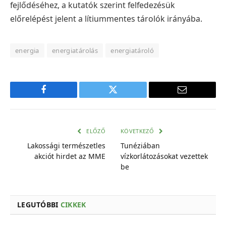
fejlődéséhez, a kutatók szerint felfedezésük
előrelépést jelent a lítiummentes tárolók irányába.
energia
energiatárolás
energiatároló
Facebook
Twitter
E-
mail
cím
ELŐZŐ
KÖVETKEZŐ
Lakossági természetles
Tunéziában
akciót hirdet az MME
vízkorlátozásokat vezettek
be
LEGUTÓBBI
CIKKEK