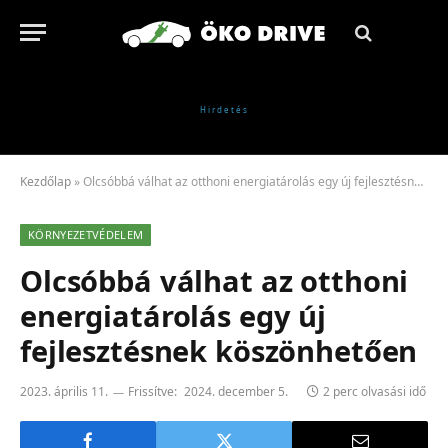
Kezdőlap
»
Olcsóbbá válhat az otthoni energiatárolás egy új fejlesztésnek köszönhetően
KÖRNYEZETVÉDELEM
Olcsóbbá válhat az otthoni
energiatárolás egy új
fejlesztésnek köszönhetően
2023. április 11.
Frissítve:
2024. december 5.
2 perc olvasási idő