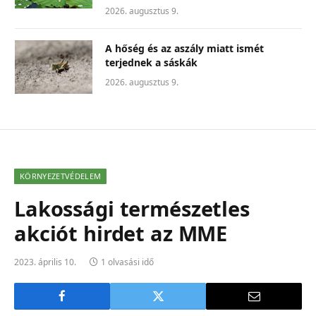
2026. augusztus 9.
A hőség és az aszály miatt ismét
terjednek a sáskák
2026. augusztus 9.
KÖRNYEZETVÉDELEM
Lakossági természetles
akciót hirdet az MME
2023. április 10.
1 olvasási idő