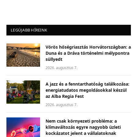
LEGÚJABB HÍREINK
Vörös hőségriasztás Horvátországban: a
Duna és a Dráva történelmi mélypontra
süllyedt
2026. augusztus 7.
A jazz és a fenntarthatóság találkozása:
energiatudatos megoldásokkal készül
az Alba Regia Fest
2026. augusztus 7.
Nem csak környezeti probléma: a
klímaváltozás egyre nagyobb üzleti
kockázatot jelent a vállalatoknak