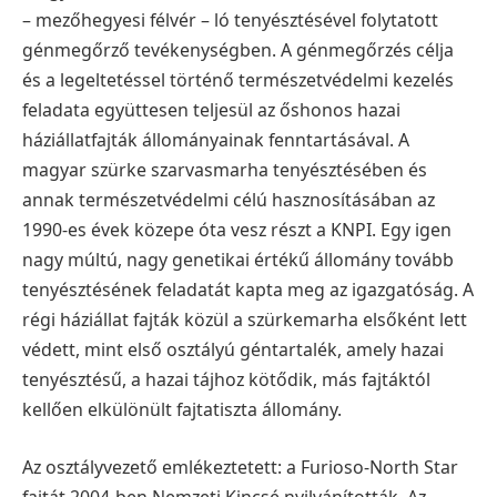
– mezőhegyesi félvér – ló tenyésztésével folytatott
génmegőrző tevékenységben. A génmegőrzés célja
és a legeltetéssel történő természetvédelmi kezelés
feladata együttesen teljesül az őshonos hazai
háziállatfajták állományainak fenntartásával.
A
magyar szürke szarvasmarha tenyésztésében és
annak természetvédelmi célú hasznosításában az
1990-es évek közepe óta vesz részt a KNPI. Egy igen
nagy múltú, nagy genetikai értékű állomány tovább
tenyésztésének feladatát kapta meg az igazgatóság. A
régi háziállat fajták közül a szürkemarha elsőként lett
védett, mint első osztályú géntartalék, amely hazai
tenyésztésű, a hazai tájhoz kötődik, más fajtáktól
kellően elkülönült fajtatiszta állomány.
Az osztályvezető emlékeztetett: a Furioso-North Star
fajtát 2004-ben Nemzeti Kincsé nyilvánították. Az