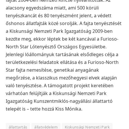
alacsony egyedszáma miatt, ami 500 körüli
tenyészkancát és 80 tenyészmént jelent, a védett
őshonos állatfajták közé sorolják.
A fajta tenyésztését
a Kiskunsági Nemzeti Park Igazgatóság 2009-ben
kezdte meg, ekkor léptek be két kancával a Furioso-
North Star Lótenyésztő Országos Egyesületbe.
Jelenlegi lóállományuk tartásának elsődleges célja a
területkezelési feladatok ellátása és a Furioso-North
Star fajta nemesítése, genetikai anyagának
megőrzése, a klasszikus mezőhegyesi elvek alapján
való tenyésztése. A
támogatott projekt keretében
várhatóan felújítják a Kiskunsági Nemzeti Park
Igazgatóság Kunszentmiklós-nagyállási állattartó
telepét is – tette hozzá Kiss Mónika.
állattartás
állatvédelem
Kiskunsági Nemzeti Park