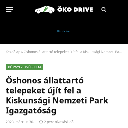
Kezdőlap
»
Őshonos állattartó telepeket újít fel a Kiskunsági Nemzeti Park Igazgatóság
KÖRNYEZETVÉDELEM
Őshonos állattartó
telepeket újít fel a
Kiskunsági Nemzeti Park
Igazgatóság
2023. március 30.
2 perc olvasási idő