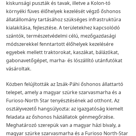
kiskunsági puszták és tavak, illetve a Kolon-tó
környéki füves élőhelyek kezelését végző őshonos
állatállomány tartásához szükséges infrastruktúra
kialakítása, fejlesztése.
A területekhez kapcsolódó
szántók, természetvédelmi célú, mezőgazdasági
módszerekkel fenntartott élőhelyek kezelésére
egyebek mellett traktorokat, kaszákat, bálázókat,
gabonavetőgépet, marha- és lószállító utánfutókat
vásároltak.
Közben felújították az Izsák-Páhi őshonos állattartó
telepet, amely a magyar szürke szarvasmarha és a
Furioso-North Star tenyésztésének ad otthont.
Az
osztályvezető hangsúlyozta: az igazgatóság kiemelt
feladata az őshonos háziállatok génmegőrzése.
Meghatározó szerepük van a magyar házi bivaly, a
magyar szürke szarvasmarha és a Furioso North-Star