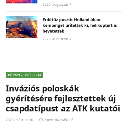
2026. augusztus 7.
Erdőtűz pusztít Hollandiában:
kempinget ürítettek ki, helikoptert is
bevetettek
2026. augusztus 7.
KÖRNYEZETVÉDELEM
Inváziós poloskák
gyérítésére fejlesztettek új
csapdatípust az ATK kutatói
2023. március 30.
2 perc olvasási idő