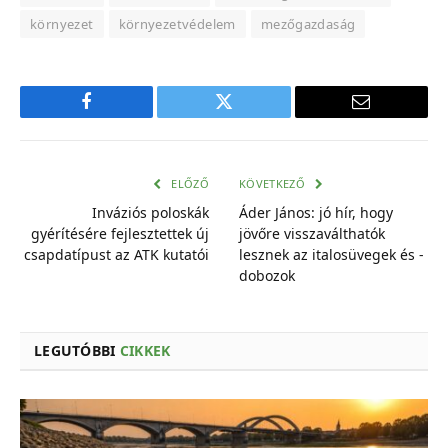
környezet
környezetvédelem
mezőgazdaság
Facebook
Twitter
E-
mail
cím
ELŐZŐ
KÖVETKEZŐ
Inváziós poloskák
Áder János: jó hír, hogy
gyérítésére fejlesztettek új
jövőre visszaválthatók
csapdatípust az ATK kutatói
lesznek az italosüvegek és -
dobozok
LEGUTÓBBI
CIKKEK