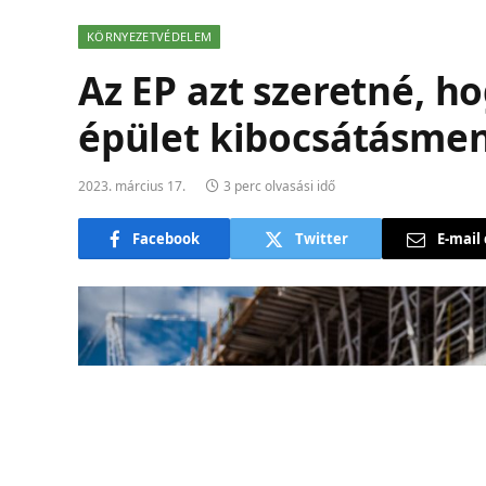
KÖRNYEZETVÉDELEM
Az EP azt szeretné, h
épület kibocsátásmen
2023. március 17.
3 perc olvasási idő
Facebook
Twitter
E-mail