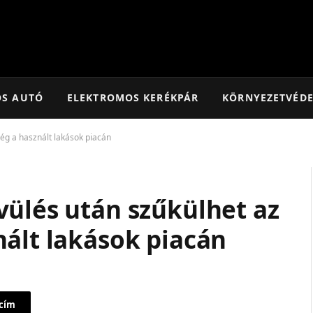
OS AUTÓ
ELEKTROMOS KERÉKPÁR
KÖRNYEZETVÉD
ég a használt lakások piacán
vülés után szűkülhet az
nált lakások piacán
 cím