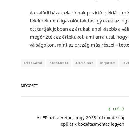
A családi házak eladóinak pozíciói például mé
félelmek nem igazolódtak be, így ezek az in
ott tartják jobban az árukat, ahol kisebb a vál
megőrizték az értéküket, ami arra utal, hogy 
válságokon, mint az ország más részei – tett
adás vétel
bérbeadás
eladó ház
ingatlan
lak
MEGOSZT
ELŐZŐ
Az EP azt szeretné, hogy 2028-tól minden új
épület kibocsátásmentes legyen