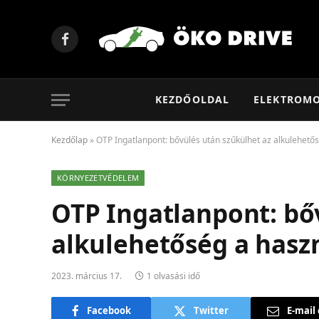
Facebook
KEZDŐOLDAL
ELEKTROM
Kezdőlap
»
OTP Ingatlanpont: bővülés után szűkülhet az alkulehetős
KÖRNYEZETVÉDELEM
OTP Ingatlanpont: bő
alkulehetőség a hasz
2023. március 17.
1 olvasási idő
Facebook
Twitter
E-mail