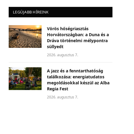
LEGÚJABB HÍREINK
Vörös hőségriasztás
Horvátországban: a Duna és a
Dráva történelmi mélypontra
süllyedt
2026. augusztus 7.
A jazz és a fenntarthatóság
találkozása: energiatudatos
megoldásokkal készül az Alba
Regia Fest
2026. augusztus 7.
Nem csak környezeti
probléma: a klímaváltozás
egyre nagyobb üzleti
kockázatot jelent a