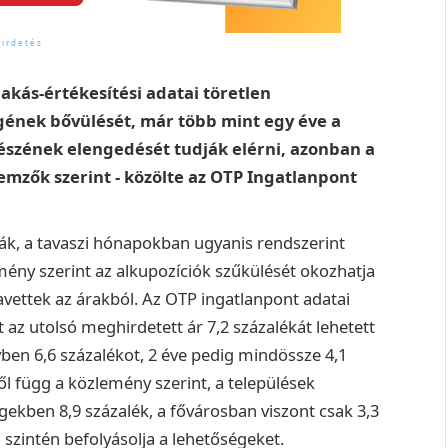
akás-értékesítési adatai töretlen
gének bővülését, már több mint egy éve a
észének elengedését tudják elérni, azonban a
mzők szerint - közölte az OTP Ingatlanpont
ták, a tavaszi hónapokban ugyanis rendszerint
mény szerint az alkupozíciók szűkülését okozhatja
zavettek az árakból. Az OTP ingatlanpont adatai
 az utolsó meghirdetett ár 7,2 százalékát lehetett
ben 6,6 százalékot, 2 éve pedig mindössze 4,1
 függ a közlemény szerint, a települések
gekben 8,9 százalék, a fővárosban viszont csak 3,3
 szintén befolyásolja a lehetőségeket.