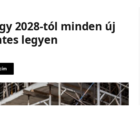
ogy 2028-tól minden új
tes legyen
 cím