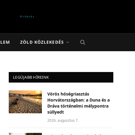
ELEM
ZÖLD KÖZLEKEDÉS
LEGÚJABB HÍREINK
Vörös hőségriasztás
Horvátországban: a Duna és a
Dráva történelmi mélypontra
süllyedt
2026. augusztus 7.