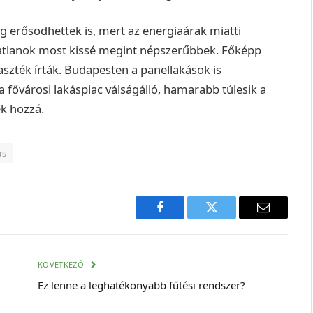
g erősödhettek is, mert az energiaárak miatti
gatlanok most kissé megint népszerűbbek. Főképp
aszték írták.
Budapesten a panellakások is
a fővárosi lakáspiac válságálló, hamarabb túlesik a
ék hozzá.
ás
Facebook
Twitter
E-
mail
cím
KÖVETKEZŐ
Ez lenne a leghatékonyabb fűtési rendszer?