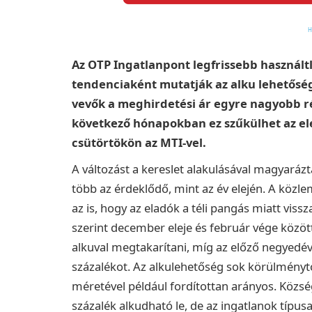
Az OTP Ingatlanpont legfrissebb használtl
tendenciaként mutatják az alku lehetősé
vevők a meghirdetési ár egyre nagyobb r
következő hónapokban ez szűkülhet az ele
csütörtökön az MTI-vel.
A változást a kereslet alakulásával magyaráz
több az érdeklődő, mint az év elején. A közle
az is, hogy az eladók a téli pangás miatt viss
szerint december eleje és február vége között
alkuval megtakarítani, míg az előző negyedév
százalékot.
Az alkulehetőség sok körülménytől
méretével például fordítottan arányos. Közsé
százalék alkudható le, de az ingatlanok típusa