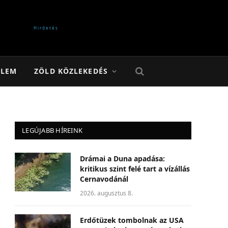
ELEM
ZÖLD KÖZLEKEDÉS
LEGÚJABB HÍREINK
Drámai a Duna apadása:
kritikus szint felé tart a vízállás
Cernavodánál
2026. augusztus 8.
Erdőtüzek tombolnak az USA