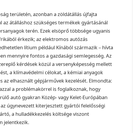
ság területén, azonban a zöldátállás újfajta
l az átálláshoz szükséges termékek gyártásánál
ersanyagok terén. Ezek elsöprő többsége ugyanis
rikából érkezik; az elektromos autózás
edhetetlen lítium például Kínából származik – hívta
ében mennyire fontos a gazdasági semlegesség. Az
zereplő kérdések közül a versenyképesség mellett
st, a klímavédelmi célokat, a kémiai anyagok
és az elhasznált gépjárművek kezelését. Elmondta:
azzal a problémakörrel is foglalkoznak, hogy
rülő autó gyakran Közép- vagy Kelet-Európában
az úgynevezett kiterjesztett gyártói felelősségi
ártó, a hulladékkezelés költsége viszont
 jelentkezik.