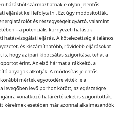
beruházásból származhatnak-e olyan jelentős
i eljárást kell lefolytatni. Ezt úgy módosították,
energiatárolót és részegységeit gyártó, valamint
ében – a potenciális környezeti hatások
 hatásvizsgálati eljárás. A kötelezettség általános
nyezetet, és kiszámíthatóbb, rövidebb eljárásokat
 is, hogy az ipari kibocsátás szigorítása, tehát a
ortot érint. Az első hármat a rákkeltő, a
ító anyagok alkotják. A módosítás jelentős
 korábbi mérték egyötödére vitték le a
a levegőben levő porhoz kötött, az egészségre
ngánra vonatkozó határértékeket is szigorították.
dott kérelmek esetében már azonnal alkalmazandók