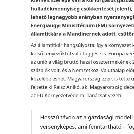
Kiemelt szerepe van a körforgásos gazdas
hulladékmennyiség csökkentését jelenti, 
lehető legnagyobb arányban nyersanyagké
Energiaügyi Minisztérium (EM) környezetü
államtitkára a Mandinernek adott, csütö
Az államtitkár hangsúlyozta: így a környezet
külső tényezőktől való függése is. Európa v
az unió a világ bruttó hazai össztermékének 
százalék volt, és a Nemzetközi Valutaalap előr
közelébe eshet. Magyarország ezért is tette u
fejtette ki Raisz Anikó, aki Magyarország de
az EU Környezetvédelmi Tanácsát vezeti.
Hosszú távon az a gazdasági modell 
versenyképes, ami fenntartható – fo