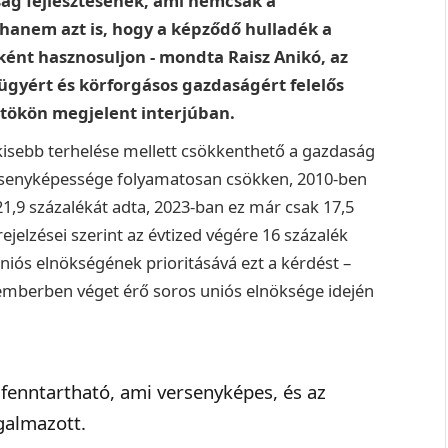
ág fejlesztésének, ami nemcsak a
hanem azt is, hogy a képződő hulladék a
nt hasznosuljon - mondta Raisz Anikó, az
gyért és körforgásos gazdaságért felelős
rtökön megjelent interjúban.
 kisebb terhelése mellett csökkenthető a gazdaság
ersenyképessége folyamatosan csökken, 2010-ben
21,9 százalékát adta, 2023-ban ez már csak 17,5
ejelzései szerint az évtized végére 16 százalék
niós elnökségének prioritásává ezt a kérdést –
cemberben véget érő soros uniós elnöksége idején
fenntartható, ami versenyképes, és az
galmazott.