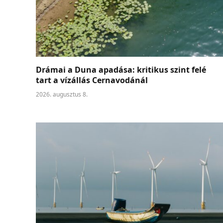
Drámai a Duna apadása: kritikus szint felé
tart a vízállás Cernavodánál
2026. augusztus 8.