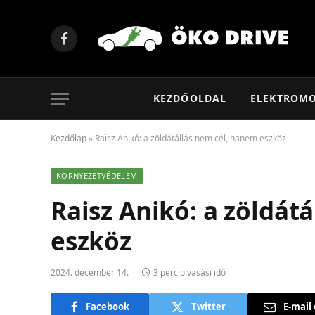
Facebook
KEZDŐOLDAL
ELEKTROM
Kezdőlap
»
Raisz Anikó: a zöldátállás nem cél, hanem eszköz
KÖRNYEZETVÉDELEM
Raisz Anikó: a zöldát
eszköz
2024. december 14.
3 perc olvasási idő
Facebook
Twitter
E-mail