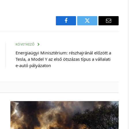
Facebook
Twitter
E-
mail
cím
KÖVETKEZŐ
Energiaügyi Minisztérium: részhajránál előzött a
Tesla, a Model Y az első ötszázas típus a vállalati
e-autó pályázaton