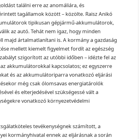
dást találni erre az anomáliára, és
intett tagállamok között – közölte. Raisz Anikó
kkumulátorok tipikusan gépjármű-akkumulátorok,
á válik az autó. Tehát nem igaz, hogy minden
ll majd ártalmatlanítani is. A kormány a gazdaság
se mellett kiemelt figyelmet fordít az egészség
bályt szigorított az utóbbi időben – idézte fel az
s az akkumulátorokkal kapcsolatos; ez egyszerre
sokat és az akkumulátoriparra vonatkozó eljárási
etésekor még csak ólomsavas energiatárolók
sével és elterjedésével szükségessé vált a
nységekre vonatkozó környezetvédelmi
sgálatköteles tevékenységnek számított, a
ei kormányhivatal ennek az eljárásnak a során