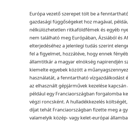
Európa vezető szerepet tölt be a fenntartható
gazdasági függőségeket hoz magával, példáu
nélkülözhetetlen ritkaföldfémek és egyéb ny
nem található meg Európában, Ázsiából és Af
elterjedéséhez a jelenlegi tudás szerint eleng
fel a figyelmet, hozzátéve, hogy ennek fény
államtitkár a magyar elnökség napirendjén s
kiemelte egyebek között a műanyagszennyezé
használatát, a fenntartható vízgazdálkodást 
az elhasznált gépjárművek kezelése kapcsán 
például egy Franciaországban forgalomba ke
végzi roncsként. A hulladékkezelés költségét, 
díjat tehát Franciaországban fizette meg a gy
valamelyik közép- vagy kelet-európai államban