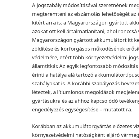
A jogszabály módosításával szeretnének megol
megteremteni az elszámolás lehetőségét az ér
kitért arra is: a Magyarországon gyártott a
azokat ott kell ártalmatlanítani, ahol ronccs
Magyarországon gyártott akkumulátort itt ke
zöldítése és körforgásos működésének erősíté
védelmére, ezért több környezetvédelmi jogsza
államtitkár. Az egyik legfontosabb módosítá
érinti a hatálya alá tartozó akkumulátortípu
szabályokat is. A korábbi szabályozás bevez
léteztek, a lítiumionos megoldások megjelené
gyártásukra és az ahhoz kapcsolódó tevéke
engedélyezés egységesítése – mutatott rá.
Korábban az akkumulátorgyártás előzetes viz
környezetvédelmi hatóságként eljáró vármegy