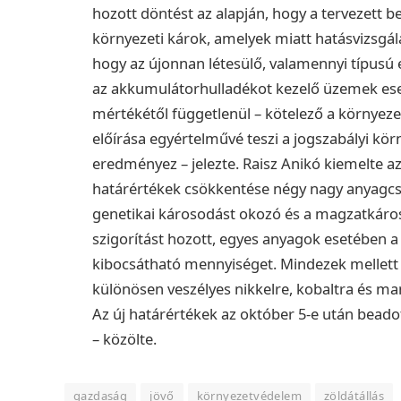
hozott döntést az alapján, hogy a tervezett 
környezeti károk, amelyek miatt hatásvizsgálat
hogy az újonnan létesülő, valamennyi típusú 
az akkumulátorhulladékot kezelő üzemek eset
mértékétől függetlenül – kötelező a környezeti
előírása egyértelművé teszi a jogszabályi kör
eredményez – jelezte. Raisz Anikó kiemelte azt
határértékek csökkentése négy nagy anyagcsop
genetikai károsodást okozó és a magzatkáros
szigorítást hozott, egyes anyagok esetében a
kibocsátható mennyiséget. Mindezek mellett 
különösen veszélyes nikkelre, kobaltra és ma
Az új határértékek az október 5-e után bea
– közölte.
gazdaság
jövő
környezetvédelem
zöldátállás