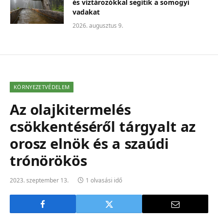
és víztározókkal segítik a somogyi
vadakat
2026. augusztus 9.
KÖRNYEZETVÉDELEM
Az olajkitermelés
csökkentéséről tárgyalt az
orosz elnök és a szaúdi
trónörökös
2023. szeptember 13.
1 olvasási idő