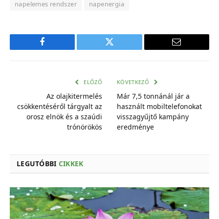
napelemes rendszer
napenergia
Facebook
Twitter
E-
mail
cím
ELŐZŐ
KÖVETKEZŐ
Az olajkitermelés
Már 7,5 tonnánál jár a
csökkentéséről tárgyalt az
használt mobiltelefonokat
orosz elnök és a szaúdi
visszagyűjtő kampány
trónörökös
eredménye
LEGUTÓBBI
CIKKEK