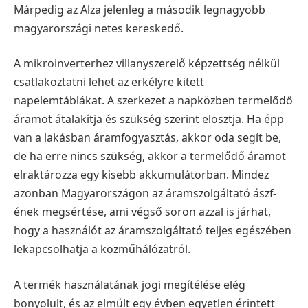
Márpedig az Alza jelenleg a második legnagyobb
magyarországi netes kereskedő.
A mikroinverterhez villanyszerelő képzettség nélkül
csatlakoztatni lehet az erkélyre kitett
napelemtáblákat. A szerkezet a napközben termelődő
áramot átalakítja és szükség szerint elosztja. Ha épp
van a lakásban áramfogyasztás, akkor oda segít be,
de ha erre nincs szükség, akkor a termelődő áramot
elraktározza egy kisebb akkumulátorban. Mindez
azonban Magyarországon az áramszolgáltató ászf-
ének megsértése, ami végső soron azzal is járhat,
hogy a használót az áramszolgáltató teljes egészében
lekapcsolhatja a közműhálózatról.
A termék használatának jogi megítélése elég
bonyolult, és az elmúlt egy évben egyetlen érintett