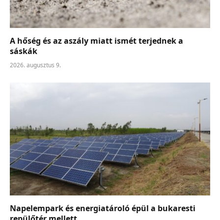
A hőség és az aszály miatt ismét terjednek a
sáskák
2026. augusztus 9.
Napelempark és energiatároló épül a bukaresti
repülőtér mellett