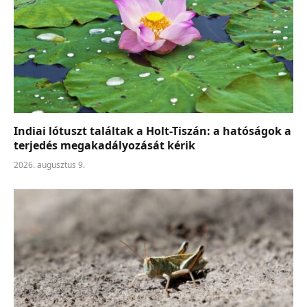
Indiai lótuszt találtak a Holt-Tiszán: a hatóságok a
terjedés megakadályozását kérik
2026. augusztus 9.