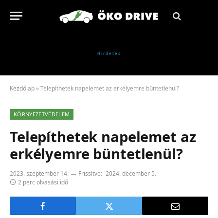
Kezdőlap
»
Telepíthetek napelemet az erkélyemre büntetlenül?
KÖRNYEZETVÉDELEM
Telepíthetek napelemet az
erkélyemre büntetlenül?
2023. szeptember 14.
Frissítve:
2024. december 5.
2 perc olvasási idő