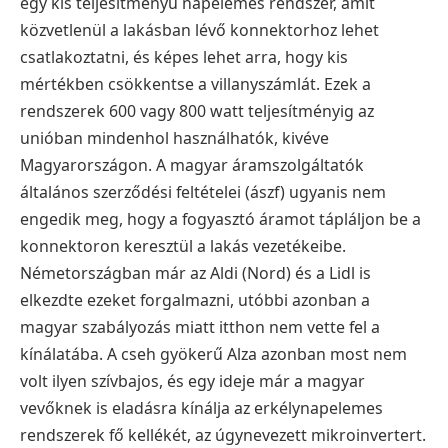
egy kis teljesítményű napelemes rendszer, amit
közvetlenül a lakásban lévő konnektorhoz lehet
csatlakoztatni, és képes lehet arra, hogy kis
mértékben csökkentse a villanyszámlát. Ezek a
rendszerek 600 vagy 800 watt teljesítményig az
unióban mindenhol használhatók, kivéve
Magyarországon. A magyar áramszolgáltatók
általános szerződési feltételei (ászf) ugyanis nem
engedik meg, hogy a fogyasztó áramot tápláljon be a
konnektoron keresztül a lakás vezetékeibe.
Németországban már az Aldi (Nord) és a Lidl is
elkezdte ezeket forgalmazni, utóbbi azonban a
magyar szabályozás miatt itthon nem vette fel a
kínálatába. A cseh gyökerű Alza azonban most nem
volt ilyen szívbajos, és egy ideje már a magyar
vevőknek is eladásra kínálja az erkélynapelemes
rendszerek fő kellékét, az úgynevezett mikroinvertert.