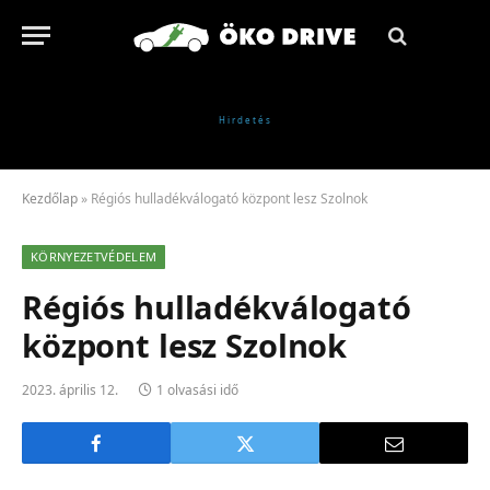
Kezdőlap
»
Régiós hulladékválogató központ lesz Szolnok
KÖRNYEZETVÉDELEM
Régiós hulladékválogató
központ lesz Szolnok
2023. április 12.
1 olvasási idő