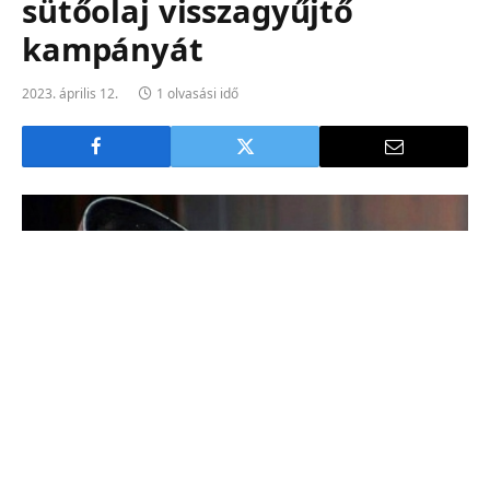
sütőolaj visszagyűjtő
kampányát
2023. április 12.
1 olvasási idő