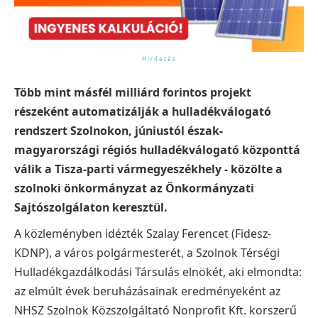
Több mint másfél milliárd forintos projekt
részeként automatizálják a hulladékválogató
rendszert Szolnokon, júniustól észak-
magyarországi régiós hulladékválogató központtá
válik a Tisza-parti vármegyeszékhely - közölte a
szolnoki önkormányzat az Önkormányzati
Sajtószolgálaton keresztül.
A közleményben idézték Szalay Ferencet (Fidesz-
KDNP), a város polgármesterét, a Szolnok Térségi
Hulladékgazdálkodási Társulás elnökét, aki elmondta:
az elmúlt évek beruházásainak eredményeként az
NHSZ Szolnok Közszolgáltató Nonprofit Kft. korszerű