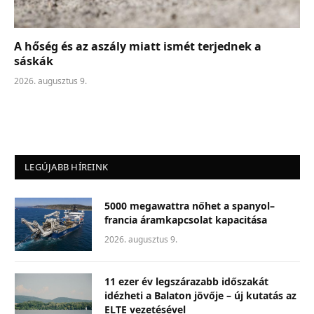
A hőség és az aszály miatt ismét terjednek a
sáskák
2026. augusztus 9.
LEGÚJABB HÍREINK
5000 megawattra nőhet a spanyol–
francia áramkapcsolat kapacitása
2026. augusztus 9.
11 ezer év legszárazabb időszakát
idézheti a Balaton jövője – új kutatás az
ELTE vezetésével