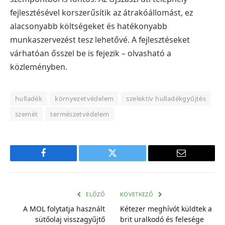
fejlesztésével korszerűsítik az átrakóállomást, ez
alacsonyabb költségeket és hatékonyabb
munkaszervezést tesz lehetővé. A fejlesztéseket
várhatóan ősszel be is fejezik – olvasható a
közleményben.
hulladék
környezetvédelem
szelektív hulladékgyűjtés
szemét
természetvédelem
Facebook
Twitter
E-
mail
cím
ELŐZŐ
KÖVETKEZŐ
A MOL folytatja használt
Kétezer meghívót küldtek a
sütőolaj visszagyűjtő
brit uralkodó és felesége