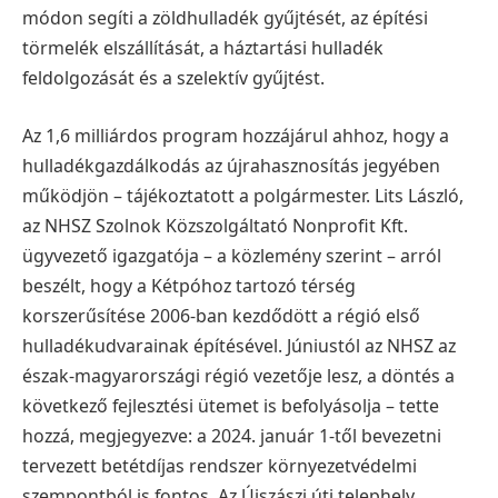
módon segíti a zöldhulladék gyűjtését, az építési
törmelék elszállítását, a háztartási hulladék
feldolgozását és a szelektív gyűjtést.
Az 1,6 milliárdos program hozzájárul ahhoz, hogy a
hulladékgazdálkodás az újrahasznosítás jegyében
működjön – tájékoztatott a polgármester.
Lits László,
az NHSZ Szolnok Közszolgáltató Nonprofit Kft.
ügyvezető igazgatója – a közlemény szerint – arról
beszélt, hogy a Kétpóhoz tartozó térség
korszerűsítése 2006-ban kezdődött a régió első
hulladékudvarainak építésével. Júniustól az NHSZ az
észak-magyarországi régió vezetője lesz, a döntés a
következő fejlesztési ütemet is befolyásolja – tette
hozzá, megjegyezve: a 2024. január 1-től bevezetni
tervezett betétdíjas rendszer környezetvédelmi
szempontból is fontos.
Az Újszászi úti telephely