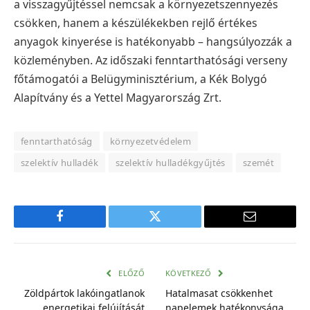
a visszagyűjtéssel nemcsak a környezetszennyezés
csökken, hanem a készülékekben rejlő értékes
anyagok kinyerése is hatékonyabb – hangsúlyozzák a
közleményben.
Az időszaki fenntarthatósági verseny
főtámogatói a Belügyminisztérium, a Kék Bolygó
Alapítvány és a Yettel Magyarország Zrt.
fenntarthatóság
környezetvédelem
szelektív hulladék
szelektív hulladékgyűjtés
szemét
Facebook
Twitter
E-
mail
cím
ELŐZŐ
KÖVETKEZŐ
Zöldpártok lakóingatlanok
Hatalmasat csökkenhet
energetikai felújítását
napelemek hatékonysága,