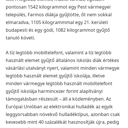
pontosan 1542 kilogrammot egy Pest vármegyei
település, Farmos diákja gyűjtötte, őt nem sokkal
elmaradva, 1105 kilogrammmal egy 21. kerületi
budapesti és egy gödi, 1082 kilogrammot gyűjtő
tanuló követi.
A tíz legtöbb mobiltelefont, valamint a tíz legtöbb
használt elemet gyűjtő általános iskolás diák értékes
vásárlási utalványt nyert, valamint minden vármegye
legtöbb használt elemet gyűjtő iskolája, illetve
minden vármegye legtöbb használt mobiltelefont
gyűjtő iskolája harmincezer forint alapítványi
támogatásban részesült – áll a közleményben.
Az
Európai Unióban az elektronikai hulladék az egyik
leggyorsabban növekvő hulladéktípus, azonban csak
kevesebb mint 40 százalékát hasznosítják újra, pedig