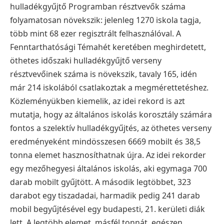
hulladékgyűjtő Programban résztvevők száma
folyamatosan növekszik: jelenleg 1270 iskola tagja,
több mint 68 ezer regisztrált felhasználóval. A
Fenntarthatósági Témahét keretében meghirdetett,
öthetes időszaki hulladékgyűjtő verseny
résztvevőinek száma is növekszik, tavaly 165, idén
már 214 iskolából csatlakoztak a megmérettetéshez.
Közleményükben kiemelik, az idei rekord is azt
mutatja, hogy az általános iskolás korosztály számára
fontos a szelektív hulladékgyűjtés, az öthetes verseny
eredményeként mindösszesen 6669 mobilt és 38,5
tonna elemet hasznosíthatnak újra.
Az idei rekorder
egy mezőhegyesi általános iskolás, aki egymaga 700
darab mobilt gyűjtött. A második legtöbbet, 323
darabot egy tiszadadai, harmadik pedig 241 darab
mobil begyűjtésével egy budapesti, 21. kerületi diák
lett. A legtöbb elemet, másfél tonnát, egészen