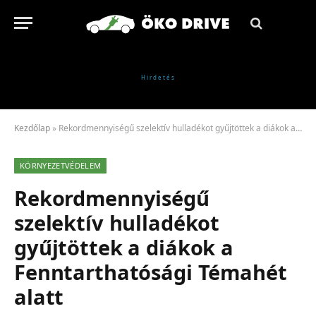
Kezdőlap
»
Rekordmennyiségű szelektív hulladékot gyűjtöttek a diákok a Fenntarthatósági Témahét alatt
KÖRNYEZETVÉDELEM
Rekordmennyiségű
szelektív hulladékot
gyűjtöttek a diákok a
Fenntarthatósági Témahét
alatt