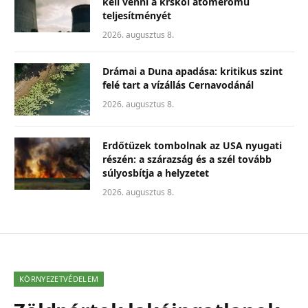
kell venni a krskói atomerőmű
teljesítményét
2026. augusztus 8.
Drámai a Duna apadása: kritikus szint
felé tart a vízállás Cernavodánál
2026. augusztus 8.
Erdőtüzek tombolnak az USA nyugati
részén: a szárazság és a szél tovább
súlyosbítja a helyzetet
2026. augusztus 8.
KÖRNYEZETVÉDELEM