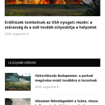
Erdőtüzek tombolnak az USA nyugati részén: a
szárazság és a szél tovább súlyosbítja a helyzetet
2026. augusztus 8.
LEGÚJABB HÍREINK
Vízkorlátozás Budapesten: a parkok
megóvása miatt továbbra is locsolnak
2026. augusztus 8.
Vészesen felmelegedett a Száva, vissza