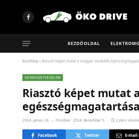
Facebook
KEZDŐOLDAL
ELEKTROM
Kezdőlap
»
Riasztó képet mutat a magyar serdülők egészségmagat
KÖRNYEZETVÉDELEM
Riasztó képet mutat 
egészségmagatartás
2024. június 24.
Frissítve:
2024. december 5.
2 perc olvasá
Facebook
Twitter
E-mail