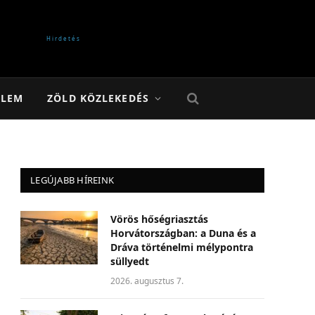
ELEM
ZÖLD KÖZLEKEDÉS
LEGÚJABB HÍREINK
Vörös hőségriasztás
Horvátországban: a Duna és a
Dráva történelmi mélypontra
süllyedt
2026. augusztus 7.