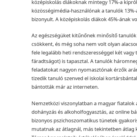
középiskolás diákoknak mintegy 17%-a kiprób
közösségimédia-használónak a tanulók 13%-
bizonyult. A középiskolás diákok 45%-ának vo
Az egészségüket kitűnőnek minősítő tanulók 
csökkent, és még soha nem volt olyan alacson
fele legalább heti rendszerességgel két vagy 
fáradtságot) is tapasztal. A tanulók háromneg
feladatokat nagyon nyomasztónak érzők arán
tizedik tanuló szenved el iskolai kortársbánt
bántották már az interneten.
Nemzetközi viszonylatban a magyar fiatalok a
dohányzás és alkoholfogyasztás, az online bá
bizonyos pszichoszomatikus tünetek gyakori
mutatnak az átlagnál, más tekintetben átlag kö