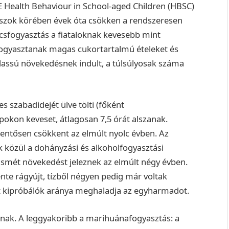
E Health Behaviour in School-aged Children (HBSC)
maszok körében évek óta csökken a rendszeresen
lcsfogyasztás a fiataloknak kevesebb mint
ogyasztanak magas cukortartalmú ételeket és
 is lassú növekedésnek indult, a túlsúlyosak száma
 szabadidejét ülve tölti (főként
okon keveset, átlagosan 7,5 órát alszanak.
elentősen csökkent az elmúlt nyolc évben. Az
 közül a dohányzási és alkoholfogyasztási
ismét növekedést jeleznek az elmúlt négy évben.
nte rágyújt, tízből négyen pedig már voltak
át kipróbálók aránya meghaladja az egyharmadot.
álnak. A leggyakoribb a marihuánafogyasztás: a