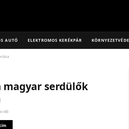
OS AUTÓ
ELEKTROMOS KERÉKPÁR
KÖRNYEZETVÉD
artása
a magyar serdülők
a
si idő
 cím