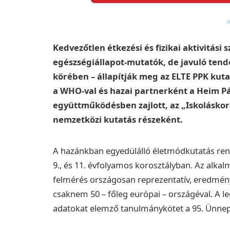
Kedvezőtlen étkezési és fizikai aktivitási
egészségiállapot-mutatók, de javuló tend
körében – állapítják meg az ELTE PPK kuta
a WHO-val és hazai partnerként a Heim P
együttműködésben zajlott, az „Iskolásk
nemzetközi kutatás részeként.
A hazánkban egyedülálló életmódkutatás rends
9., és 11. évfolyamos korosztályban. Az alka
felmérés országosan reprezentatív, eredmény
csaknem 50 – főleg európai – országéval. A l
adatokat elemző tanulmánykötet a 95. Ünnep