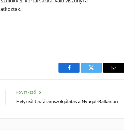
szülőkkel, kortársakkal való viszony) a
atkoztak.
Facebook
Twitter
E-
mail
cím
KÖVETKEZŐ
Helyreállt az áramszolgálatás a Nyugat-Balkánon