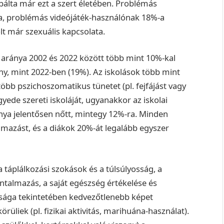
álta már ezt a szert életében. Problémás
a, problémás videójáték-használónak 18%-a
lt már szexuális kapcsolata.
aránya 2002 és 2022 között több mint 10%-kal
y, mint 2022-ben (19%). Az iskolások több mint
több pszichoszomatikus tünetet (pl. fejfájást vagy
yede szereti iskoláját, ugyanakkor az iskolai
ya jelentősen nőtt, mintegy 12%-ra. Minden
almazást, és a diákok 20%-át legalább egyszer
 táplálkozási szokások és a túlsúlyosság, a
ntalmazás, a saját egészség értékelése és
sága tekintetében kedvezőtlenebb képet
rüliek (pl. fizikai aktivitás, marihuána-használat).