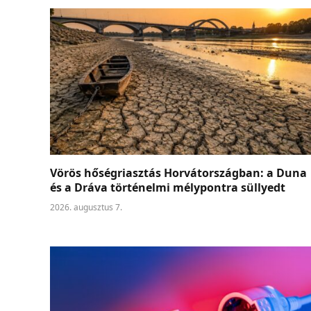
Vörös hőségriasztás Horvátországban: a Duna
és a Dráva történelmi mélypontra süllyedt
2026. augusztus 7.