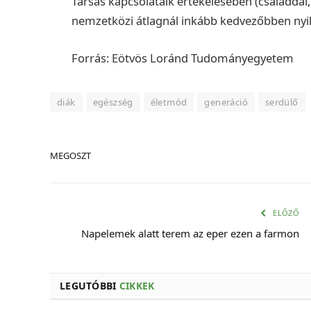
Társas kapcsolataik értékelésében (családdal, 
nemzetközi átlagnál inkább kedvezőbben nyil
Forrás: Eötvös Loránd Tudományegyetem
diák
egészség
életmód
generáció
serdülő
MEGOSZT
ELŐZŐ
Napelemek alatt terem az eper ezen a farmon
LEGUTÓBBI
CIKKEK