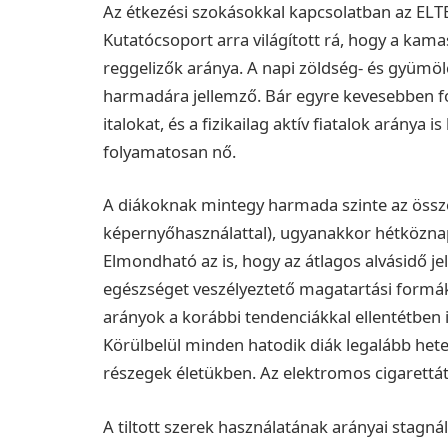
Az étkezési szokásokkal kapcsolatban az ELT
Kutatócsoport arra világított rá, hogy a ka
reggelizők aránya. A napi zöldség- és gyümö
harmadára jellemző. Bár egyre kevesebben f
italokat, és a fizikailag aktív fiatalok aránya
folyamatosan nő.
A diákoknak mintegy harmada szinte az összes
képernyőhasználattal), ugyanakkor hétköznap
Elmondható az is, hogy az átlagos alvásidő j
egészséget veszélyeztető magatartási formák
arányok a korábbi tendenciákkal ellentétben 
Körülbelül minden hatodik diák legalább hete
részegek életükben. Az elektromos cigarett
A tiltott szerek használatának arányai stagn