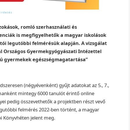
 szokások, romló szerhasználati és
enciák is megfigyelhetők a magyar iskolások
tói legutóbbi felmérésük alapján. A vizsgálat
ál Országos Gyermekgyógyászati Intézettel
orú gyermekek egészségmagatartása”
zeresen (négyévenként) gyűjt adatokat az 5., 7.,
lmanként mintegy 6000 tanulót érintő online
ei pedig összevethetők a projektben részt vevő
egutóbbi felmérés 2022-ben történt, a magyar
i Könyvhéten jelent meg.