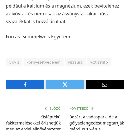
például a kalcium és a magnézium, ezek beviteléhez
az ivóvíz – és nem csak az ásványvíz – akár húsz
százalékkal is hozzájárulhat.
Forrás: Semmelweis Egyetem
ivóvíz
környezetvédelem
vízszűrő
víztisztító
Facebook
Twitter
E-
mail
cím
ELŐZŐ
KÖVETKEZŐ
Kisléptékű
Bezárt a vadaspark, de a
fakitermelésekkel őrizhetjük
gólyaelengedést megtartják
meg az erdei aljnövényzetet
március 15-én a