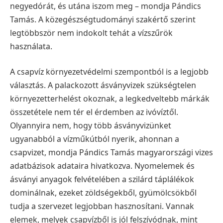
negyedórát, és utána iszom meg – mondja Pándics
Tamás. A közegészségtudományi szakértő szerint
legtöbbször nem indokolt tehát a vízszűrök
használata.
A csapvíz környezetvédelmi szempontból is a legjobb
választás. A palackozott ásványvizek szükségtelen
környezetterhelést okoznak, a legkedveltebb márkák
összetétele nem tér el érdemben az ivóvíztől.
Olyannyira nem, hogy több ásványvizünket
ugyanabból a vízműkútból nyerik, ahonnan a
csapvizet, mondja Pándics Tamás magyarországi vizes
adatbázisok adataira hivatkozva. Nyomelemek és
ásványi anyagok felvételében a szilárd táplálékok
dominálnak, ezeket zöldségekből, gyümölcsökből
tudja a szervezet legjobban hasznosítani. Vannak
elemek, melyek csapvízből is jól felszívódnak, mint