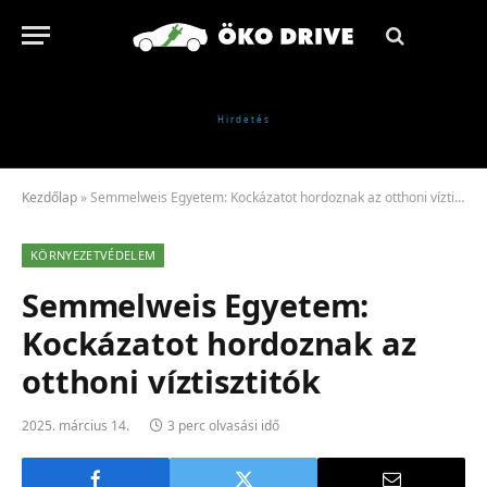
Kezdőlap
»
Semmelweis Egyetem: Kockázatot hordoznak az otthoni víztisztitók
KÖRNYEZETVÉDELEM
Semmelweis Egyetem:
Kockázatot hordoznak az
otthoni víztisztitók
2025. március 14.
3 perc olvasási idő