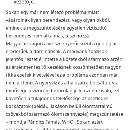
vezetője.
Sokan egy már nem létező probléma miatt
vásárolnak ilyen berendezést, vagy olyan okból,
aminek a megszüntetésére egyetlen víztisztító
berendezés nem alkalmas, teszi hozzá.
Magyarországon a víz szennyezői közül a geológiai
eredetűek a dominánsak. A magyar vízbázisok
jelentős részét érintette a kőzetekből származó arzén;
az arzénmentesítő kezelésnek köszönhetően nagyon
ritka esetek kivételével ez a probléma azonban már
nem áll fenn. A nyersvíz és a hálózatra bocsátott víz
minősége a vízóráig bezárólag jellemzően kiváló, ezt
követően a tulajdonos felelőssége az esetleges
kockázatok (például lakáson belüli ólomtartalmú
csövekből származó ólomszennyezés) megszüntetése
– mondja Pándics Tamás, WHO . Sokan azért
vásárolnak víztisztító berendezést, mert úgy vélik, a