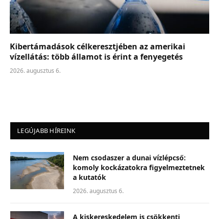
Kibertámadások célkeresztjében az amerikai
vízellátás: több államot is érint a fenyegetés
2026. augusztus 6.
LEGÚJABB HÍREINK
Nem csodaszer a dunai vízlépcső:
komoly kockázatokra figyelmeztetnek
a kutatók
2026. augusztus 6.
A kiskereskedelem is csökkenti