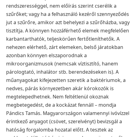
rendszerességgel, nem előírás szerint cserélik a
szűrőket; vagy ha a felhasználó kezéről szennyeződés
jut a szűrőre, amikor azt behelyezi a szűrőházba, vagy
tisztítja. A könnyen hozzáférhető elemek megfelelően
karbantarthatók, teljeskörűen fertőtleníthetők. A
nehezen elérhető, zárt elemeken, belső járatokban
azonban könnyen elszaporodnak a
mikroorganizmusok (nemcsak víztisztító, hanem
párologtató, inhalátor stb. berendezéseken is). A
műanyagokat kifejezetten szeretik a baktériumok, a
nedves, párás környezetben akár kórokozók is
megtelepedhetnek. Nem feltétlenül okoznak
megbetegedést, de a kockázat fennáll – mondja
Pándics Tamás. Magyarországon valamennyi ivóvízzel
érintkező anyagot (csövet, szerelvényt) bevizsgál a
hatóság forgalomba hozatal előtt. A tesztek az