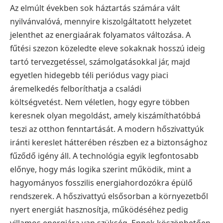
Az elmúlt években sok háztartás számára vált
nyilvánvalóvá, mennyire kiszolgáltatott helyzetet
jelenthet az energiaárak folyamatos változása. A
fűtési szezon közeledte eleve sokaknak hosszú ideig
tartó tervezgetéssel, számolgatásokkal jár, majd
egyetlen hidegebb téli periódus vagy piaci
áremelkedés felboríthatja a családi
költségvetést. Nem véletlen, hogy egyre többen
keresnek olyan megoldást, amely kiszámíthatóbbá
teszi az otthon fenntartását. A modern hőszivattyúk
iránti kereslet hátterében részben ez a biztonsághoz
fűződő igény áll. A technológia egyik legfontosabb
előnye, hogy más logika szerint működik, mint a
hagyományos fosszilis energiahordozókra épülő
rendszerek. A hőszivattyú elsősorban a környezetből
nyert energiát hasznosítja, működéséhez pedig
villamos energiára van szükség. Ennek köszönhetően