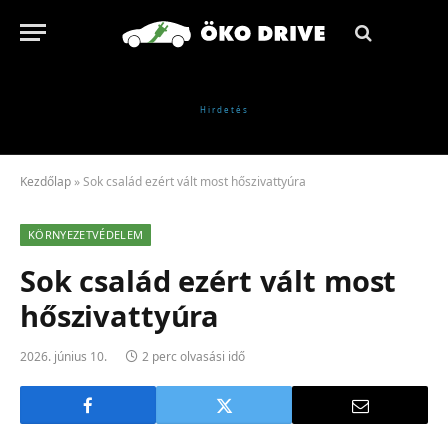
Kezdőlap
»
Sok család ezért vált most hőszivattyúra
KÖRNYEZETVÉDELEM
Sok család ezért vált most
hőszivattyúra
2026. június 10.
2 perc olvasási idő