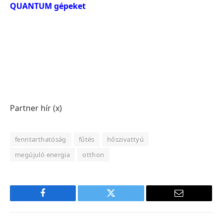
QUANTUM gépeket
Partner hír (x)
fenntarthatóság
fűtés
hőszivattyú
megújuló energia
otthon
Facebook
Twitter
E-
mail