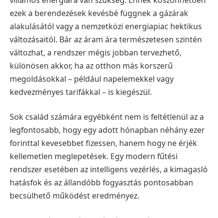
ezek a berendezések kevésbé függnek a gázárak
alakulásától vagy a nemzetközi energiapiac hektikus
változásaitól. Bár az áram ára természetesen szintén
változhat, a rendszer mégis jobban tervezhető,
különösen akkor, ha az otthon más korszerű
megoldásokkal – például napelemekkel vagy
kedvezményes tarifákkal – is kiegészül.
Sok család számára egyébként nem is feltétlenül az a
legfontosabb, hogy egy adott hónapban néhány ezer
forinttal kevesebbet fizessen, hanem hogy ne érjék
kellemetlen meglepetések. Egy modern fűtési
rendszer esetében az intelligens vezérlés, a kimagasló
hatásfok és az állandóbb fogyasztás pontosabban
becsülhető működést eredményez.