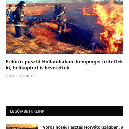
Erdőtűz pusztít Hollandiában: kempinget ürítettek
ki, helikoptert is bevetettek
2026. augusztus 7.
LEGÚJABB HÍREINK
Vörös hőségriasztás Horvátországban: a