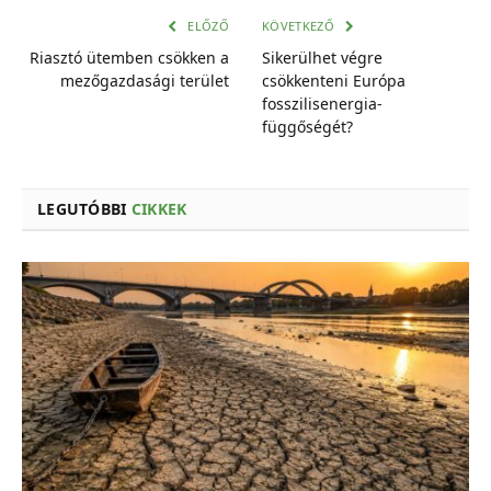
cím
ELŐZŐ
KÖVETKEZŐ
Riasztó ütemben csökken a
Sikerülhet végre
mezőgazdasági terület
csökkenteni Európa
fosszilisenergia-
függőségét?
LEGUTÓBBI
CIKKEK