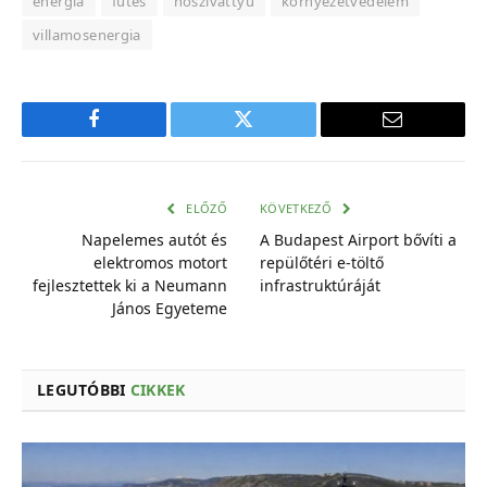
energia
fűtés
hőszivattyú
környezetvédelem
villamosenergia
Facebook
Twitter
E-
mail
cím
ELŐZŐ
KÖVETKEZŐ
Napelemes autót és
A Budapest Airport bővíti a
elektromos motort
repülőtéri e-töltő
fejlesztettek ki a Neumann
infrastruktúráját
János Egyeteme
LEGUTÓBBI
CIKKEK