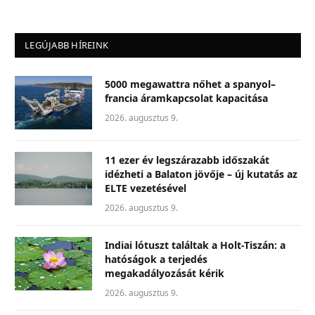
LEGÚJABB HÍREINK
5000 megawattra nőhet a spanyol–
francia áramkapcsolat kapacitása
2026. augusztus 9.
11 ezer év legszárazabb időszakát
idézheti a Balaton jövője – új kutatás az
ELTE vezetésével
2026. augusztus 9.
Indiai lótuszt találtak a Holt-Tiszán: a
hatóságok a terjedés
megakadályozását kérik
2026. augusztus 9.