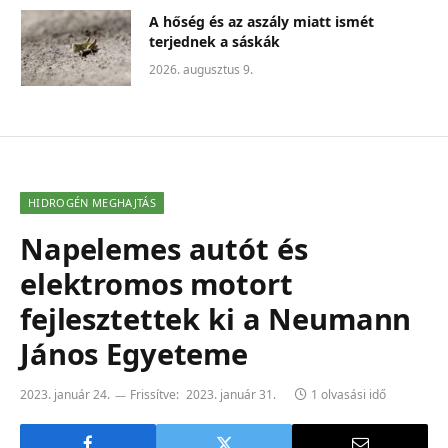
A hőség és az aszály miatt ismét
terjednek a sáskák
2026. augusztus 9.
HIDROGÉN MEGHAJTÁS
Napelemes autót és
elektromos motort
fejlesztettek ki a Neumann
János Egyeteme
2023. január 24.
Frissítve:
2023. január 31.
1 olvasási idő