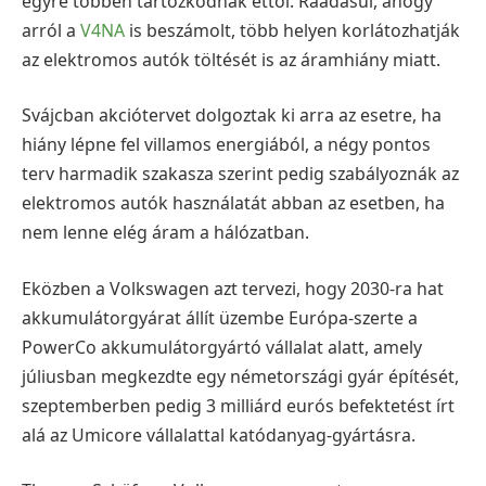
egyre többen tartózkodnak ettől. Ráadásul, ahogy
arról a
V4NA
is beszámolt, több helyen korlátozhatják
az elektromos autók töltését is az áramhiány miatt.
Svájcban akciótervet dolgoztak ki arra az esetre, ha
hiány lépne fel villamos energiából, a négy pontos
terv harmadik szakasza szerint pedig szabályoznák az
elektromos autók használatát abban az esetben, ha
nem lenne elég áram a hálózatban.
Eközben a Volkswagen azt tervezi, hogy 2030-ra hat
akkumulátorgyárat állít üzembe Európa-szerte a
PowerCo akkumulátorgyártó vállalat alatt, amely
júliusban megkezdte egy németországi gyár építését,
szeptemberben pedig 3 milliárd eurós befektetést írt
alá az Umicore vállalattal katódanyag-gyártásra.