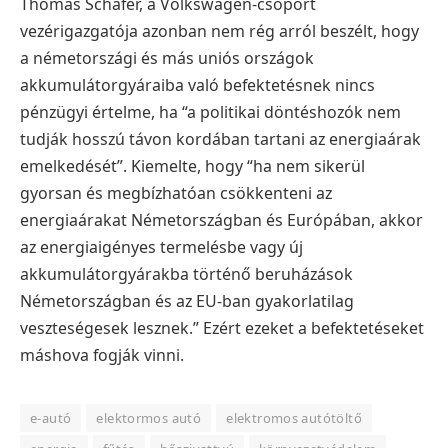
Thomas Schäfer, a Volkswagen-csoport
vezérigazgatója azonban nem rég arról beszélt, hogy
a németországi és más uniós országok
akkumulátorgyáraiba való befektetésnek nincs
pénzügyi értelme, ha “a politikai döntéshozók nem
tudják hosszú távon kordában tartani az energiaárak
emelkedését”. Kiemelte, hogy “ha nem sikerül
gyorsan és megbízhatóan csökkenteni az
energiaárakat Németországban és Európában, akkor
az energiaigényes termelésbe vagy új
akkumulátorgyárakba történő beruházások
Németországban és az EU-ban gyakorlatilag
veszteségesek lesznek.” Ezért ezeket a befektetéseket
máshova fogják vinni.
e-autó
elektormos autó
elektromos autótöltő