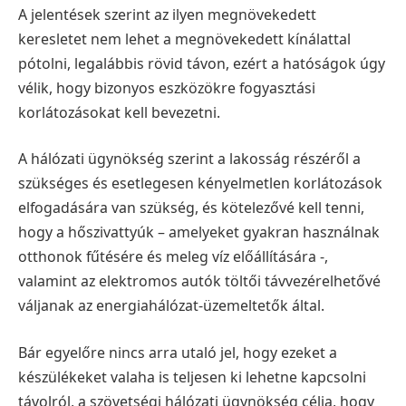
A jelentések szerint az ilyen megnövekedett
keresletet nem lehet a megnövekedett kínálattal
pótolni, legalábbis rövid távon, ezért a hatóságok úgy
vélik, hogy bizonyos eszközökre fogyasztási
korlátozásokat kell bevezetni.
A hálózati ügynökség szerint a lakosság részéről a
szükséges és esetlegesen kényelmetlen korlátozások
elfogadására van szükség, és kötelezővé kell tenni,
hogy a hőszivattyúk – amelyeket gyakran használnak
otthonok fűtésére és meleg víz előállítására -,
valamint az elektromos autók töltői távvezérelhetővé
váljanak az energiahálózat-üzemeltetők által.
Bár egyelőre nincs arra utaló jel, hogy ezeket a
készülékeket valaha is teljesen ki lehetne kapcsolni
távolról, a szövetségi hálózati ügynökség célja, hogy