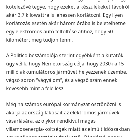
kötelezővé tegye, hogy ezeket a készülékeket távolról
akár 3,7 kilowattra is lehessen korlátozni. Egy ilyen
korlátozás esetén akár három órába is beletelhetne
egy elektromos autó feltöltése ahhoz, hogy 50
kilométert meg tudjon tenni.
A Politico beszámolója szerint egyébként a kutatók
úgy vélik, hogy Németország célja, hogy 2030-ra 15
millió akkumulátoros járművet helyezzenek üzembe,
végső soron “vágyálom”, és a végső szám ennek
kevesebb mint a fele lesz.
Még ha számos európai kormányzat ösztönözni is
akarja az ország lakosait az elektromos járművek
vásárlására, az olykor rendkívül magas
villamosenergia-költségek miatt az elmúlt időszakban