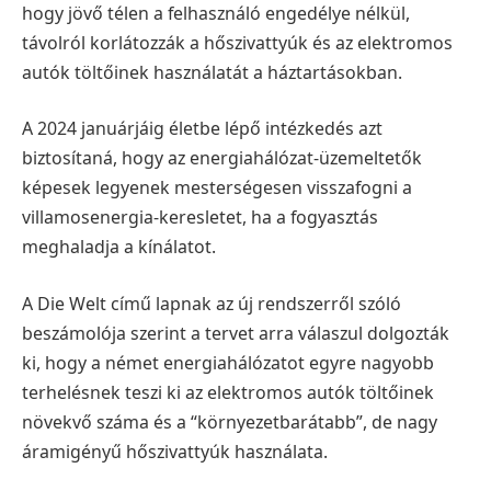
hogy
jövő télen a felhasználó engedélye nélkül,
távolról korlátozzák a hőszivattyúk és az elektromos
autók töltőinek használatát a háztartásokban.
A 2024 januárjáig életbe lépő intézkedés azt
biztosítaná, hogy az energiahálózat-üzemeltetők
képesek legyenek mesterségesen visszafogni a
villamosenergia-keresletet, ha a fogyasztás
meghaladja a kínálatot.
A Die Welt című lapnak az új rendszerről szóló
beszámolója szerint a tervet arra válaszul dolgozták
ki, hogy a német energiahálózatot egyre nagyobb
terhelésnek teszi ki az elektromos autók töltőinek
növekvő száma és a “környezetbarátabb”, de nagy
áramigényű hőszivattyúk használata.