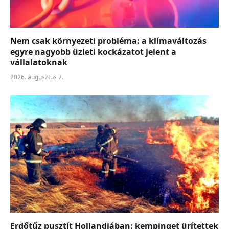
Nem csak környezeti probléma: a klímaváltozás
egyre nagyobb üzleti kockázatot jelent a
vállalatoknak
2026. augusztus 7.
Erdőtűz pusztít Hollandiában: kempinget ürítettek