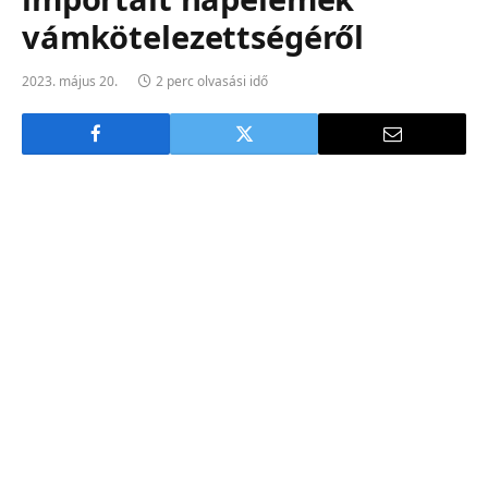
vámkötelezettségéről
2023. május 20.
2 perc olvasási idő