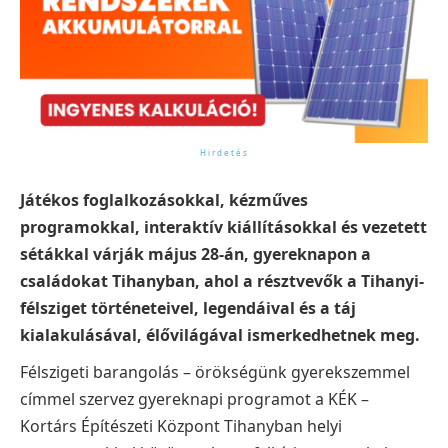
Játékos foglalkozásokkal, kézműves
programokkal, interaktív kiállításokkal és vezetett
sétákkal várják május 28-án, gyereknapon a
családokat Tihanyban, ahol a résztvevők a Tihanyi-
félsziget történeteivel, legendáival és a táj
kialakulásával, élővilágával ismerkedhetnek meg.
Félszigeti barangolás – örökségünk gyerekszemmel
címmel szervez gyereknapi programot a KÉK –
Kortárs Építészeti Központ Tihanyban helyi