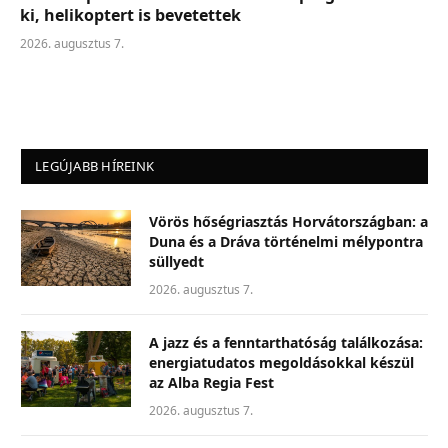
ki, helikoptert is bevetettek
2026. augusztus 7.
LEGÚJABB HÍREINK
Vörös hőségriasztás Horvátországban: a
Duna és a Dráva történelmi mélypontra
süllyedt
2026. augusztus 7.
A jazz és a fenntarthatóság találkozása:
energiatudatos megoldásokkal készül
az Alba Regia Fest
2026. augusztus 7.