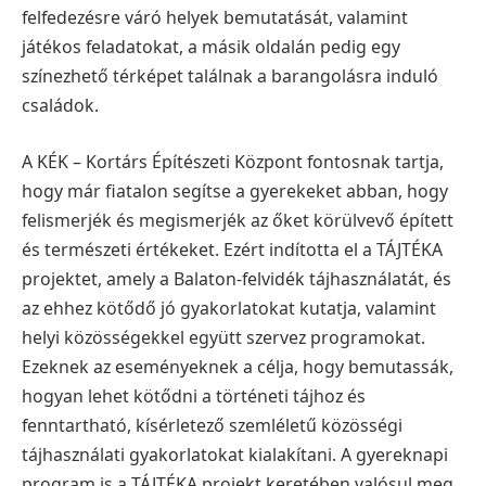
felfedezésre váró helyek bemutatását, valamint
játékos feladatokat, a másik oldalán pedig egy
színezhető térképet találnak a barangolásra induló
családok.
A KÉK – Kortárs Építészeti Központ fontosnak tartja,
hogy már fiatalon segítse a gyerekeket abban, hogy
felismerjék és megismerjék az őket körülvevő épített
és természeti értékeket. Ezért indította el a TÁJTÉKA
projektet, amely a Balaton-felvidék tájhasználatát, és
az ehhez kötődő jó gyakorlatokat kutatja, valamint
helyi közösségekkel együtt szervez programokat.
Ezeknek az eseményeknek a célja, hogy bemutassák,
hogyan lehet kötődni a történeti tájhoz és
fenntartható, kísérletező szemléletű közösségi
tájhasználati gyakorlatokat kialakítani. A gyereknapi
program is a TÁJTÉKA projekt keretében valósul meg.