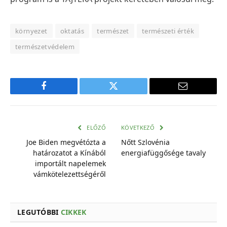
környezet
oktatás
természet
természeti érték
természetvédelem
Facebook
Twitter
E-
mail
cím
ELŐZŐ
KÖVETKEZŐ
Joe Biden megvétózta a
Nőtt Szlovénia
határozatot a Kínából
energiafüggősége tavaly
importált napelemek
vámkötelezettségéről
LEGUTÓBBI
CIKKEK