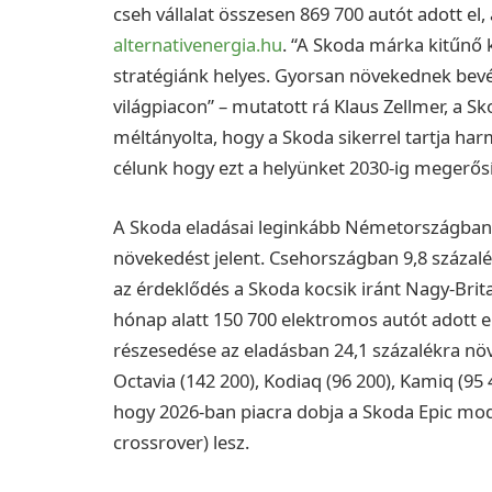
cseh vállalat összesen 869 700 autót adott el,
alternativenergia.hu
. “A Skoda márka kitűnő 
stratégiánk helyes. Gyorsan növekednek bevét
világpiacon” – mutatott rá Klaus Zellmer, a S
méltányolta, hogy a Skoda sikerrel tartja har
célunk hogy ezt a helyünket 2030-ig megerősí
A Skoda eladásai leginkább Németországban n
növekedést jelent. Csehországban 9,8 százal
az érdeklődés a Skoda kocsik iránt Nagy-Brita
hónap alatt 150 700 elektromos autót adott e
részesedése az eladásban 24,1 százalékra nö
Octavia (142 200), Kodiaq (96 200), Kamiq (95 
hogy 2026-ban piacra dobja a Skoda Epic mode
crossrover) lesz.