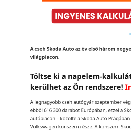
A cseh Skoda Auto az év első három negye
világpiacon.
Töltse ki a napelem-kalkulá
kerülhet az Ön rendszere!
I
A legnagyobb cseh autógyár szeptember végé
ebből 616 300 darabot Európában, ezzel a Sko
autópiacon – közölte a Skoda Auto Prágába
Volkswagen konszern része. A konszern Skoda 