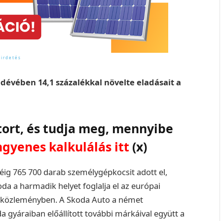
dévében 14,1 százalékkal növelte eladásait a
tort, és tudja meg, mennyibe
ngyenes kalkulálás itt
(x)
ig 765 700 darab személygépkocsit adott el,
da a harmadik helyet foglalja el az európai
n közleményben. A Skoda Auto a német
gyáraiban előállított további márkáival együtt a