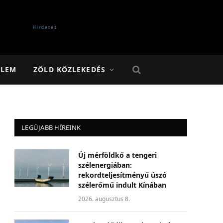
ELEM
ZÖLD KÖZLEKEDÉS
LEGÚJABB HÍREINK
Új mérföldkő a tengeri
szélenergiában:
rekordteljesítményű úszó
szélerőmű indult Kínában
2026. augusztus 8.