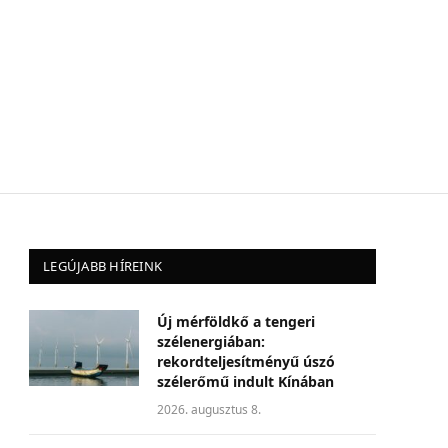
LEGÚJABB HÍREINK
Új mérföldkő a tengeri
szélenergiában:
rekordteljesítményű úszó
szélerőmű indult Kínában
2026. augusztus 8.