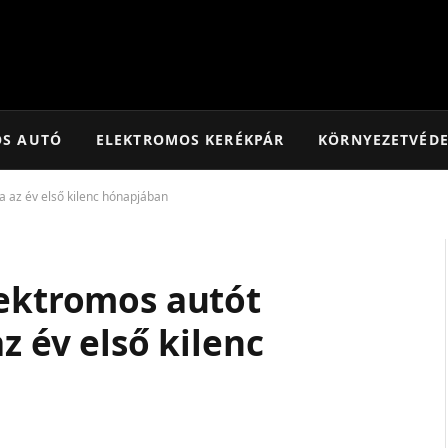
OS AUTÓ
ELEKTROMOS KERÉKPÁR
KÖRNYEZETVÉD
a az év első kilenc hónapjában
lektromos autót
z év első kilenc