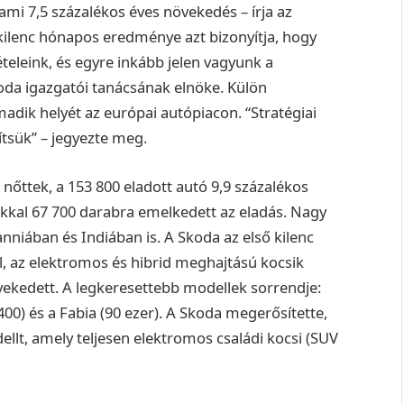
 ami 7,5 százalékos éves növekedés – írja az
kilenc hónapos eredménye azt bizonyítja, hogy
eleink, és egyre inkább jelen vagyunk a
koda igazgatói tanácsának elnöke. Külön
madik helyét az európai autópiacon. “Stratégiai
tsük” – jegyezte meg.
őttek, a 153 800 eladott autó 9,9 százalékos
ékkal 67 700 darabra emelkedett az eladás. Nagy
nniában és Indiában is. A Skoda az első kilenc
l, az elektromos és hibrid meghajtású kocsik
vekedett. A legkeresettebb modellek sorrendje:
400) és a Fabia (90 ezer). A Skoda megerősítette,
llt, amely teljesen elektromos családi kocsi (SUV