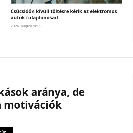
Csúcsidőn kívüli töltésre kérik az elektromos
autók tulajdonosait
2026. augusztus 5.
akások aránya, de
a motivációk
 cím