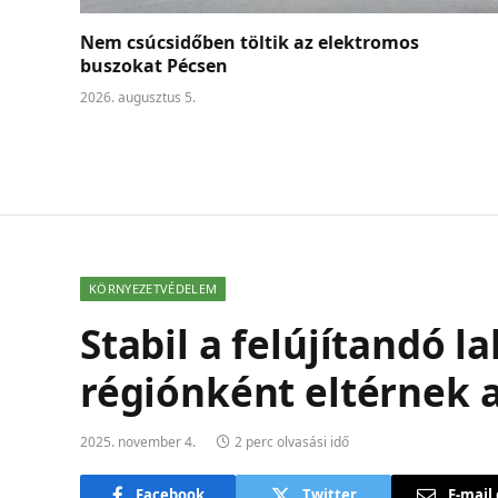
Nem csúcsidőben töltik az elektromos
buszokat Pécsen
2026. augusztus 5.
KÖRNYEZETVÉDELEM
Stabil a felújítandó l
régiónként eltérnek 
2025. november 4.
2 perc olvasási idő
Facebook
Twitter
E-mail