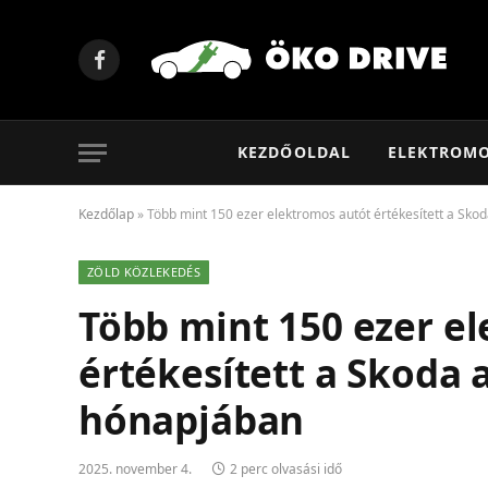
Facebook
KEZDŐOLDAL
ELEKTROM
Kezdőlap
»
Több mint 150 ezer elektromos autót értékesített a Skod
ZÖLD KÖZLEKEDÉS
Több mint 150 ezer e
értékesített a Skoda a
hónapjában
2025. november 4.
2 perc olvasási idő