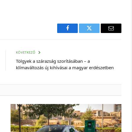
Facebook
Twitter
E-
mail
cím
KÖVETKEZŐ
Tölgyek a szárazság szorításában – a
klímaváltozás új kihívásai a magyar erdészetben