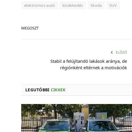
elektromos autó
közlekedés
Skoda
SUV
MEGOSZT
ELŐZŐ
Stabil a felújítandó lakások aránya, de
régiónként eltérnek a motivációk
LEGUTÓBBI
CIKKEK