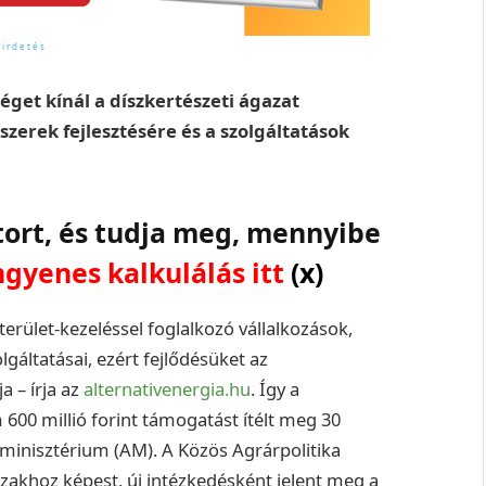
éget kínál a díszkertészeti ágazat
szerek fejlesztésére és a szolgáltatások
tort, és tudja meg, mennyibe
ngyenes kalkulálás itt
(x)
rület-kezeléssel foglalkozó vállalkozások,
gáltatásai, ezért fejlődésüket az
a – írja az
alternativenergia.hu
. Így a
600 millió forint támogatást ítélt meg 30
árminisztérium (AM). A Közös Agrárpolitika
szakhoz képest, új intézkedésként jelent meg a