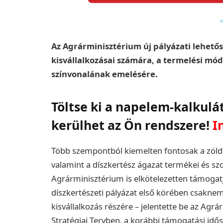
Az Agrárminisztérium új pályázati lehetős
kisvállalkozásai számára, a termelési mód
színvonalának emelésére.
Töltse ki a napelem-kalkulá
kerülhet az Ön rendszere!
I
Több szempontból kiemelten fontosak a zöldte
valamint a díszkertész ágazat termékei és szol
Agrárminisztérium is elkötelezetten támogatj
díszkertészeti pályázat első körében csaknem 
kisvállalkozás részére – jelentette be az Agr
Stratégiai Tervben, a korábbi támogatási idő