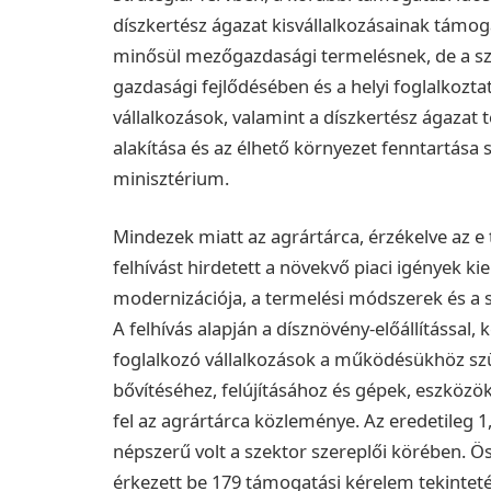
díszkertész ágazat kisvállalkozásainak támo
minősül mezőgazdasági termelésnek, de a szek
gazdasági fejlődésében és a helyi foglalkozta
vállalkozások, valamint a díszkertész ágazat 
alakítása és az élhető környezet fenntartása 
minisztérium.
Mindezek miatt az agrártárca, érzékelve az e 
felhívást hirdetett a növekvő piaci igények k
modernizációja, a termelési módszerek és a 
A felhívás alapján a dísznövény-előállítással
foglalkozó vállalkozások a működésükhöz szü
bővítéséhez, felújításához és gépek, eszközö
fel az agrártárca közleménye. Az eredetileg 1,
népszerű volt a szektor szereplői körében. Ös
érkezett be 179 támogatási kérelem tekinte