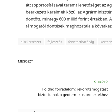
átcsoportosításával teremt lehetőséget az ag
beérkezett kérelmek közül az Agrárminiszté
döntött, mintegy 600 millió forint értékben. 
támogatói döntések meghozatala a következő
díszkertészet
fejlesztés
fenntarthatóság
kertész
MEGOSZT
ELŐZŐ
Földhő forradalom: rekordtámogatást
biztosítanak a geotermikus projektekhez