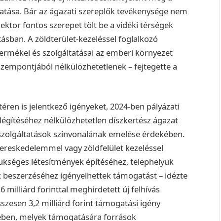
gatása. Bár az ágazati szereplők tevékenysége nem
tor fontos szerepet tölt be a vidéki térségek
tásban. A zöldterület-kezeléssel foglalkozó
termékei és szolgáltatásai az emberi környezet
szempontjából nélkülözhetetlenek – fejtegette a
téren is jelentkező igényeket, 2024-ben pályázati
ielégítéséhez nélkülözhetetlen díszkertész ágazat
szolgáltatások színvonalának emelése érdekében.
, kereskedelemmel vagy zöldfelület kezeléssel
kséges létesítmények építéséhez, telephelyük
k beszerzéséhez igényelhettek támogatást – idézte
6 milliárd forinttal meghirdetett új felhívás
szesen 3,2 milliárd forint támogatási igény
tében, melyek támogatására források