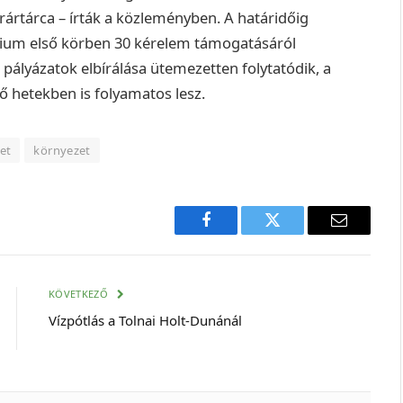
rártárca – írták a közleményben. A határidőig
rium első körben 30 kérelem támogatásáról
A pályázatok elbírálása ütemezetten folytatódik, a
 hetekben is folyamatos lesz.
et
környezet
Facebook
Twitter
E-
mail
cím
KÖVETKEZŐ
Vízpótlás a Tolnai Holt-Dunánál