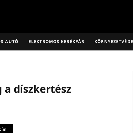
OS AUTÓ
ELEKTROMOS KERÉKPÁR
KÖRNYEZETVÉD
g a díszkertész
 cím