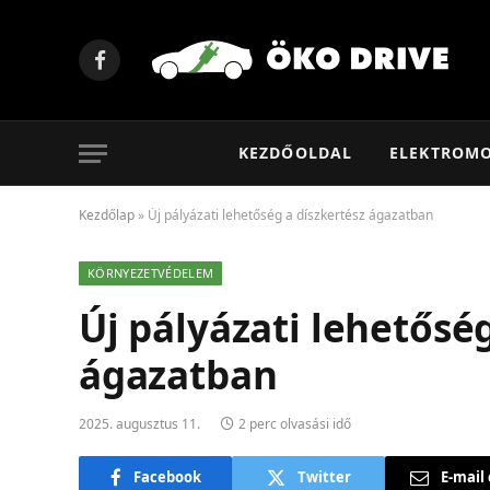
Facebook
KEZDŐOLDAL
ELEKTROM
Kezdőlap
»
Új pályázati lehetőség a díszkertész ágazatban
KÖRNYEZETVÉDELEM
Új pályázati lehetősé
ágazatban
2025. augusztus 11.
2 perc olvasási idő
Facebook
Twitter
E-mail