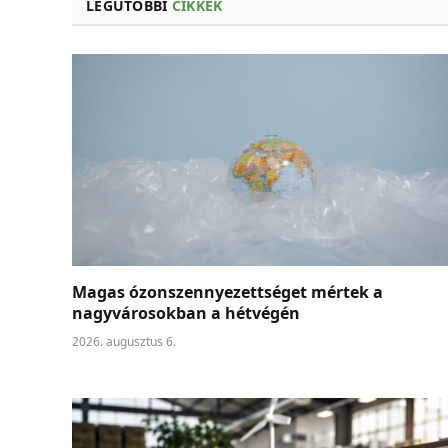
LEGUTÓBBI
CIKKEK
Magas ózonszennyezettséget mértek a
nagyvárosokban a hétvégén
2026. augusztus 6.