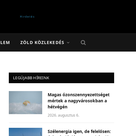
ELEM
ZÖLD KÖZLEKEDÉS
LEGÚJABB HÍREINK
Magas ózonszennyezettséget
mértek a nagyvárosokban a
hétvégén
2026. augusztus 6.
Szélenergia igen, de felelősen: