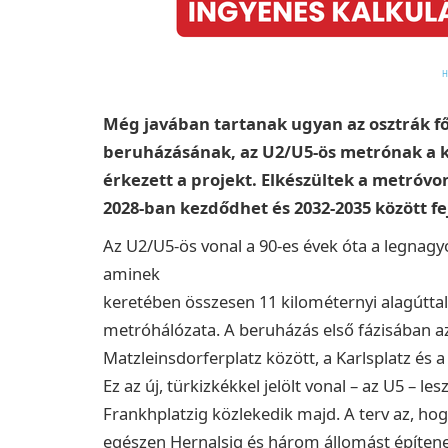
Még javában tartanak ugyan az osztrák 
beruházásának, az U2/U5-ös metrónak a k
érkezett a projekt. Elkészültek a metróvon
2028-ban kezdődhet és 2032-2035 között f
Az U2/U5-ös vonal a 90-es évek óta a legnagy
aminek
keretében összesen 11 kilométernyi alagúttal
metróhálózata. A beruházás első fázisában a
Matzleinsdorferplatz között, a Karlsplatz és 
Ez az új, türkizkékkel jelölt vonal – az U5 – l
Frankhplatzig közlekedik majd. A terv az, h
egészen Hernalsig és három állomást építen