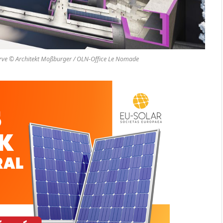
erve © Architekt Moßburger / OLN-Office Le Nomade