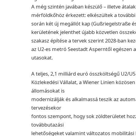
A még szintén javában készülő – illetve átal
mérföldkőhöz érkezett: elkészültek a további 
során két új megállót kap (Gußriegelstraße é
kerületének jelenthet újabb közvetlen összeköt
szakasz építése a tervek szerint 2028-ban kez
az U2-es metró Seestadt Asperntől egészen a v
utasokat.
A teljes, 2,1 milliárd euró összköltségű U2/U5
Közlekedési Vállalat, a Wiener Linien közöse
állomásokat is
modernizálják és alkalmassá teszik az auto
tervezésekor
fontos szempont, hogy sok zöldterületet hozza
továbbutazási
lehetőségeket valamint változatos mobilitási