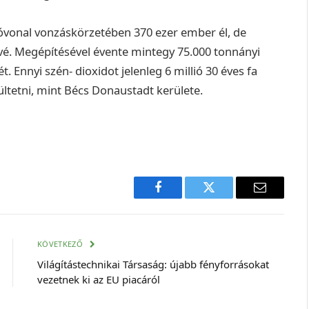
óvonal vonzáskörzetében 370 ezer ember él, de
etővé. Megépítésével évente mintegy 75.000 tonnányi
. Ennyi szén- dioxidot jelenleg 6 millió 30 éves fa
 ültetni, mint Bécs Donaustadt kerülete.
Facebook
Twitter
E-
mail
cím
KÖVETKEZŐ
Világítástechnikai Társaság: újabb fényforrásokat
vezetnek ki az EU piacáról