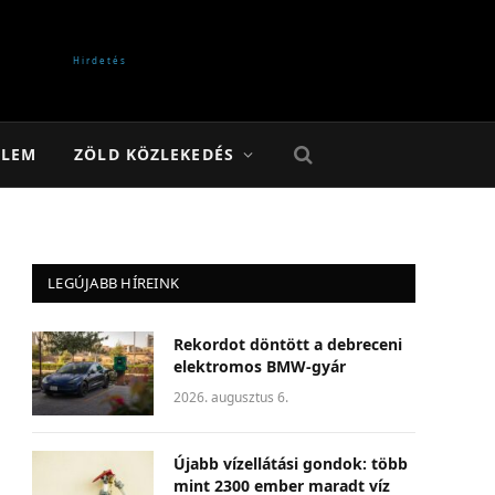
ELEM
ZÖLD KÖZLEKEDÉS
LEGÚJABB HÍREINK
Rekordot döntött a debreceni
elektromos BMW-gyár
2026. augusztus 6.
Újabb vízellátási gondok: több
mint 2300 ember maradt víz