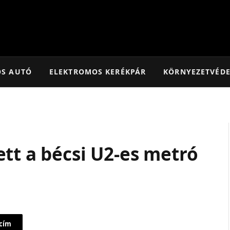
OS AUTÓ
ELEKTROMOS KERÉKPÁR
KÖRNYEZETVÉD
tt a bécsi U2-es metró
 cím