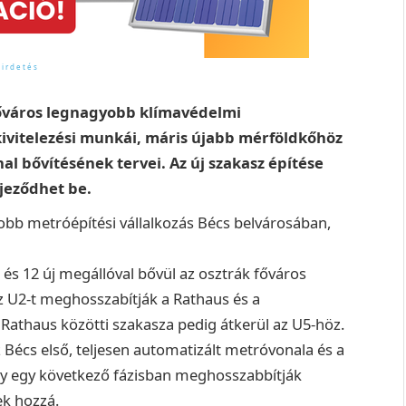
főváros legnagyobb klímavédelmi
ivitelezési munkái, máris újabb mérföldkőhöz
al bővítésének tervei. Az új szakasz építése
ejeződhet be.
obb metróépítési vállalkozás Bécs belvárosában,
 és 12 új megállóval bővül az osztrák főváros
z U2-t meghosszabítják a Rathaus és a
a Rathaus közötti szakasza pedig átkerül az U5-höz.
esz Bécs első, teljesen automatizált metróvonala és a
ogy egy következő fázisban meghosszabbítják
ek hozzá.