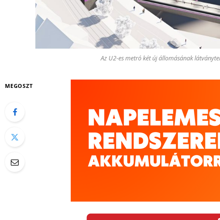
Az U2-es metró két új állomásának látványt
MEGOSZT