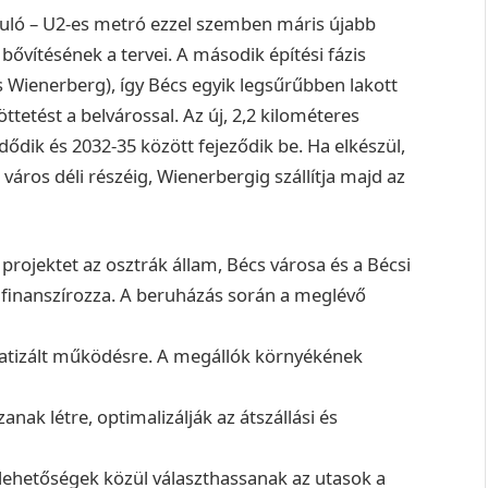
akuló – U2-es metró ezzel szemben máris újabb
bővítésének a tervei. A második építési fázis
s Wienerberg), így Bécs egyik legsűrűbben lakott
tetést a belvárossal. Az új, 2,2 kilométeres
dődik és 2032-35 között fejeződik be. Ha elkészül,
áros déli részéig, Wienerbergig szállítja majd az
 projektet az osztrák állam, Bécs városa és a Bécsi
n finanszírozza. A beruházás során a meglévő
matizált működésre. A megállók környékének
nak létre, optimalizálják az átszállási és
 lehetőségek közül választhassanak az utasok a