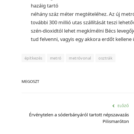
hazáig tartó
néhány száz méter megtételéhez. Az új metr
további 300 millió utas szállítását teszi leh
szén-dioxidtól lehet megkímélni Bécs levegőjét
tud felvenni, vagyis egy akkora erdőt kellene
építkezés
metró
metróvonal
osztrák
MEGOSZT
ELŐZŐ
Érvénytelen a sóderbányáról tartott népszavazás
Pilismaróton