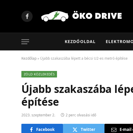
Facebook
KEZDŐOLDAL
ELEKTROM
Kezdőlap
»
Újabb szakaszába lépett a bécsi U2-es metró építése
ZÖLD KÖZLEKEDÉS
Újabb szakaszába lépe
építése
2023. szeptember 2.
2 perc olvasási idő
Facebook
Twitter
E-mail