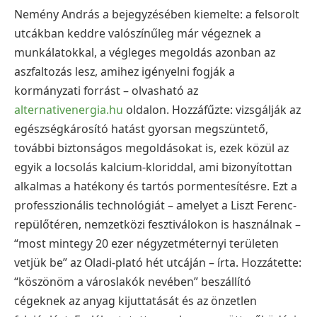
Nemény András a bejegyzésében kiemelte: a felsorolt
utcákban keddre valószínűleg már végeznek a
munkálatokkal, a végleges megoldás azonban az
aszfaltozás lesz, amihez igényelni fogják a
kormányzati forrást – olvasható az
alternativenergia.hu
oldalon. Hozzáfűzte: vizsgálják az
egészségkárosító hatást gyorsan megszüntető,
további biztonságos megoldásokat is, ezek közül az
egyik a locsolás kalcium-kloriddal, ami bizonyítottan
alkalmas a hatékony és tartós pormentesítésre. Ezt a
professzionális technológiát – amelyet a Liszt Ferenc-
repülőtéren, nemzetközi fesztiválokon is használnak –
“most mintegy 20 ezer négyzetméternyi területen
vetjük be” az Oladi-plató hét utcáján – írta. Hozzátette:
“köszönöm a városlakók nevében” beszállító
cégeknek az anyag kijuttatását és az önzetlen