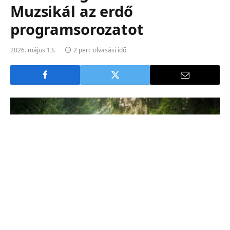
Muzsikál az erdő
programsorozatot
2026. május 13.
2 perc olvasási idő