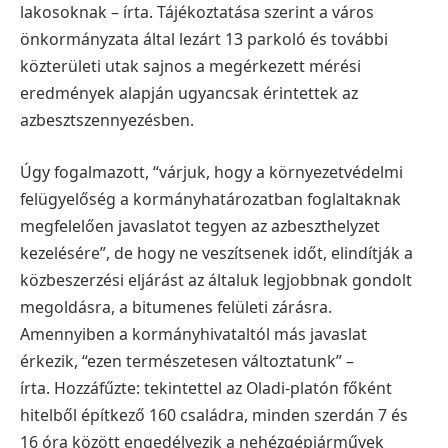
lakosoknak – írta. Tájékoztatása szerint a város
önkormányzata által lezárt 13 parkoló és további
közterületi utak sajnos a megérkezett mérési
eredmények alapján ugyancsak érintettek az
azbesztszennyezésben.
Úgy fogalmazott, “várjuk, hogy a környezetvédelmi
felügyelőség a kormányhatározatban foglaltaknak
megfelelően javaslatot tegyen az azbeszthelyzet
kezelésére”, de hogy ne veszítsenek időt, elindítják a
közbeszerzési eljárást az általuk legjobbnak gondolt
megoldásra, a bitumenes felületi zárásra.
Amennyiben a kormányhivataltól más javaslat
érkezik, “ezen természetesen változtatunk” –
írta. Hozzáfűzte: tekintettel az Oladi-platón főként
hitelből építkező 160 családra, minden szerdán 7 és
16 óra között engedélyezik a nehézgépjárművek