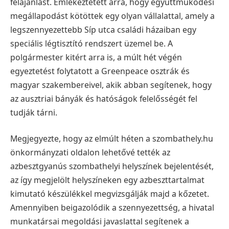
felajánlást. Emlékeztetett arra, hogy együttműködési
megállapodást kötöttek egy olyan vállalattal, amely a
legszennyezettebb Síp utca családi házaiban egy
speciális légtisztító rendszert üzemel be. A
polgármester kitért arra is, a múlt hét végén
egyeztetést folytatott a Greenpeace osztrák és
magyar szakembereivel, akik abban segítenek, hogy
az ausztriai bányák és hatóságok felelősségét fel
tudják tárni.
Megjegyezte, hogy az elmúlt héten a szombathely.hu
önkormányzati oldalon lehetővé tették az
azbesztgyanús szombathelyi helyszínek bejelentését,
az így megjelölt helyszíneken egy azbeszttartalmat
kimutató készülékkel megvizsgálják majd a kőzetet.
Amennyiben beigazolódik a szennyezettség, a hivatal
munkatársai megoldási javaslattal segítenek a