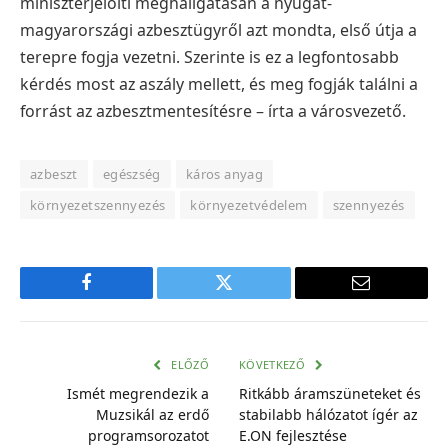
miniszterjelölti meghallgatásán a nyugat-
magyarországi azbesztügyről azt mondta, első útja a
terepre fogja vezetni. Szerinte is ez a legfontosabb
kérdés most az aszály mellett, és meg fogják találni a
forrást az azbesztmentesítésre – írta a városvezető.
azbeszt
egészség
káros anyag
környezetszennyezés
környezetvédelem
szennyezés
Facebook
Twitter
E-
mail
cím
ELŐZŐ
KÖVETKEZŐ
Ismét megrendezik a
Ritkább áramszüneteket és
Muzsikál az erdő
stabilabb hálózatot ígér az
programsorozatot
E.ON fejlesztése