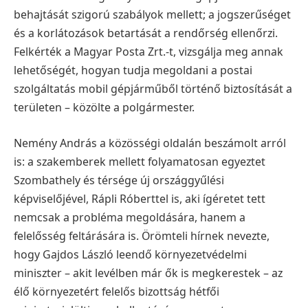
behajtását szigorú szabályok mellett; a jogszerűséget
és a korlátozások betartását a rendőrség ellenőrzi.
Felkérték a Magyar Posta Zrt.-t, vizsgálja meg annak
lehetőségét, hogyan tudja megoldani a postai
szolgáltatás mobil gépjárműből történő biztosítását a
területen – közölte a polgármester.
Nemény András a közösségi oldalán beszámolt arról
is: a szakemberek mellett folyamatosan egyeztet
Szombathely és térsége új országgyűlési
képviselőjével, Rápli Róberttel is, aki ígéretet tett
nemcsak a probléma megoldására, hanem a
felelősség feltárására is. Örömteli hírnek nevezte,
hogy Gajdos László leendő környezetvédelmi
miniszter – akit levélben már ők is megkerestek – az
élő környezetért felelős bizottság hétfői