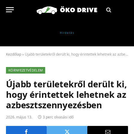
Kezdőlap
»
Újabb területekről derült ki, hogy érintettek lehetnek az azbesztszennyezésben
KÖRNYEZETVÉDELEM
Újabb területekről derült ki,
hogy érintettek lehetnek az
azbesztszennyezésben
2026. május 13.
3 perc olvasási idő