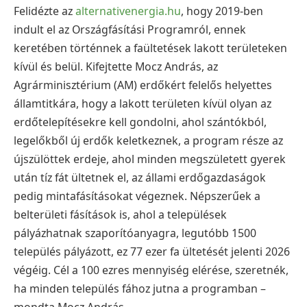
Felidézte az
alternativenergia.hu
, hogy 2019-ben
indult el az Országfásítási Programról, ennek
keretében történnek a faültetések lakott területeken
kívül és belül. Kifejtette Mocz András, az
Agrárminisztérium (AM) erdőkért felelős helyettes
államtitkára, hogy a lakott területen kívül olyan az
erdőtelepítésekre kell gondolni, ahol szántókból,
legelőkből új erdők keletkeznek, a program része az
újszülöttek erdeje, ahol minden megszületett gyerek
után tíz fát ültetnek el, az állami erdőgazdaságok
pedig mintafásításokat végeznek. Népszerűek a
belterületi fásítások is, ahol a települések
pályázhatnak szaporítóanyagra, legutóbb 1500
település pályázott, ez 77 ezer fa ültetését jelenti 2026
végéig. Cél a 100 ezres mennyiség elérése, szeretnék,
ha minden település fához jutna a programban –
mondta Mocz András.