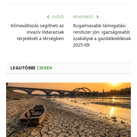
mail
cím
ELŐZŐ
KÖVETKEZŐ
Klímaváltozás segítheti az
Rugalmasabb támogatási
invazív lódarazsak
rendszer jön: igazságosabb
terjedését a térségben
szabályok a gazdálkodóknak
2025-től
LEGUTÓBBI
CIKKEK