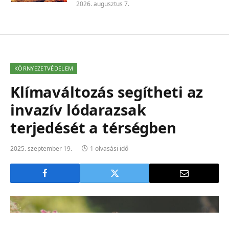
2026. augusztus 7.
KÖRNYEZETVÉDELEM
Klímaváltozás segítheti az
invazív lódarazsak
terjedését a térségben
2025. szeptember 19.
1 olvasási idő