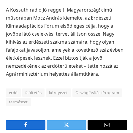
A Kossuth rádió Jó reggelt, Magyarország! című
műsorában Mocz András kiemelte, az Erdészeti
Klímaadaptációs Fórum elsődleges célja, hogy a
jövőbe látó cselekvési tervet állítson össze. Nagy
kihívás az erdészeti szakma számára, hogy olyan
fafajokat javasoljon, amelyek a következő száz évben
életképesek lesznek. Ezzel biztosítják a jövő
nemzedékének az erdőterületeket – tette hozzá az
Agrárminisztérium helyettes államtitkára.
erdő
faültetés
környezet
Országfásítási Program
természet
Facebook
Twitter
E-