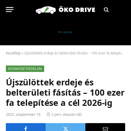
Kezdőlap
»
Újszülöttek erdeje és belterületi fásítás – 100 ezer fa telepítése a cél 2026-ig
KÖRNYEZETVÉDELEM
Újszülöttek erdeje és
belterületi fásítás – 100 ezer
fa telepítése a cél 2026-ig
2025. szeptember 19.
2 perc olvasási idő