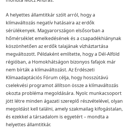
A helyettes államtitkár szólt arról, hogy a
klímaváltozás negatív hatásaira az erdők
sérülékenyek. Magyarországon elsősorban a
hőmérséklet emelkedésének és a csapadékhiánynak
köszönhetően az erdők talajának vízháztartása
megváltozott. Példaként említette, hogy a Dél-Alföld
régióban, a Homokhátságon bizonyos fafajok már
nem bírták a klímaváltozást. Az Erdészeti
Klímaadaptációs Fórum célja, hogy hosszútávú
cselekvési programot állítson össze a klímaváltozás
okozta probléma megoldására. Nyolc munkacsoport
jött létre minden ágazati szereplő részvételével, olyan
megoldást kell találni, amely szakmailag kifogástalan,
és ezekkel a társadalom is egyetért – mondta a
helyettes államtitkár.