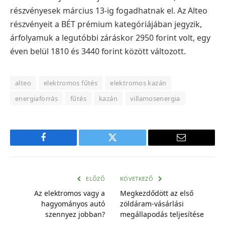
részvényesek március 13-ig fogadhatnak el.
Az Alteo
részvényeit a BÉT prémium kategóriájában jegyzik,
árfolyamuk a legutóbbi záráskor 2950 forint volt, egy
éven belül 1810 és 3440 forint között változott.
alteo
elektromos fűtés
elektromos kazán
energiaforrás
fűtés
kazán
villamosenergia
Facebook
Twitter
E-
mail
cím
ELŐZŐ
KÖVETKEZŐ
Az elektromos vagy a
Megkezdődött az első
hagyományos autó
zöldáram-vásárlási
szennyez jobban?
megállapodás teljesítése