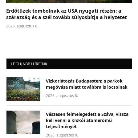
Erdőtüzek tombolnak az USA nyugati részén: a
szárazság és a szél tovább súlyosbítja a helyzetet
2026. augusztus 8.
LEGÚJABB HÍREINK
Vízkorlátozás Budapesten: a parkok
megóvása miatt továbbra is locsolnak
2026. augusztus 8.
Vészesen felmelegedett a Száva, vissza
kell venni a krskói atomerőmű
teljesítményét
2026. augusztus 8.