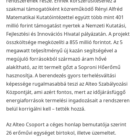
rendszerének része.
Ennek korszerűsítéséhez a
szakmai támogatóként közreműködő Rényi Alfréd
Matematikai Kutatóintézettel együtt több mint 401
millió forint támogatást nyertek a Nemzeti Kutatási,
Fejlesztési és Innovációs Hivatal pályázatán. A projekt
összköltsége megközelíti a 855 millió forintot.
Az 5
megawatt teljesítményű új kazán segítségével a
megújuló forrásokból származó áram hővé
alakítható, az itt termelt gőzt a Soproni Hőerőmű
hasznosítja. A berendezés gyors terhelésváltási
képessége rugalmasabbá teszi az Alteo Szabályozási
Központját, ami azért fontos, mert az időjárásfüggő
energiaforrások termelési ingadozásait a rendszeren
belül korrigálni kell – tették hozzá.
Az Alteo Csoport a céges honlap bemutatója szerint
26 erőművi egységet birtokol, illetve üzemeltet.