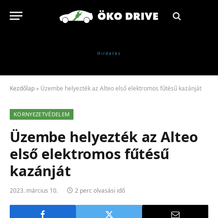
Kezdőlap
»
Üzembe helyezték az Alteo első elektromos fűtésű kazánját
KÖRNYEZETVÉDELEM
Üzembe helyezték az Alteo
első elektromos fűtésű
kazánját
2023. március 10.
2 perc olvasási idő