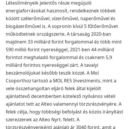
Létesítményeik jelentős része megújuló
energiaforrásokat hasznosít, rendelkeznek többek
között szélerőművel, vízerőművel, naperőművel és
biogázerőművel is. A sopronin kívül 5 fűtőerőművet
működtetnek országszerte.
A társaság 2020-ban
majdnem 33 milliárd forint forgalommal és több mint
590 millió forint nyereséggel, 2021-ben 44 milliárd
forintot meghaladó forgalommal és csaknem 5,9
milliárd forintos nyereséggel zárt. A tavalyi
beszámolójukat később teszik közzé.
A Mol
Csoporthoz tartozó a MOL RES Investments, mint a
vele összehangoltan eljáró felek által kijelölt
ajánlattevő decemberben kötelező nyilvános vételi
ajánlatot tett az Alteo valamennyi törzsrészvényére. A
felek célja, hogy többségi befolyást és közös irányítást
szerezzenek az Alteo Nyrt. felett. A
törzsrészvényenkénti ajánlati ár 3040 forint, amit a