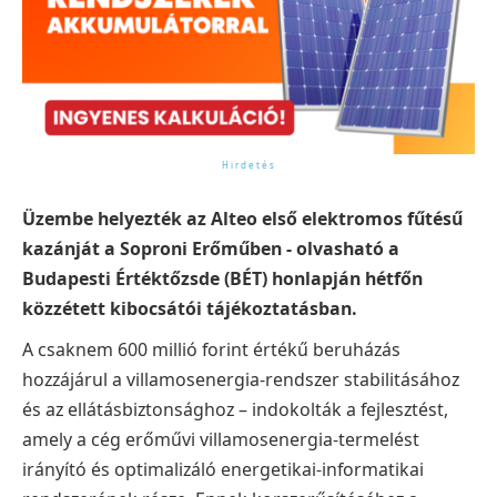
Üzembe helyezték az Alteo első elektromos fűtésű
kazánját a Soproni Erőműben - olvasható a
Budapesti Értéktőzsde (BÉT) honlapján hétfőn
közzétett kibocsátói tájékoztatásban.
A csaknem 600 millió forint értékű beruházás
hozzájárul a villamosenergia-rendszer stabilitásához
és az ellátásbiztonsághoz – indokolták a fejlesztést,
amely a cég erőművi villamosenergia-termelést
irányító és optimalizáló energetikai-informatikai