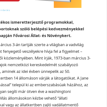
átékos ismeretterjesztő programokkal,
portoknak szóló belépési kedvezményekkel
napján Fővárosi Állat- és Növénykert.
us 3-án tartják szerte a világban a vadvilág
 fenyegető veszélyekre hívja fel a figyelmet –
tfői közleményében.
Mint írják, 1973-ban március 3-
nyfajok nemzetközi kereskedelmét szabályozó
 aminek az idei évben ünnepelik az 50.
kertben 14 állomáson várják a látogatókat. A Jane
ással” települ ki az emberszabásúak házához, az
yan segíti már ötven éve a washingtoni
Más állomásokon kézbe vehető “állati
kal vagy az állatkertben zajló vadállatmentő