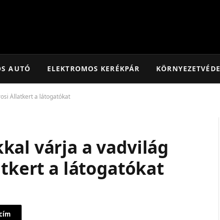
OS AUTÓ
ELEKTROMOS KERÉKPÁR
KÖRNYEZETVÉD
si Állatkert a látogatókat
kal várja a vadvilág
atkert a látogatókat
 cím