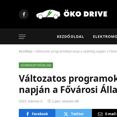
Facebook
KEZDŐOLDAL
ELEKTROM
Kezdőlap
»
Változatos programokkal várja a vadvilág napján a Főváro
KÖRNYEZETVÉDELEM
Változatos programok
napján a Fővárosi Áll
2023. március 3.
2 perc olvasási idő
Facebook
Twitter
E-mail