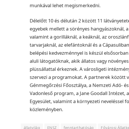
munkával lehet megismerkedni.
Délelőtt 10 és délután 2 között 11 látványete
egyebek mellett a sörényes hangyászoknál, a p
valamint a gorilláknál, a keáknál, az oroszlánf
tarvarjaknál, az elefántoknál és a Cápasuliban
belépési kedvezménnyel is készül elsősorba
aluli látogatóknak, akik állatos vagy növényes
plüssállattal érkeznek.
A városligeti intézmé
szervezi a programokat. A partnerek között v
Génmegőrzési Főosztálya, a Nemzeti Adó- és V
Vadonleső program, a Jane Goodall Intézet,
Egyesület, valamint a környezeti neveléssel fo
közleményben.
állatvilág
ENSZ
fenntarthatóság
Fővárosi Állatk