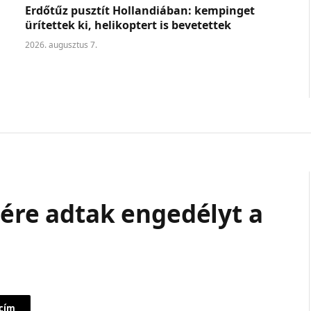
Erdőtűz pusztít Hollandiában: kempinget
ürítettek ki, helikoptert is bevetettek
2026. augusztus 7.
sére adtak engedélyt a
 cím