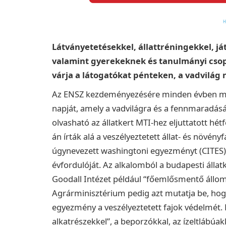
Látványetetésekkel, állattréningekkel, j
valamint gyerekeknek és tanulmányi cso
várja a látogatókat pénteken, a vadvilág 
Az ENSZ kezdeményezésére minden évben márci
napját, amely a vadvilágra és a fennmaradását
olvasható az állatkert MTI-hez eljuttatott hé
án írták alá a veszélyeztetett állat- és növé
úgynevezett washingtoni egyezményt (CITES),
évfordulóját.
Az alkalomból a budapesti állat
Goodall Intézet például “főemlősmentő állom
Agrárminisztérium pedig azt mutatja be, hog
egyezmény a veszélyeztetett fajok védelmét. 
alkatrészekkel”, a beporzókkal, az ízeltlábúak