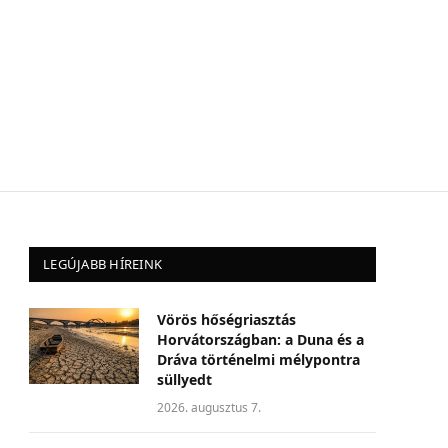
LEGÚJABB HÍREINK
Vörös hőségriasztás
Horvátországban: a Duna és a
Dráva történelmi mélypontra
süllyedt
2026. augusztus 7.