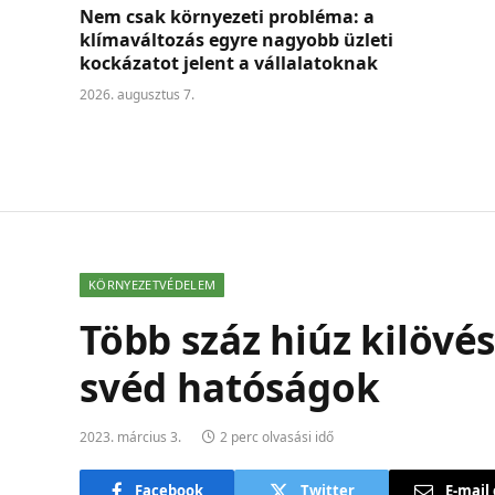
Nem csak környezeti probléma: a
klímaváltozás egyre nagyobb üzleti
kockázatot jelent a vállalatoknak
2026. augusztus 7.
KÖRNYEZETVÉDELEM
Több száz hiúz kilövé
svéd hatóságok
2023. március 3.
2 perc olvasási idő
Facebook
Twitter
E-mail