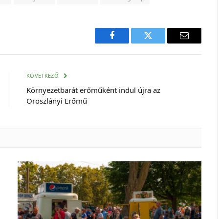
Facebook
Twitter
E-
mail
cím
KÖVETKEZŐ
Környezetbarát erőműként indul újra az
Oroszlányi Erőmű