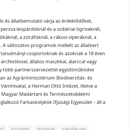
tés és állatbemutató várja az érdeklődőket,
erzsa leopárdoknál és a szibériai tigriseknél,
ókáknál, a zsiráfoknál, a rákosi viperáknál, a
.
A változatos programok mellett az állatkert
n tanulmányi csoportoknak és azoknak a 18 éven
 arcfestéssel, állatos maszkkal, álarccal vagy
ny több partnerszervezettel együttműködve
an az Agrárminisztérium Biodiverzitás- és
ámhivatal, a Herman Ottó Intézet, illetve a
 a Magyar Madártani és Természetvédelmi
glalkozó Farkaskölykök Ifjúsági Egyesület – áll a
ert
környezet
természet
vadvilág nap