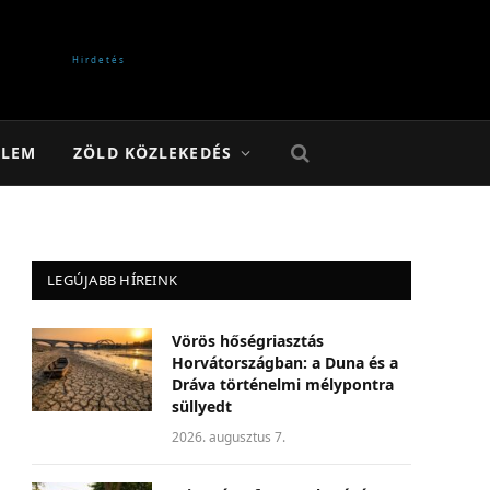
ELEM
ZÖLD KÖZLEKEDÉS
LEGÚJABB HÍREINK
Vörös hőségriasztás
Horvátországban: a Duna és a
Dráva történelmi mélypontra
süllyedt
2026. augusztus 7.