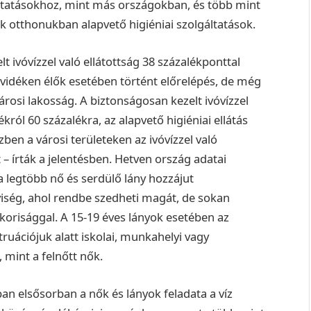
gáltatásokhoz, mint más országokban, és több mint
 otthonukban alapvető higiéniai szolgáltatások.
 ivóvízzel való ellátottság 38 százalékponttal
vidéken élők esetében történt előrelépés, de még
rosi lakosság. A biztonságosan kezelt ivóvízzel
król 60 százalékra, az alapvető higiéniai ellátás
ben a városi területeken az ivóvízzel való
t – írták a jelentésben. Hetven ország adatai
a legtöbb nő és serdülő lány hozzájut
iség, ahol rendbe szedheti magát, de sokan
korisággal. A 15-19 éves lányok esetében az
ruációjuk alatt iskolai, munkahelyi vagy
mint a felnőtt nők.
an elsősorban a nők és lányok feladata a víz