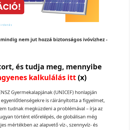
indig nem jut hozzá biztonságos ivóvízhez -
tort, és tudja meg, mennyibe
ngyenes kalkulálás itt
(x)
 ENSZ Gyermekalapjának (UNICEF) honlapján
egyenlőtlenségekre is ráirányította a figyelmet,
nem tudnak megküzdeni a problémával – írja az
 ugyan történt előrelépés, de globálisan még
es mértékben az alapvető víz-, szennyvíz- és