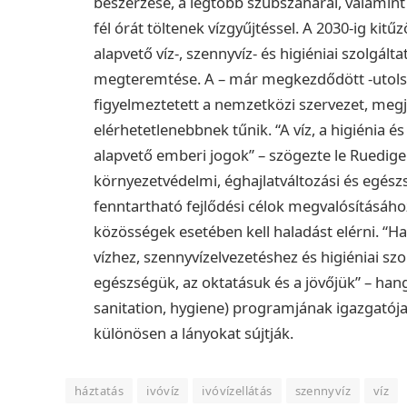
beszerzése, a legtöbb szubszaharai, valamint
fél órát töltenek vízgyűjtéssel. A 2030-ig kitű
alapvető víz-, szennyvíz- és higiéniai szolgá
megteremtése. A – már megkezdődött -utolsó ö
figyelmeztetett a nemzetközi szervezet, megj
elérhetetlenebbnek tűnik. “A víz, a higiénia 
alapvető emberi jogok” – szögezte le Ruedig
környezetvédelmi, éghajlatváltozási és egész
fenntartható fejlődési célok megvalósításáho
közösségek esetében kell haladást elérni. “
vízhez, szennyvízelvezetéshez és higiéniai sz
egészségük, az oktatásuk és a jövőjük” – han
sanitation, hygiene) programjának igazgatója,
különösen a lányokat sújtják.
háztatás
ivóvíz
ivóvízellátás
szennyvíz
víz