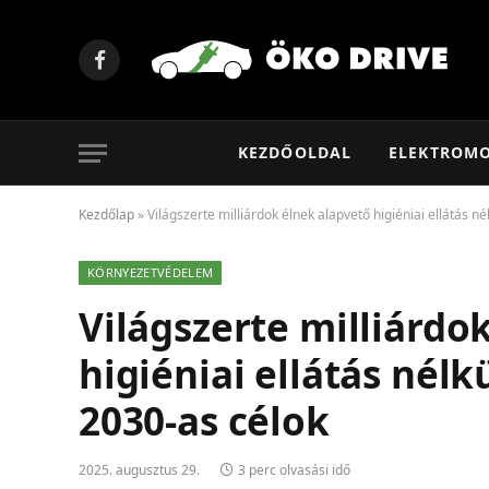
Facebook
KEZDŐOLDAL
ELEKTROM
Kezdőlap
»
Világszerte milliárdok élnek alapvető higiéniai ellátás n
KÖRNYEZETVÉDELEM
Világszerte milliárdo
higiéniai ellátás nélk
2030-as célok
2025. augusztus 29.
3 perc olvasási idő