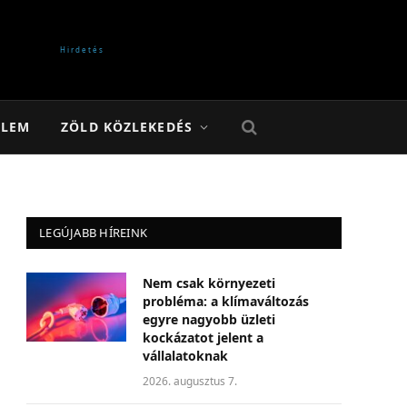
ELEM
ZÖLD KÖZLEKEDÉS
LEGÚJABB HÍREINK
Nem csak környezeti
probléma: a klímaváltozás
egyre nagyobb üzleti
kockázatot jelent a
vállalatoknak
2026. augusztus 7.