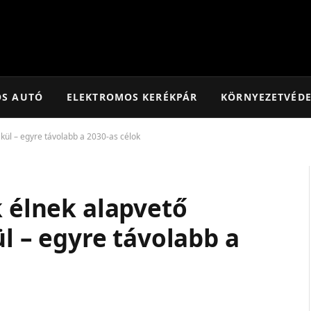
OS AUTÓ
ELEKTROMOS KERÉKPÁR
KÖRNYEZETVÉD
élkül – egyre távolabb a 2030-as célok
k élnek alapvető
ül – egyre távolabb a