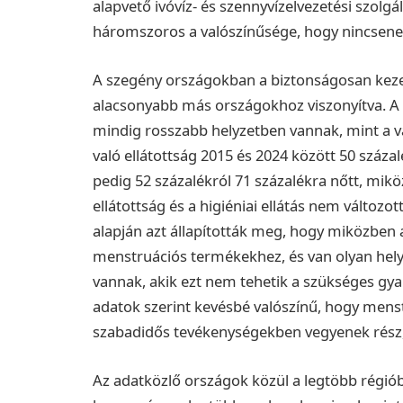
alapvető ivóvíz- és szennyvízelvezetési szol
háromszoros a valószínűsége, hogy nincsenek
A szegény országokban a biztonságosan kezelt
alacsonyabb más országokhoz viszonyítva. A 
mindig rosszabb helyzetben vannak, mint a vá
való ellátottság 2015 és 2024 között 50 százalé
pedig 52 százalékról 71 százalékra nőtt, miköz
ellátottság és a higiéniai ellátás nem változot
alapján azt állapították meg, hogy miközben 
menstruációs termékekhez, és van olyan hely
vannak, akik ezt nem tehetik a szükséges gya
adatok szerint kevésbé valószínű, hogy menst
szabadidős tevékenységekben vegyenek rész, 
Az adatközlő országok közül a legtöbb régiób