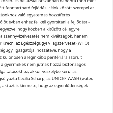
 közép- és dél-ázsiai országban naponta több mint
zött fenntartható fejlődési célok között szerepel az
ltatásokhoz való egyetemes hozzáférés
t évben ehhez fel kell gyorsítani a fejlődést –
egyezve, hogy közben a kitűzött cél egyre
és a szennyvízelvezetés nem kiváltságok, hanem
er Krech, az Egészségügyi Világszervezet (WHO)
ségügyi igazgatója, hozzátéve, hogy a
z különösen a leginkább perifériára szorult
Ha a gyermekek nem jutnak hozzá biztonságos
olgáltatásokhoz, akkor veszélybe kerül az
gsúlyozta Cecilia Scharp, az UNICEF WASH (water,
 aki azt is kiemelte, hogy az egyenlőtlenségek