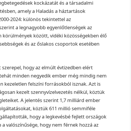
megbetegedések kockázatát és a társadalmi
entésben, amely a Haladás a háztartások
000-2024: különös tekintettel az
szerint a legnagyobb egyenlőtlenségek az
n körülmények között, vidéki közösségekben élő
isebbségek és az őslakos csoportok esetében
 szerepel, hogy az elmúlt évtizedben elért
rd, tehát minden negyedik ember még mindig nem
n kezeletlen felszíni forrásokból isznak. Azt is
ágosan kezelt szennyvízelvezetés nélkül, köztük
eteiket. A jelentés szerint 1,7 milliárd ember
olgáltatásokat, köztük 611 millió semmiféle
állapították, hogy a legkevésbé fejlett országok
b a valószínűsége, hogy nem férnek hozzá az