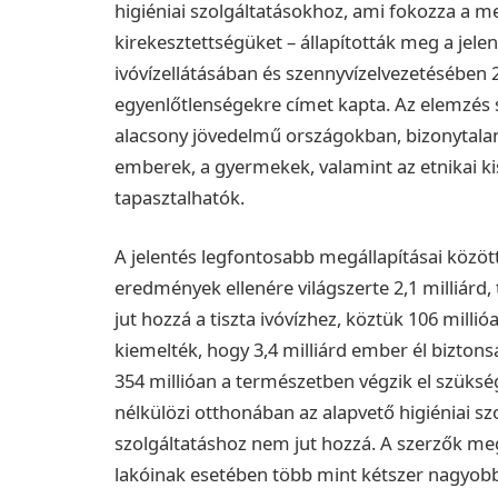
higiéniai szolgáltatásokhoz, ami fokozza a 
kirekesztettségüket – állapították meg a jel
ivóvízellátásában és szennyvízelvezetésében 2
egyenlőtlenségekre címet kapta. Az elemzés 
alacsony jövedelmű országokban, bizonytala
emberek, a gyermekek, valamint az etnikai k
tapasztalhatók.
A jelentés legfontosabb megállapításai között
eredmények ellenére világszerte 2,1 milliá
jut hozzá a tiszta ivóvízhez, köztük 106 millióa
kiemelték, hogy 3,4 milliárd ember él biztons
354 millióan a természetben végzik el szükségl
nélkülözi otthonában az alapvető higiéniai sz
szolgáltatáshoz nem jut hozzá. A szerzők meg
lakóinak esetében több mint kétszer nagyob