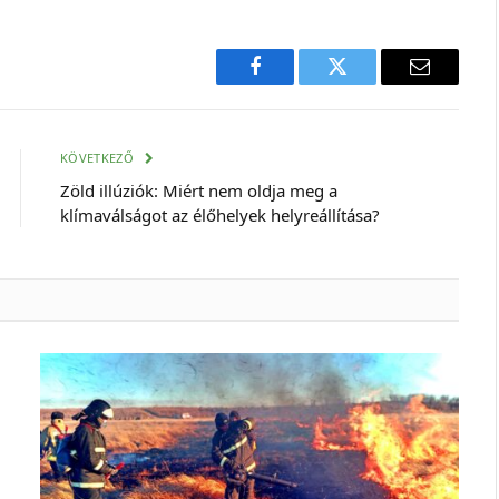
Facebook
Twitter
E-
mail
cím
KÖVETKEZŐ
Zöld illúziók: Miért nem oldja meg a
klímaválságot az élőhelyek helyreállítása?