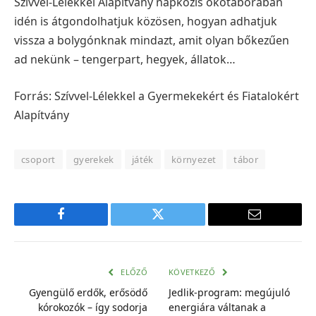
Szívvel-Lélekkel Alapítvány napközis ökotáborában
idén is átgondolhatjuk közösen, hogyan adhatjuk
vissza a bolygónknak mindazt, amit olyan bőkezűen
ad nekünk – tengerpart, hegyek, állatok…
Forrás: Szívvel-Lélekkel a Gyermekekért és Fiatalokért
Alapítvány
csoport
gyerekek
játék
környezet
tábor
Facebook
Twitter
E-
mail
cím
ELŐZŐ
KÖVETKEZŐ
Gyengülő erdők, erősödő
Jedlik-program: megújuló
kórokozók – így sodorja
energiára váltanak a