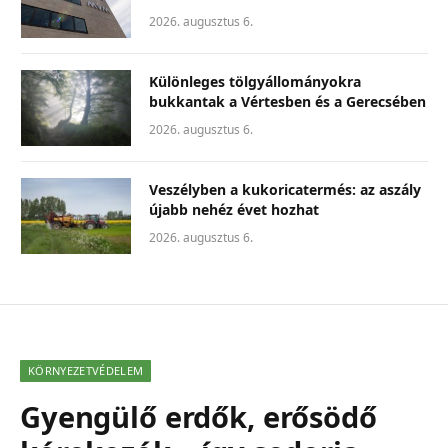
2026. augusztus 6.
Különleges tölgyállományokra
bukkantak a Vértesben és a Gerecsében
2026. augusztus 6.
Veszélyben a kukoricatermés: az aszály
újabb nehéz évet hozhat
2026. augusztus 6.
KÖRNYEZETVÉDELEM
Gyengülő erdők, erősödő