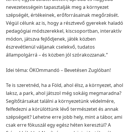
nevezetességein tapasztalják meg a környezet
szépségét, értékeinek, erőforrásainak megőrzését.
Végül célunk az is, hogy a résztvevő gyerekek haladó
pedagógiai módszerekkel, kiscsoportban, interaktív
módon, játszva fejlődjenek, játék közben
észrevétlenül váljanak cselekvő, tudatos
állampolgárrá – és közben jól szórakozzanak.”
Idei téma: ÖKOmmandó – Bevetésen Zuglóban!
Te is szeretnéd, ha a Föld, ahol élsz, a környezet, ahol
laksz, a park, ahol játszol még sokáig megmaradna?
Segítőtársakat találni a környezetünk védelmére,
felfedezni a körülöttünk lévő természetet és annak
szépségeit? Lehetne erre jobb hely, mint a tábor, ami
csak erre fókuszál egy egész héten keresztül? A