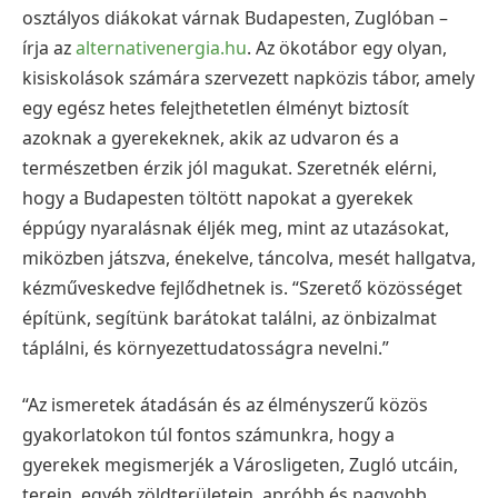
osztályos diákokat várnak Budapesten, Zuglóban –
írja az
alternativenergia.hu
. Az ökotábor egy olyan,
kisiskolások számára szervezett napközis tábor, amely
egy egész hetes felejthetetlen élményt biztosít
azoknak a gyerekeknek, akik az udvaron és a
természetben érzik jól magukat. Szeretnék elérni,
hogy a Budapesten töltött napokat a gyerekek
éppúgy nyaralásnak éljék meg, mint az utazásokat,
miközben játszva, énekelve, táncolva, mesét hallgatva,
kézműveskedve fejlődhetnek is. “Szerető közösséget
építünk, segítünk barátokat találni, az önbizalmat
táplálni, és környezettudatosságra nevelni.”
“Az ismeretek átadásán és az élményszerű közös
gyakorlatokon túl fontos számunkra, hogy a
gyerekek megismerjék a Városligeten, Zugló utcáin,
terein, egyéb zöldterületein, apróbb és nagyobb