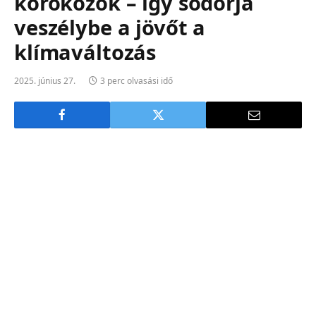
kórokozók – így sodorja
veszélybe a jövőt a
klímaváltozás
2025. június 27.
3 perc olvasási idő