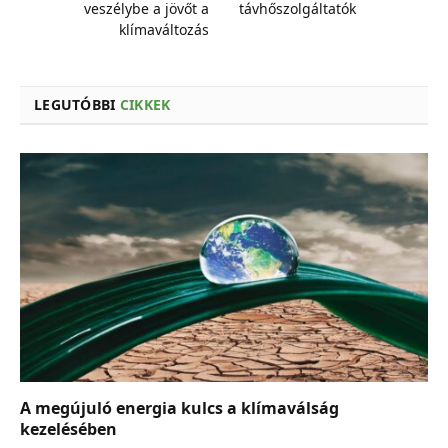
veszélybe a jövőt a
távhőszolgáltatók
klímaváltozás
LEGUTÓBBI
CIKKEK
A megújuló energia kulcs a klímaválság
kezelésében