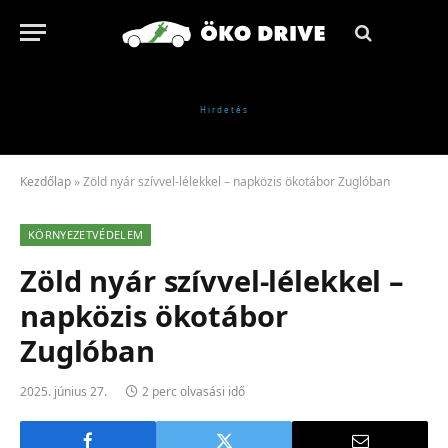
Kezdőlap
»
Zöld nyár szívvel-lélekkel – napközis ökotábor Zuglóban
KÖRNYEZETVÉDELEM
Zöld nyár szívvel-lélekkel –
napközis ökotábor
Zuglóban
2025. június 27.
2 perc olvasási idő