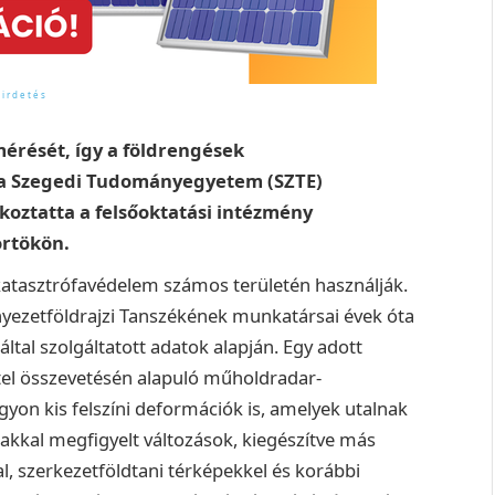
mérését, így a földrengések
k a Szegedi Tudományegyetem (SZTE)
koztatta a felsőoktatási intézmény
örtökön.
atasztrófavédelem számos területén használják.
nyezetföldrajzi Tanszékének munkatársai évek óta
tal szolgáltatott adatok alapján.
Egy adott
étel összevetésén alapuló műholdradar-
gyon kis felszíni deformációk is, amelyek utalnak
dakkal megfigyelt változások, kiegészítve más
l, szerkezetföldtani térképekkel és korábbi