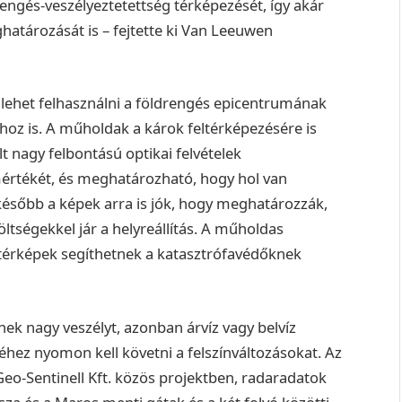
rengés-veszélyeztetettség térképezését, így akár
atározását is – fejtette ki Van Leeuwen
 lehet felhasználni a földrengés epicentrumának
hoz is. A műholdak a károk feltérképezésére is
t nagy felbontású optikai felvételek
mértékét, és meghatározható, hogy hol van
később a képek arra is jók, hogy meghatározzák,
tségekkel jár a helyreállítás. A műholdas
 térképek segíthetnek a katasztrófavédőknek
k nagy veszélyt, azonban árvíz vagy belvíz
éhez nyomon kell követni a felszínváltozásokat. Az
Geo-Sentinell Kft. közös projektben, radaradatok