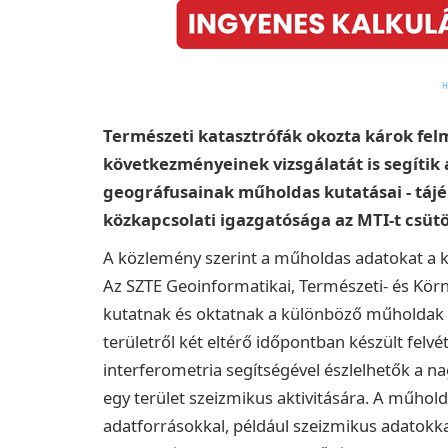
Természeti katasztrófák okozta károk fel
következményeinek vizsgálatát is segíti
geográfusainak műholdas kutatásai - tájé
közkapcsolati igazgatósága az MTI-t csüt
A közlemény szerint a műholdas adatokat a k
Az SZTE Geoinformatikai, Természeti- és Kör
kutatnak és oktatnak a különböző műholdak ál
területről két eltérő időpontban készült felv
interferometria segítségével észlelhetők a na
egy terület szeizmikus aktivitására. A műhol
adatforrásokkal, például szeizmikus adatokka