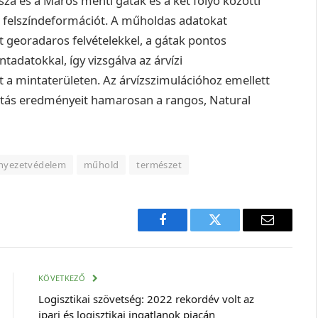
sza és a Maros menti gátak és a két folyó közötti
 felszíndeformációt. A műholdas adatokat
lt georadaros felvételekkel, a gátak pontos
tadatokkal, így vizsgálva az árvízi
át a mintaterületen. Az árvízszimulációhoz emellett
tatás eredményeit hamarosan a rangos, Natural
nyezetvédelem
műhold
természet
Facebook
Twitter
E-
mail
cím
KÖVETKEZŐ
Logisztikai szövetség: 2022 rekordév volt az
ipari és logisztikai ingatlanok piacán