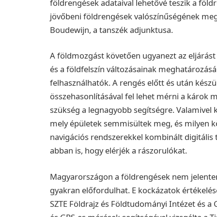
földrengések adataival lehetővé teszik a föld
jövőbeni földrengések valószínűségének megh
Boudewijn, a tanszék adjunktusa.
A földmozgást követően ugyanezt az eljárást
és a földfelszín változásainak meghatározásá
felhasználhatók. A rengés előtt és után készül
összehasonlításával fel lehet mérni a károk 
szükség a legnagyobb segítségre. Valamivel 
mely épületek semmisültek meg, és milyen köl
navigációs rendszerekkel kombinált digitális
abban is, hogy elérjék a rászorulókat.
Magyarországon a földrengések nem jelentene
gyakran előfordulhat. E kockázatok értékelés
SZTE Földrajz és Földtudományi Intézet és a 