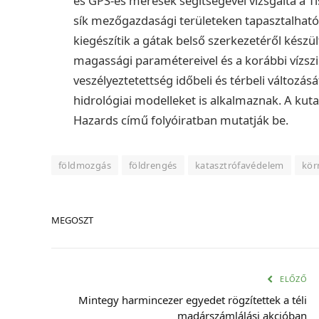
és GPS-es mérések segítségével vizsgálta a Ti
sík mezőgazdasági területeken tapasztalható
kiegészítik a gátak belső szerkezetéről készü
magassági paramétereivel és a korábbi vízszin
veszélyeztetettség időbeli és térbeli változás
hidrológiai modelleket is alkalmaznak. A ku
Hazards című folyóiratban mutatják be.
földmozgás
földrengés
katasztrófavédelem
kör
MEGOSZT
ELŐZŐ
Mintegy harmincezer egyedet rögzítettek a téli
madárszámlálási akcióban