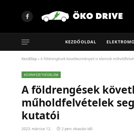
Facebook
KEZDŐOLDAL
ELEKTROM
Kezdőlap
»
A földrengések következményeit is elemzik műholdfelvét
KÖRNYEZETVÉDELEM
A földrengések követ
műholdfelvételek seg
kutatói
2023. március 12.
2 perc olvasási idő