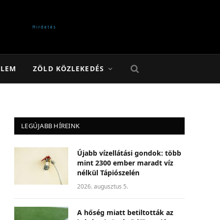
ELEM
ZÖLD KÖZLEKEDÉS
LEGÚJABB HÍREINK
Újabb vízellátási gondok: több
mint 2300 ember maradt víz
nélkül Tápiószelén
2026. augusztus 5.
A hőség miatt betiltották az