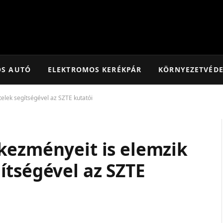
OS AUTÓ
ELEKTROMOS KERÉKPÁR
KÖRNYEZETVÉD
elek segítségével az SZTE kutatói
kezményeit is elemzik
ítségével az SZTE