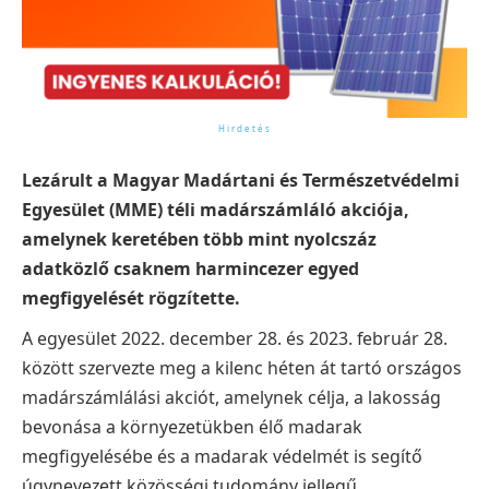
Lezárult a Magyar Madártani és Természetvédelmi
Egyesület (MME) téli madárszámláló akciója,
amelynek keretében több mint nyolcszáz
adatközlő csaknem harmincezer egyed
megfigyelését rögzítette.
A egyesület 2022. december 28. és 2023. február 28.
között szervezte meg a kilenc héten át tartó országos
madárszámlálási akciót, amelynek célja, a lakosság
bevonása a környezetükben élő madarak
megfigyelésébe és a madarak védelmét is segítő
úgynevezett közösségi tudomány jellegű