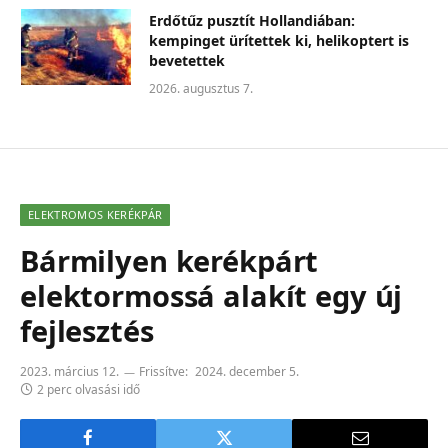
Erdőtűz pusztít Hollandiában:
kempinget ürítettek ki, helikoptert is
bevetettek
2026. augusztus 7.
ELEKTROMOS KERÉKPÁR
Bármilyen kerékpárt
elektormossá alakít egy új
fejlesztés
2023. március 12.
Frissítve:
2024. december 5.
2 perc olvasási idő