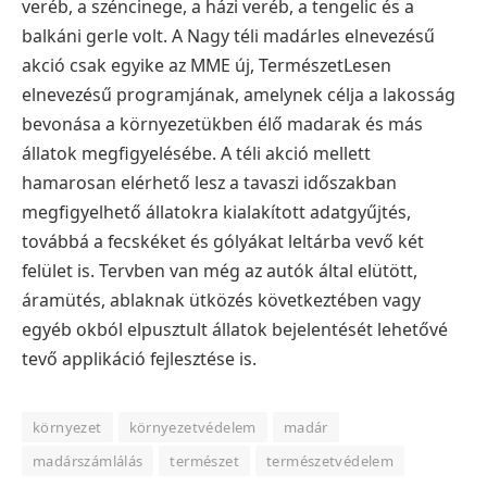
veréb, a széncinege, a házi veréb, a tengelic és a
balkáni gerle volt.
A Nagy téli madárles elnevezésű
akció csak egyike az MME új, TermészetLesen
elnevezésű programjának, amelynek célja a lakosság
bevonása a környezetükben élő madarak és más
állatok megfigyelésébe. A téli akció mellett
hamarosan elérhető lesz a tavaszi időszakban
megfigyelhető állatokra kialakított adatgyűjtés,
továbbá a fecskéket és gólyákat leltárba vevő két
felület is. Tervben van még az autók által elütött,
áramütés, ablaknak ütközés következtében vagy
egyéb okból elpusztult állatok bejelentését lehetővé
tevő applikáció fejlesztése is.
környezet
környezetvédelem
madár
madárszámlálás
természet
természetvédelem