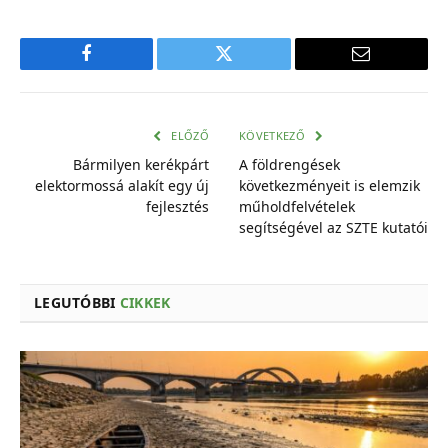
Facebook
Twitter
E-
mail
cím
ELŐZŐ
KÖVETKEZŐ
Bármilyen kerékpárt
A földrengések
elektormossá alakít egy új
következményeit is elemzik
fejlesztés
műholdfelvételek
segítségével az SZTE kutatói
LEGUTÓBBI
CIKKEK