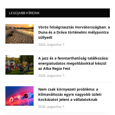
LEGÚJABB HÍREINK
Vörös hőségriasztás Horvátországban: a
Duna és a Dráva történelmi mélypontra
süllyedt
2026. augusztus 7.
A jazz és a fenntarthatóság találkozása:
energiatudatos megoldásokkal készül
az Alba Regia Fest
2026. augusztus 7.
Nem csak környezeti probléma: a
klímaváltozás egyre nagyobb üzleti
kockázatot jelent a vállalatoknak
2026. augusztus 7.