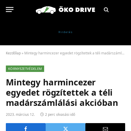
Kezdőlap
»
Mintegy harmincezer egyedet rögzítettek a téli madárszámlálási akcióban
KÖRNYEZETVÉDELEM
Mintegy harmincezer
egyedet rögzítettek a téli
madárszámlálási akcióban
2023. március 12.
2 perc olvasási idő