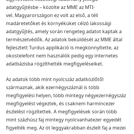
adatgyűjtésbe – közölte az MME az MTI-
vel.
Magyarországon ez volt az első, a téli
madáretetőket és környéküket célzó lakossági
adatgyűjtés, amely során rengeteg adatot kaptak a
természetvédők. Az adatok beküldését az MME által
fejlesztett Turdus applikáció is megkönnyítette, az
okostelefont nem használók pedig egy internetes
adatbázisba rögzíthették megfigyeléseiket.
Az adatok több mint nyolcszáz adatközlőtől
származnak, akik ezernégyszáznál is több
megfigyelési helyen, több mintegy négyezernégyszáz
megfigyelést végeztek, és csaknem harmincezer
észlelést rögzítettek.
A megfigyelések során több
mint százhúsz faj mintegy nyolcvanhatezer egyedét
figyelték meg. Az öt leggyakrabban észlelt faj a mezei