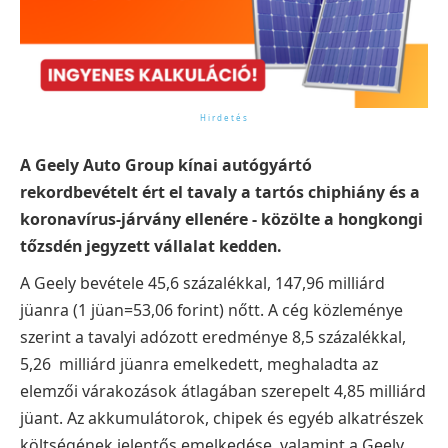
A Geely Auto Group kínai autógyártó
rekordbevételt ért el tavaly a tartós chiphiány és a
koronavírus-járvány ellenére - közölte a hongkongi
tőzsdén jegyzett vállalat kedden.
A Geely bevétele 45,6 százalékkal, 147,96 milliárd
jüanra (1 jüan=53,06 forint) nőtt. A cég közleménye
szerint a tavalyi adózott eredménye 8,5 százalékkal,
5,26 milliárd jüanra emelkedett, meghaladta az
elemzői várakozások átlagában szerepelt 4,85 milliárd
jüant.
Az akkumulátorok, chipek és egyéb alkatrészek
költségének jelentős emelkedése, valamint a Geely