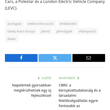
Cars, a Polestar és a London Electric Vehicle Company
(LEVC).
autógyár
elektromos autó
értékesítés
Geely Auto Group
jármű
járműgyár
villanyautó
Zeekr
Facebook
Twitter
E-
mail
cím
ELŐZŐ
KÖVETKEZŐ
Napelemek gyorsabban
CBRE: a
megtérülhetnek egy új
környezettudatosság és a
fejlesztéssel
társadalmi
felelősségvállalás egyre
fontosabb az