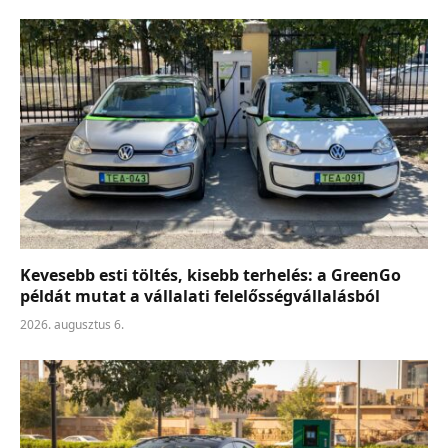
Kevesebb esti töltés, kisebb terhelés: a GreenGo
példát mutat a vállalati felelősségvállalásból
2026. augusztus 6.