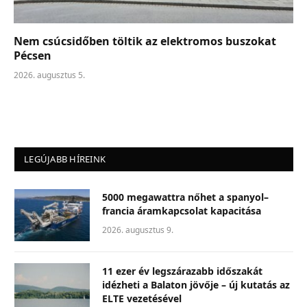
Nem csúcsidőben töltik az elektromos buszokat
Pécsen
2026. augusztus 5.
LEGÚJABB HÍREINK
5000 megawattra nőhet a spanyol–
francia áramkapcsolat kapacitása
2026. augusztus 9.
11 ezer év legszárazabb időszakát
idézheti a Balaton jövője – új kutatás az
ELTE vezetésével