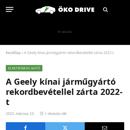
Kezdőlap
»
A Geely kínai járműgyártó rekordbevétellel zárta 2022-t
ELEKTROMOS AUTÓ
A Geely kínai járműgyártó
rekordbevétellel zárta 2022-
t
2023. március 23.
1 olvasási idő