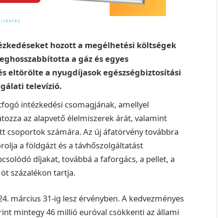
ézkedéseket hozott a megélhetési költségek
eghosszabbította a gáz és egyes
 eltörölte a nyugdíjasok egészségbiztosítási
gálati televízió.
tfogó intézkedési csomagjának, amellyel
átozza az alapvető élelmiszerek árát, valamint
ett csoportok számára.
Az új áfatörvény továbbra
rolja a földgázt és a távhőszolgáltatást
solódó díjakat, továbbá a faforgács, a pellet, a
 öt százalékon tartja.
024. március 31-ig lesz érvényben.
A kedvezményes
int mintegy 46 millió euróval csökkenti az állami