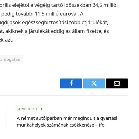
rilis elejétől a végéig tartó időszakban 34,5 millió
 pedig további 11,5 millió euróval.
A
gdíjasok egészségbiztosítási többletjárulékát,
, akiknek a járulékát eddig az állam fizette, és
k azt.
támogatás
Facebook
Twitter
E-
mail
cím
KÖVETKEZŐ
A német autóiparban már megindult a gyártási
munkahelyek számának csökkenése – ifo