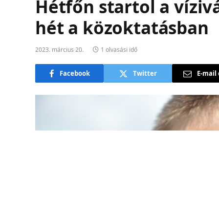
Hétfőn startol a vízi
hét a közoktatásban
2023. március 20.
1 olvasási idő
Facebook
Twitter
E-mail