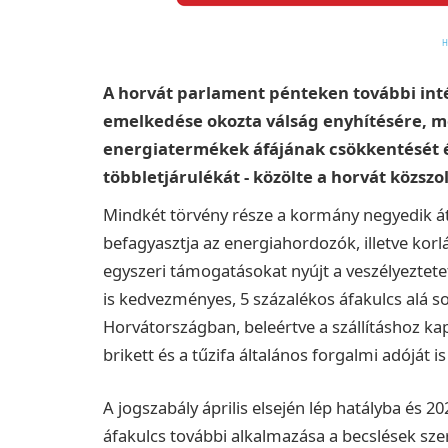
A horvát parlament pénteken további int
emelkedése okozta válság enyhítésére, m
energiatermékek áfájának csökkentését és
többletjárulékát - közölte a horvát közszol
Mindkét törvény része a kormány negyedik á
befagyasztja az energiahordozók, illetve korl
egyszeri támogatásokat nyújt a veszélyeztet
is kedvezményes, 5 százalékos áfakulcs alá so
Horvátországban, beleértve a szállításhoz kapc
brikett és a tűzifa általános forgalmi adóját is
A jogszabály április elsején lép hatályba és 2
áfakulcs további alkalmazása a becslések szer