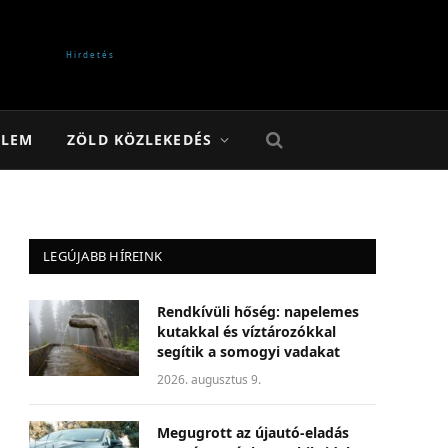
ELEM
ZÖLD KÖZLEKEDÉS
LEGÚJABB HÍREINK
Rendkívüli hőség: napelemes
kutakkal és víztározókkal
segítik a somogyi vadakat
2026. augusztus 9.
Megugrott az újautó-eladás