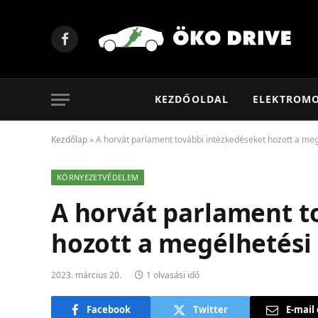
Facebook
KEZDŐOLDAL
ELEKTROM
Kezdőlap
»
A horvát parlament további intézkedéseket hozott a meg
KÖRNYEZETVÉDELEM
A horvát parlament t
hozott a megélhetési
2023. március 20.
1 olvasási idő
Facebook
Twitter
E-mail