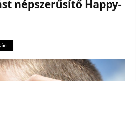
vást népszerűsítő Happy-
 cím