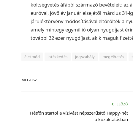
költségvetés áfából származó bevételeit: az áp
euróval, jövő év január elsejétől március 31-ig
járuléktörvény módosításával eltörölték a nyu
amely mintegy egymillió olyan nyugdíjast érint
további 32 ezer nyugdíjast, akik maguk fizetté
életmód
intézkedés
jogszabály
megélhetés
MEGOSZT
ELŐZŐ
Hétfőn startol a vízivást népszerűsítő Happy-hét
a közoktatásban