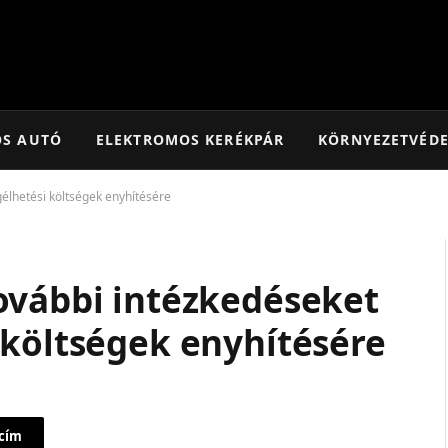
OS AUTÓ
ELEKTROMOS KERÉKPÁR
KÖRNYEZETVÉD
élhetési költségek enyhítésére
ovábbi intézkedéseket
 költségek enyhítésére
 cím