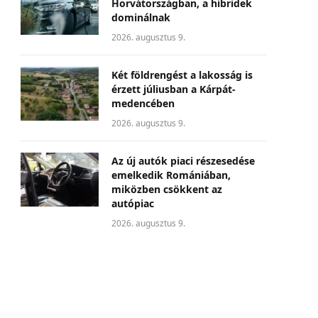
Horvátországban, a hibridek
dominálnak
2026. augusztus 9.
Két földrengést a lakosság is
érzett júliusban a Kárpát-
medencében
2026. augusztus 9.
Az új autók piaci részesedése
emelkedik Romániában,
miközben csökkent az
autópiac
2026. augusztus 9.