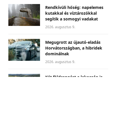
Rendkívüli hőség: napelemes
kutakkal és víztározókkal
segítik a somogyi vadakat
2026. augusztus 9.
Megugrott az újautó-eladás
Horvátországban, a hibridek
dominálnak
2026. augusztus 9.
Két földrengést a lakosság is
érzett júliusban a Kárpát-
medencében
2026. augusztus 9.
Az új autók piaci részesedése
emelkedik Romániában,
miközben csökkent az