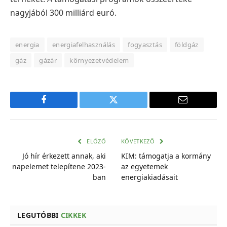
nagyjából 300 milliárd euró.
energia
energiafelhasználás
fogyasztás
földgáz
gáz
gázár
környezetvédelem
Facebook
Twitter
E-
mail
cím
ELŐZŐ
KÖVETKEZŐ
Jó hír érkezett annak, aki
KIM: támogatja a kormány
napelemet telepítene 2023-
az egyetemek
ban
energiakiadásait
LEGUTÓBBI
CIKKEK