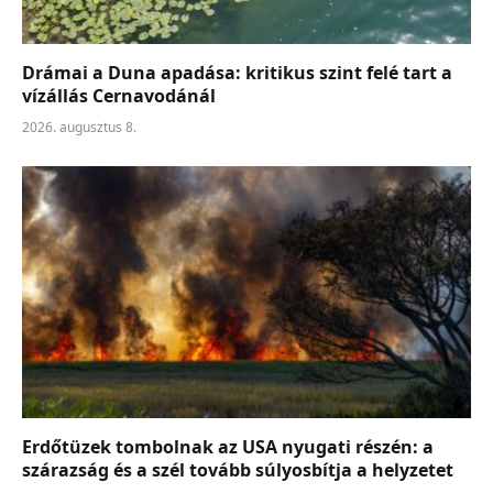
Drámai a Duna apadása: kritikus szint felé tart a
vízállás Cernavodánál
2026. augusztus 8.
Erdőtüzek tombolnak az USA nyugati részén: a
szárazság és a szél tovább súlyosbítja a helyzetet