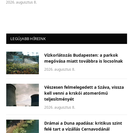
2026. augusztus 8.
LEGÚJABB HÍREINK
Vízkorlátozás Budapesten: a parkok
megóvása miatt továbbra is locsolnak
2026. augusztus 8.
Vészesen felmelegedett a Száva, vissza
kell venni a krskói atomerőmű
teljesítményét
2026. augusztus 8.
Drámai a Duna apadása: kritikus szint
felé tart a vízállás Cernavodánál