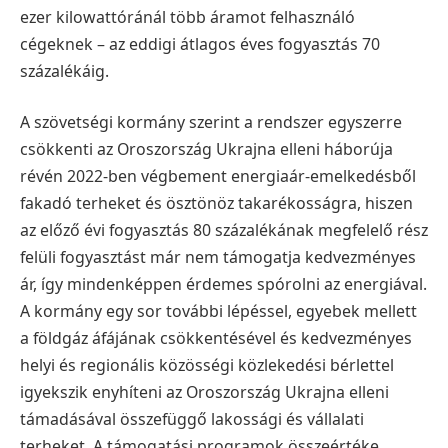
ezer kilowattóránál több áramot felhasználó
cégeknek – az eddigi átlagos éves fogyasztás 70
százalékáig.
A szövetségi kormány szerint a rendszer egyszerre
csökkenti az Oroszország Ukrajna elleni háborúja
révén 2022-ben végbement energiaár-emelkedésből
fakadó terheket és ösztönöz takarékosságra, hiszen
az előző évi fogyasztás 80 százalékának megfelelő rész
felüli fogyasztást már nem támogatja kedvezményes
ár, így mindenképpen érdemes spórolni az energiával.
A kormány egy sor további lépéssel, egyebek mellett
a földgáz áfájának csökkentésével és kedvezményes
helyi és regionális közösségi közlekedési bérlettel
igyekszik enyhíteni az Oroszország Ukrajna elleni
támadásával összefüggő lakossági és vállalati
terheket. A támogatási programok összeértéke