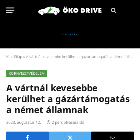
Kezdőlap
»
A vártnál kevesebbe kerülhet a gázártámogatás a német államnak
KÖRNYEZETVÉDELEM
A vártnál kevesebbe
kerülhet a gázártámogatás
a német államnak
2023. augusztus 12.
2 perc olvasási idő