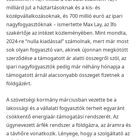
milliárd jut a háztartásoknak és a kis- és
középvállalkozásoknak, és 700 millió euró az ipari
nagyfogyasztóknak – ismertette Max Lay, az Ifo
szakértője az intézet közleményében. Mint mondta,
2024-re “nulla kiadással” számolnak, mert már most
sok olyan fogyasztó van, akinek újonnan megkötött
szerződése a támogatott ár alatti összegről szól, az
ipari nagyfogyasztók pedig már néhány hónapja a
támogatott árnál alacsonyabb összeget fizetnek a
földgázért.
A szövetségi kormány márciusban vezette be a
lakossági és a vállalati fogyasztók terheit egyaránt
csökkentő energiaár-támogatási rendszerét. Az
úgynevezett árfék rendszer a földgázra, az áramra és
a távhőre vonatkozik. Lényege, hogy a szolgáltató az