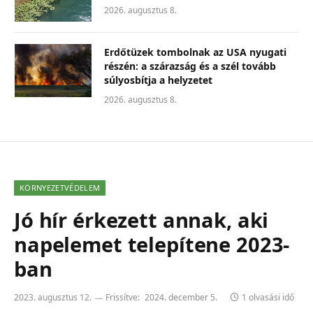
2026. augusztus 8.
Erdőtüzek tombolnak az USA nyugati
részén: a szárazság és a szél tovább
súlyosbítja a helyzetet
2026. augusztus 8.
KÖRNYEZETVÉDELEM
Jó hír érkezett annak, aki
napelemet telepítene 2023-
ban
2023. augusztus 12.
Frissítve:
2024. december 5.
1 olvasási idő