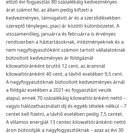
előző évi fogyasztás 80 százalékáig kedvezményes
árat számol fel, az állam pedig kifizeti a
kedvezményes, támogatott ár és a szerződésekben
szereplő tényleges, piaci ár közötti különbözetet.
A
visszamenőleg, januárra és februárra is érvényes
rendszerben a háztartásoknak, intézményeknek és a
nem nagyfogyasztóként számon tartott vállalatoknak
biztosított kedvezményes ár földgáznál
kilowattóránként bruttó 12 cent, az áramnál
kilowattóránként 40 cent, a távhő esetében 9,5 cent.
A nagyfogyasztóknak biztosított kedvezményes árnál
a földgáz esetében a 2021-es fogyasztást veszik
alapul, ennek 70 százalékáig kilowattóránként nettó –
vagyis hálózathasználati díj és egyéb tételek nélkül – 7
centet kell fizetni, a távhő esetében pedig 7,5 centet.
A villamos energiát 13 centes kilowattóránkénti nettó
áron biztosítják a nagyfogyasztóknak – azaz az évi 30