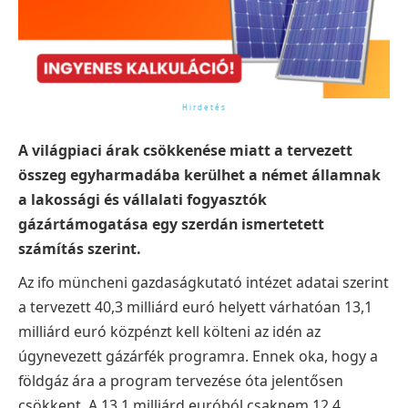
A világpiaci árak csökkenése miatt a tervezett
összeg egyharmadába kerülhet a német államnak
a lakossági és vállalati fogyasztók
gázártámogatása egy szerdán ismertetett
számítás szerint.
Az ifo müncheni gazdaságkutató intézet adatai szerint
a tervezett 40,3 milliárd euró helyett várhatóan 13,1
milliárd euró közpénzt kell költeni az idén az
úgynevezett gázárfék programra. Ennek oka, hogy a
földgáz ára a program tervezése óta jelentősen
csökkent. A 13,1 milliárd euróból csaknem 12,4