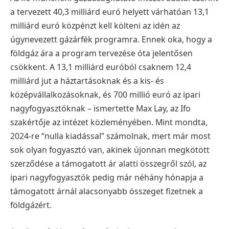
a tervezett 40,3 milliárd euró helyett várhatóan 13,1
milliárd euró közpénzt kell költeni az idén az
úgynevezett gázárfék programra. Ennek oka, hogy a
földgáz ára a program tervezése óta jelentősen
csökkent. A 13,1 milliárd euróból csaknem 12,4
milliárd jut a háztartásoknak és a kis- és
középvállalkozásoknak, és 700 millió euró az ipari
nagyfogyasztóknak – ismertette Max Lay, az Ifo
szakértője az intézet közleményében. Mint mondta,
2024-re “nulla kiadással” számolnak, mert már most
sok olyan fogyasztó van, akinek újonnan megkötött
szerződése a támogatott ár alatti összegről szól, az
ipari nagyfogyasztók pedig már néhány hónapja a
támogatott árnál alacsonyabb összeget fizetnek a
földgázért.