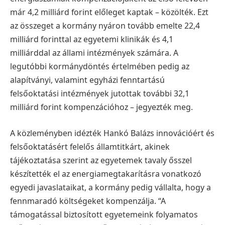
már 4,2 milliárd forint előleget kaptak – közölték. Ezt
az összeget a kormány nyáron tovább emelte 22,4
milliárd forinttal az egyetemi klinikák és 4,1
milliárddal az állami intézmények számára. A
legutóbbi kormánydöntés értelmében pedig az
alapítványi, valamint egyházi fenntartású
felsőoktatási intézmények jutottak további 32,1
milliárd forint kompenzációhoz – jegyezték meg.
A közleményben idézték Hankó Balázs innovációért és
felsőoktatásért felelős államtitkárt, akinek
tájékoztatása szerint az egyetemek tavaly ősszel
készítették el az energiamegtakarításra vonatkozó
egyedi javaslataikat, a kormány pedig vállalta, hogy a
fennmaradó költségeket kompenzálja.
“A
támogatással biztosított egyetemeink folyamatos