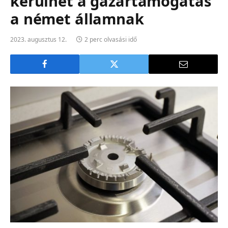
kerülhet a gázártámogatás
a német államnak
2023. augusztus 12.
2 perc olvasási idő