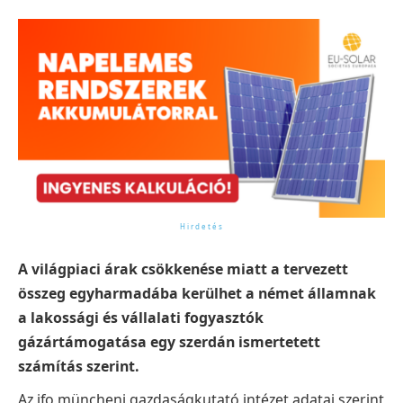
A világpiaci árak csökkenése miatt a tervezett
összeg egyharmadába kerülhet a német államnak
a lakossági és vállalati fogyasztók
gázártámogatása egy szerdán ismertetett
számítás szerint.
Az ifo müncheni gazdaságkutató intézet adatai szerint