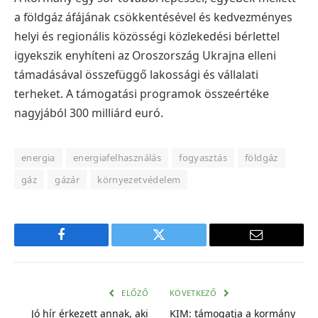
a földgáz áfájának csökkentésével és kedvezményes
helyi és regionális közösségi közlekedési bérlettel
igyekszik enyhíteni az Oroszország Ukrajna elleni
támadásával összefüggő lakossági és vállalati
terheket. A támogatási programok összeértéke
nagyjából 300 milliárd euró.
energia
energiafelhasználás
fogyasztás
földgáz
gáz
gázár
környezetvédelem
Facebook
Twitter
E-
mail
cím
ELŐZŐ
KÖVETKEZŐ
Jó hír érkezett annak, aki
KIM: támogatja a kormány