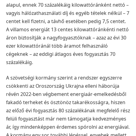
alapul, ennek 70 százalékáig kilowattóránként nettó –
vagyis hálózathasználati díj és egyéb tételek nélkül – 7
centet kell fizetni, a távhő esetében pedig 7,5 centet.
A villamos energiát 13 centes kilowattóránkénti nettó
áron biztosítják a nagyfogyasztóknak – azaz az évi 30
ezer kilowattóránál több áramot felhasználó
cégeknek – az eddigi átlagos éves fogyasztás 70
százalékáig.
A szövetségi kormány szerint a rendszer egyszerre
csökkenti az Oroszország Ukrajna elleni háborúja
révén 2022-ben végbement energiaár-emelkedésből
fakadó terheket és ösztönöz takarékosságra, hiszen
az előző évi fogyasztás 80 százalékának megfelelő rész
felüli fogyasztást már nem támogatja kedvezményes
ár, így mindenképpen érdemes spórolni az energiával.
A kormány egy sor további lépéssel, egyebek mellett