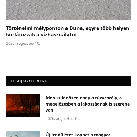
Történelmi mélyponton a Duna, egyre több helyen
korlátozzák a vízhasználatot
2026. augusztus 10.
LEGÚJABB HÍREINK
Idén különösen nagy a tűzveszély, a
megelőzésben a lakosságnak is szerepe
van
2026. augusztus 10.
Új lendületet kaphat a magyar