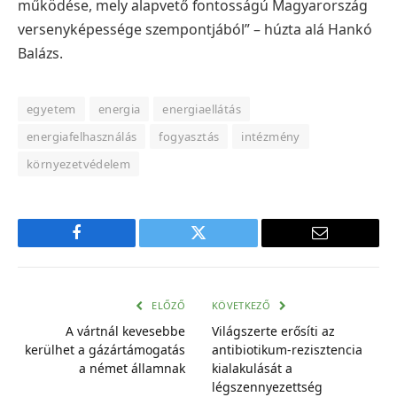
működése, mely alapvető fontosságú Magyarország
versenyképessége szempontjából” – húzta alá Hankó
Balázs.
egyetem
energia
energiaellátás
energiafelhasználás
fogyasztás
intézmény
környezetvédelem
Facebook
Twitter
E-
mail
cím
ELŐZŐ
KÖVETKEZŐ
A vártnál kevesebbe
Világszerte erősíti az
kerülhet a gázártámogatás
antibiotikum-rezisztencia
a német államnak
kialakulását a
légszennyezettség