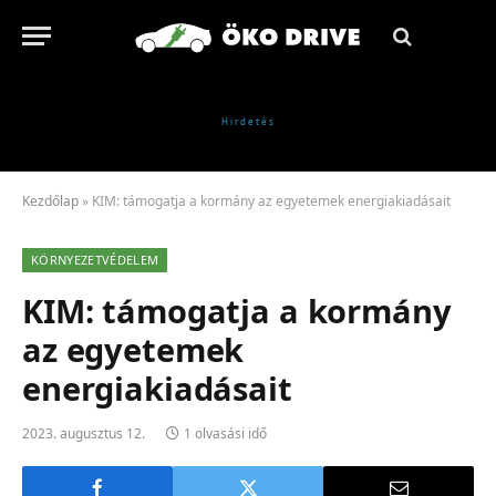
Kezdőlap
»
KIM: támogatja a kormány az egyetemek energiakiadásait
KÖRNYEZETVÉDELEM
KIM: támogatja a kormány
az egyetemek
energiakiadásait
2023. augusztus 12.
1 olvasási idő