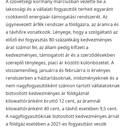
A szövetségi kormány márciusban vezette be a
lakossági és a vállalati fogyasztók terheit egyaránt
csökkentő energiaár-támogatási rendszerét. Az
úgynevezett árfék rendszer a földgázra, az áramra és
a távhőre vonatkozik. Lényege, hogy a szolgáltató az
előző évi fogyasztás 80 százalékáig kedvezményes
árat számol fel, az állam pedig kifizeti a
kedvezményes, támogatott ár és a szerződésekben
szereplő tényleges, piaci ár közötti különbözetet.
A
visszamenőleg, januárra és februárra is érvényes
rendszerben a háztartásoknak, intézményeknek és a
nem nagyfogyasztóként számon tartott vállalatoknak
biztosított kedvezményes ár földgáznál
kilowattóránként bruttó 12 cent, az áramnál
kilowattóránként 40 cent, a távhő esetében 9,5 cent.
A nagyfogyasztóknak biztosított kedvezményes árnál
a földgáz esetében a 2021-es fogyasztást veszik