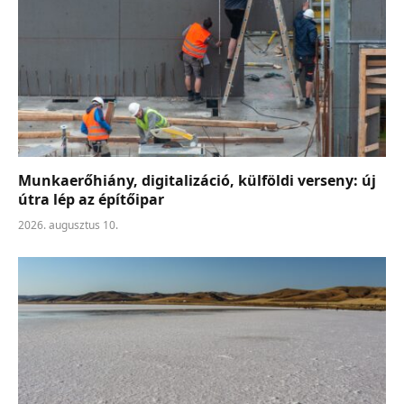
Munkaerőhiány, digitalizáció, külföldi verseny: új
útra lép az építőipar
2026. augusztus 10.