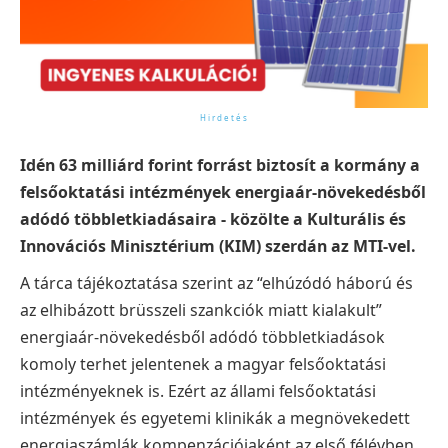
Idén 63 milliárd forint forrást biztosít a kormány a
felsőoktatási intézmények energiaár-növekedésből
adódó többletkiadásaira - közölte a Kulturális és
Innovációs Minisztérium (KIM) szerdán az MTI-vel.
A tárca tájékoztatása szerint az “elhúzódó háború és
az elhibázott brüsszeli szankciók miatt kialakult”
energiaár-növekedésből adódó többletkiadások
komoly terhet jelentenek a magyar felsőoktatási
intézményeknek is. Ezért az állami felsőoktatási
intézmények és egyetemi klinikák a megnövekedett
energiaszámlák kompenzációjaként az első félévben