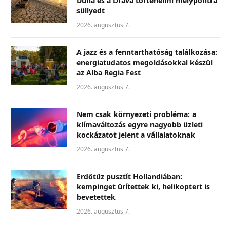
Duna és a Dráva történelmi mélypontra
süllyedt
2026. augusztus 7.
A jazz és a fenntarthatóság találkozása:
energiatudatos megoldásokkal készül
az Alba Regia Fest
2026. augusztus 7.
Nem csak környezeti probléma: a
klímaváltozás egyre nagyobb üzleti
kockázatot jelent a vállalatoknak
2026. augusztus 7.
Erdőtűz pusztít Hollandiában:
kempinget ürítettek ki, helikoptert is
bevetettek
2026. augusztus 7.