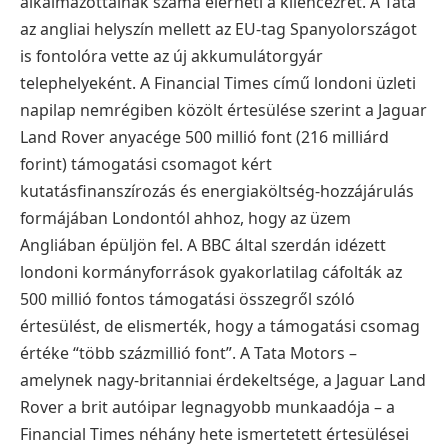
alkalmazottainak száma elérheti a kilencezret. A Tata
az angliai helyszín mellett az EU-tag Spanyolországot
is fontolóra vette az új akkumulátorgyár
telephelyeként. A Financial Times című londoni üzleti
napilap nemrégiben közölt értesülése szerint a Jaguar
Land Rover anyacége 500 millió font (216 milliárd
forint) támogatási csomagot kért
kutatásfinanszírozás és energiaköltség-hozzájárulás
formájában Londontól ahhoz, hogy az üzem
Angliában épüljön fel. A BBC által szerdán idézett
londoni kormányforrások gyakorlatilag cáfolták az
500 millió fontos támogatási összegről szóló
értesülést, de elismerték, hogy a támogatási csomag
értéke “több százmillió font”. A Tata Motors –
amelynek nagy-britanniai érdekeltsége, a Jaguar Land
Rover a brit autóipar legnagyobb munkaadója – a
Financial Times néhány hete ismertetett értesülései