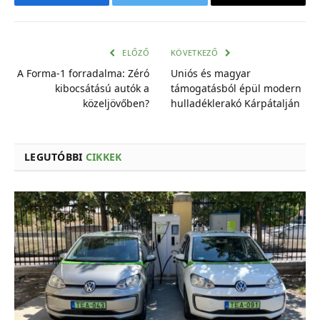
Facebook
Twitter
E-
mail
cím
ELŐZŐ
KÖVETKEZŐ
A Forma-1 forradalma: Zéró
Uniós és magyar
kibocsátású autók a
támogatásból épül modern
közeljövőben?
hulladéklerakó Kárpátalján
LEGUTÓBBI
CIKKEK