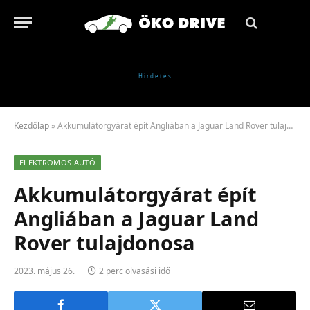
Kezdőlap
»
Akkumulátorgyárat épít Angliában a Jaguar Land Rover tulajdonosa
ELEKTROMOS AUTÓ
Akkumulátorgyárat épít
Angliában a Jaguar Land
Rover tulajdonosa
2023. május 26.
2 perc olvasási idő