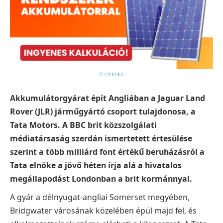
Akkumulátorgyárat épít Angliában a Jaguar Land
Rover (JLR) járműgyártó csoport tulajdonosa, a
Tata Motors. A BBC brit közszolgálati
médiatársaság szerdán ismertetett értesülése
szerint a több milliárd font értékű beruházásról a
Tata elnöke a jövő héten írja alá a hivatalos
megállapodást Londonban a brit kormánnyal.
A gyár a délnyugat-angliai Somerset megyében,
Bridgwater városának közelében épül majd fel, és