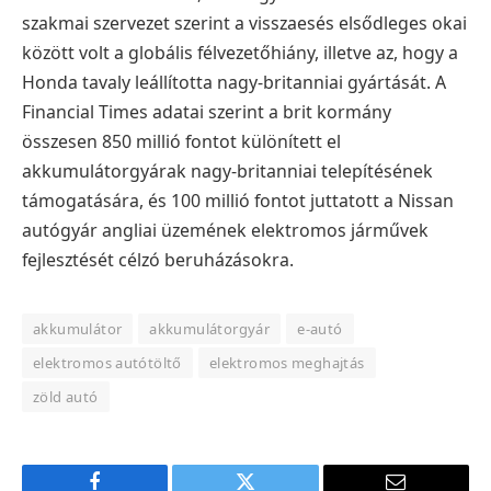
szakmai szervezet szerint a visszaesés elsődleges okai
között volt a globális félvezetőhiány, illetve az, hogy a
Honda tavaly leállította nagy-britanniai gyártását.
A
Financial Times adatai szerint a brit kormány
összesen 850 millió fontot különített el
akkumulátorgyárak nagy-britanniai telepítésének
támogatására, és 100 millió fontot juttatott a Nissan
autógyár angliai üzemének elektromos járművek
fejlesztését célzó beruházásokra.
akkumulátor
akkumulátorgyár
e-autó
elektromos autótöltő
elektromos meghajtás
zöld autó