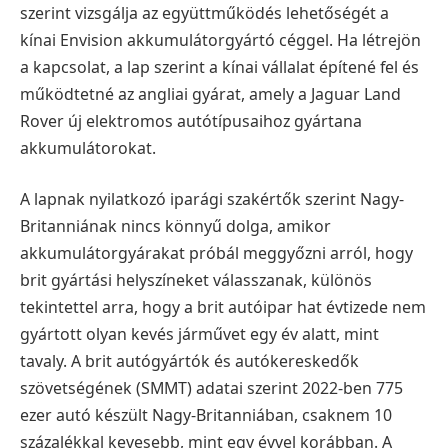
szerint vizsgálja az együttműködés lehetőségét a
kínai Envision akkumulátorgyártó céggel. Ha létrejön
a kapcsolat, a lap szerint a kínai vállalat építené fel és
működtetné az angliai gyárat, amely a Jaguar Land
Rover új elektromos autótípusaihoz gyártana
akkumulátorokat.
A lapnak nyilatkozó iparági szakértők szerint Nagy-
Britanniának nincs könnyű dolga, amikor
akkumulátorgyárakat próbál meggyőzni arról, hogy
brit gyártási helyszíneket válasszanak, különös
tekintettel arra, hogy a brit autóipar hat évtizede nem
gyártott olyan kevés járművet egy év alatt, mint
tavaly.
A brit autógyártók és autókereskedők
szövetségének (SMMT) adatai szerint 2022-ben 775
ezer autó készült Nagy-Britanniában, csaknem 10
százalékkal kevesebb, mint egy évvel korábban.
A