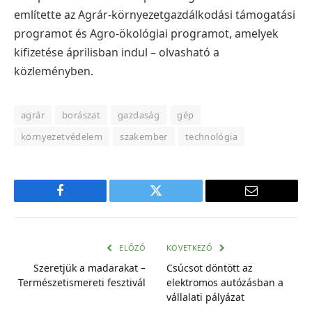
említette az Agrár-környezetgazdálkodási támogatási
programot és Agro-ökológiai programot, amelyek
kifizetése áprilisban indul – olvasható a
közleményben.
agrár
borászat
gazdaság
gép
környezetvédelem
szakember
technológia
Facebook
Twitter
E-
mail
cím
ELŐZŐ
KÖVETKEZŐ
Szeretjük a madarakat –
Csúcsot döntött az
Természetismereti fesztivál
elektromos autózásban a
vállalati pályázat