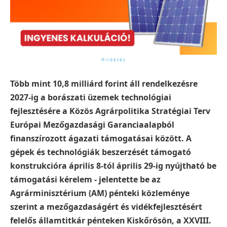
Több mint 10,8 milliárd forint áll rendelkezésre
2027-ig a borászati üzemek technológiai
fejlesztésére a Közös Agrárpolitika Stratégiai Terv
Európai Mezőgazdasági Garanciaalapból
finanszírozott ágazati támogatásai között. A
gépek és technológiák beszerzését támogató
konstrukcióra április 8-tól április 29-ig nyújtható be
támogatási kérelem - jelentette be az
Agrárminisztérium (AM) pénteki közleménye
szerint a mezőgazdaságért és vidékfejlesztésért
felelős államtitkár pénteken Kiskőrösön, a XXVIII.