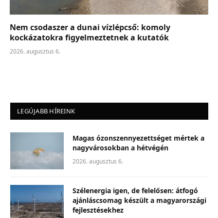
Nem csodaszer a dunai vízlépcső: komoly
kockázatokra figyelmeztetnek a kutatók
2026. augusztus 6.
LEGÚJABB HÍREINK
Magas ózonszennyezettséget mértek a
nagyvárosokban a hétvégén
2026. augusztus 6.
Szélenergia igen, de felelősen: átfogó
ajánláscsomag készült a magyarországi
fejlesztésekhez