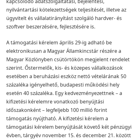
kapcsolódó adatszolgáltatási, bejelentési,
nyilvántartási kötelezettségek teljesítését, illetve az
ügyvitelt és vállalatirányítást szolgáló hardver- és
szoftver beszerzésére, fejlesztésére is.
A támogatási kérelem április 29-ig adható be
elektronikusan a Magyar Államkincstár részére a
Magyar Közlönyben csütörtökön megjelent rendelet
szerint. Őstermelők, kis- és közepes vállalkozások
esetében a beruházási eszköz nettó vételárának 50
százaléka igényelhető, budapesti működési hely
esetén 40 százaléka. Egy kedvezményezettnek – a
kifizetési kérelemre vonatkozó benyújtási
időszakonként – legfeljebb 100 millió forint
támogatás nyújtható. A kifizetési kérelem a
támogatási kérelem benyújtását követő két pénzügyi
évben, tárgyév november 15. és december 21. között