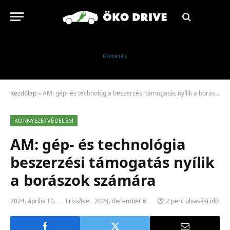
Kezdőlap
»
AM: gép- és technológia beszerzési támogatás nyílik a borászok számára
KÖRNYEZETVÉDELEM
AM: gép- és technológia
beszerzési támogatás nyílik
a borászok számára
2024. április 10.
Frissítve:
2024. december 6.
2 perc olvasási idő