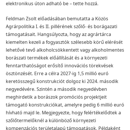
elektronikus úton adható be – tette hozzá.
Feldman Zsolt előadásában bemutatta a Közös
Agrárpolitika I. és II. pillérének szőlő- és borágazati
támogatásait. Hangsúlyozta, hogy az agrártárca
kiemelten kezeli a fogyasztók szélesebb körű elérését
lehetővé tevő alkoholcsökkentett vagy alkoholmentes
borászati termékek előállítását és a környezeti
fenntarthatóságot erősítő innovációs törekvések
ösztönzését. Erre a célra 2027-ig 1,5 millió euró
keretösszegű konstrukciót dolgoz ki 2024. második
negyedévére. Szintén a második negyedévben
meghirdetik a borászok promóciós projektjeit
támogató konstrukciókat, amelyre pedig 6 millió euró
hívható majd le.
Megjegyezte, hogy felértékelődtek a
szőlőtermelőknél a különböző környezeti
kompenzációs területalapú támogatások. Példaként