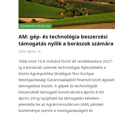
KÖRNYEZETVÉDELEM
AM: gép- és technológia beszerzési
támogatás nyílik a borászok számára
2024. április 10.
Több mint 10,8 milliárd forint áll rendelkezésre 2027-
ig a borászati üzemek technológiai fejlesztésére a
Közös Agrárpolitika Stratégiai Terv Európai
Mezőgazdasági Garanciaalapból finanszírozott ágazati
támogatásai között. A gépek és technológiák
beszerzését támogató konstrukcióra április 8-tól
április 29-ig nyújtható be támogatási kérelem –
jelentette be az Agrárminisztérium (AM) pénteki
közleménye szerint a mezőgazdaságért és