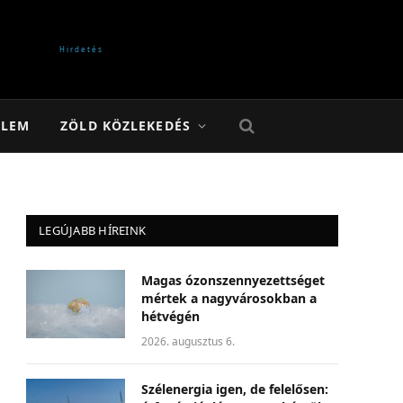
ELEM
ZÖLD KÖZLEKEDÉS
LEGÚJABB HÍREINK
Magas ózonszennyezettséget
mértek a nagyvárosokban a
hétvégén
2026. augusztus 6.
Szélenergia igen, de felelősen: