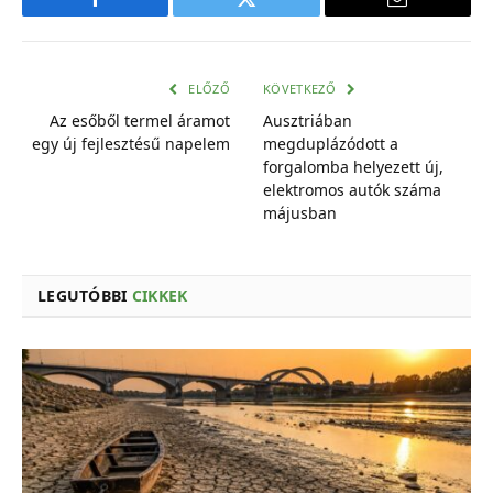
Facebook
Twitter
E-
mail
cím
ELŐZŐ
KÖVETKEZŐ
Az esőből termel áramot
Ausztriában
egy új fejlesztésű napelem
megduplázódott a
forgalomba helyezett új,
elektromos autók száma
májusban
LEGUTÓBBI
CIKKEK