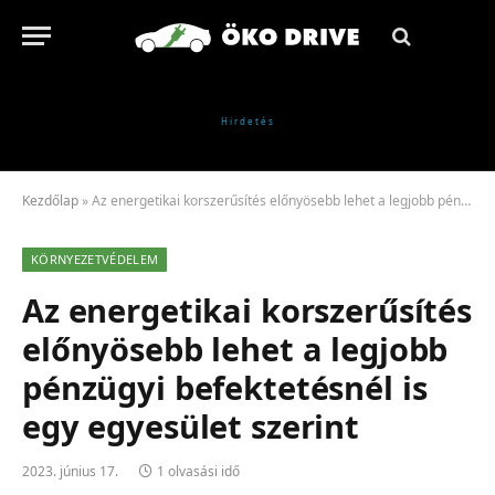
Kezdőlap
»
Az energetikai korszerűsítés előnyösebb lehet a legjobb pénzügyi befektetésnél is egy egyesület szerint
KÖRNYEZETVÉDELEM
Az energetikai korszerűsítés
előnyösebb lehet a legjobb
pénzügyi befektetésnél is
egy egyesület szerint
2023. június 17.
1 olvasási idő