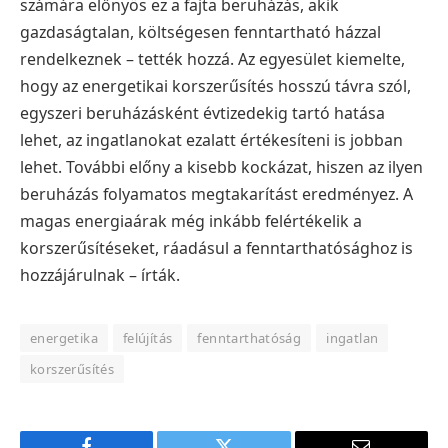
számára előnyös ez a fajta beruházás, akik
gazdaságtalan, költségesen fenntartható házzal
rendelkeznek – tették hozzá. Az egyesület kiemelte,
hogy az energetikai korszerűsítés hosszú távra szól,
egyszeri beruházásként évtizedekig tartó hatása
lehet, az ingatlanokat ezalatt értékesíteni is jobban
lehet.
További előny a kisebb kockázat, hiszen az ilyen
beruházás folyamatos megtakarítást eredményez. A
magas energiaárak még inkább felértékelik a
korszerűsítéseket, ráadásul a fenntarthatósághoz is
hozzájárulnak – írták.
energetika
felújítás
fenntarthatóság
ingatlan
korszerűsítés