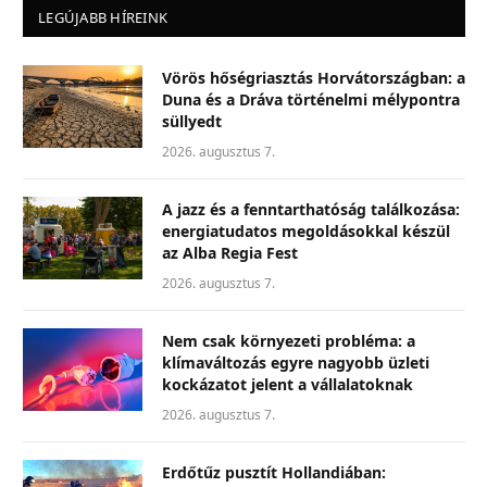
LEGÚJABB HÍREINK
Vörös hőségriasztás Horvátországban: a
Duna és a Dráva történelmi mélypontra
süllyedt
2026. augusztus 7.
A jazz és a fenntarthatóság találkozása:
energiatudatos megoldásokkal készül
az Alba Regia Fest
2026. augusztus 7.
Nem csak környezeti probléma: a
klímaváltozás egyre nagyobb üzleti
kockázatot jelent a vállalatoknak
2026. augusztus 7.
Erdőtűz pusztít Hollandiában: