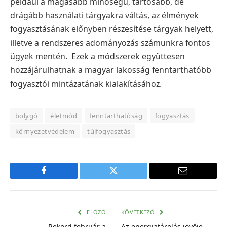
például a magasabb minőségű, tartósabb, de
drágább használati tárgyakra váltás, az élmények
fogyasztásának előnyben részesítése tárgyak helyett,
illetve a rendszeres adományozás számunkra fontos
ügyek mentén. Ezek a módszerek együttesen
hozzájárulhatnak a magyar lakosság fenntarthatóbb
fogyasztói mintázatának kialakításához.
bolygó
életmód
fenntarthatóság
fogyasztás
környezetvédelem
túlfogyasztás
Facebook
Twitter
E-
mail
cím
ELŐZŐ
KÖVETKEZŐ
Rekord február a
Az energiatárolás jövője