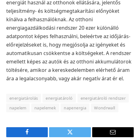
energiát használ az otthonok ellátására, jelentős
teljesítmény- és költségmegtakarítási előnyöket
kínálva a felhasználóknak. Az otthoni
energiagazdálkodási rendszer 20 ezer különálló
adatpontot képes felhasználni, beleértve az időjárás-
előrejelzéseket is, hogy megjósolja az igényeket és
automatikusan csökkentse a költségeket. A rendszer
emellett képes az autók és az otthoni akkumulátorok
töltésére, amikor a kereskedelemben elérhető áram
ára a legalacsonyabb, vagy akár negatív árat ér el.
energiatárolás
energiatároló
energiatároló rendszer
napelem
napelemek
napenergia
Wondrwall
Facebook
Twitter
E-