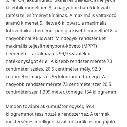
kisebbik modellben 3, a nagyobbikban 6 kilowatt
töltési teljesítményt kínálnak. A maximális váltakozó
áramú kimenet 5, illetve 6 kilowatt, a maximális
fotovoltaikus bemenet pedig a kisebb modellnél 8, a
nagyobbnál 9 kilowatt. Mindegyik rendszer két
maximális teljesítménypont-követő (MPPT)
bemenetet tartalmaz, és 99,9 százalékos
hatékonyságot ér el. A kisebb rendszer mérete 73
centiméter széles, 20,5 centiméter mély, 92,9
centiméter magas és 95 kilogramm tömegű. A
nagyobb rendszer mérete 73 centiméterszer 20,5
centiméterszer 1,399 méter, tömege 154 kilogramm.
Minden további akkumulátor egység 59,4
kilogrammot tesz hozzá a rendszerhez. A termék
mesterséges intelligenciával működik, és megújuló