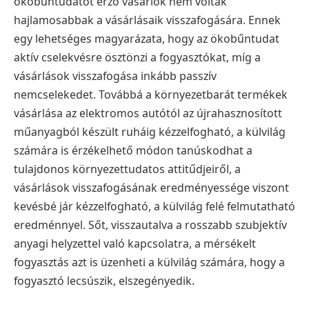
ökobűntudatot érző vásárlók nem voltak
hajlamosabbak a vásárlásaik visszafogására. Ennek
egy lehetséges magyarázata, hogy az ökobűntudat
aktív cselekvésre ösztönzi a fogyasztókat, míg a
vásárlások visszafogása inkább passzív
nemcselekedet. Továbbá a környezetbarát termékek
vásárlása az elektromos autótól az újrahasznosított
műanyagból készült ruháig kézzelfogható, a külvilág
számára is érzékelhető módon tanúskodhat a
tulajdonos környezettudatos attitűdjeiről, a
vásárlások visszafogásának eredményessége viszont
kevésbé jár kézzelfogható, a külvilág felé felmutatható
eredménnyel. Sőt, visszautalva a rosszabb szubjektív
anyagi helyzettel való kapcsolatra, a mérsékelt
fogyasztás azt is üzenheti a külvilág számára, hogy a
fogyasztó lecsúszik, elszegényedik.