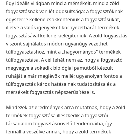
Egy ideális világban mind a mérsékelt, mind a zöld
fogyasztásnak van létjogosultsága: a fogyasztóknak
egyszerre kellene csökkenteniük a fogyasztásukat,
illetve a valós igényeiket környezetbarát termékek
fogyasztásával kellene kielégíteniük. A zöld fogyasztás
viszont sajnálatos módon ugyanúgy vezethet
túlfogyasztáshoz, mint a „hagyományos” termékek
túlfogyasztása. A cél tehát nem az, hogy a fogyasztó
megvegye a sokadik biológiai pamutból készült
ruháját a már meglévők mellé; ugyanolyan fontos a
túlfogyasztás káros hatásainak tudatosítása és a
mérsékelt fogyasztás népszerűsítése is.
Mindezek az eredmények arra mutatnak, hogy a zöld
termékek fogyasztása illeszkedik a fogyasztói
társadalom fogyasztásnövelő tendenciáiba, így
fennáll a veszélye annak, hogy a zöld termékek