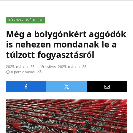
KÖRNYEZETVÉDELEM
Még a bolygónkért aggódók
is nehezen mondanak le a
túlzott fogyasztásról
2025. március 23.
Frissítve:
2025. március 28.
8 perc olvasási idő