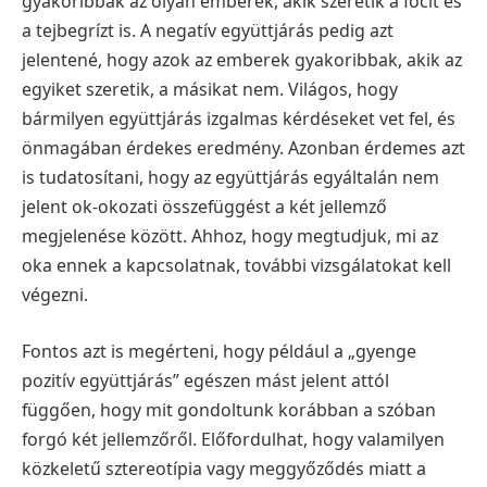
gyakoribbak az olyan emberek, akik szeretik a focit és
a tejbegrízt is. A negatív együttjárás pedig azt
jelentené, hogy azok az emberek gyakoribbak, akik az
egyiket szeretik, a másikat nem. Világos, hogy
bármilyen együttjárás izgalmas kérdéseket vet fel, és
önmagában érdekes eredmény. Azonban érdemes azt
is tudatosítani, hogy az együttjárás egyáltalán nem
jelent ok-okozati összefüggést a két jellemző
megjelenése között. Ahhoz, hogy megtudjuk, mi az
oka ennek a kapcsolatnak, további vizsgálatokat kell
végezni.
Fontos azt is megérteni, hogy például a „gyenge
pozitív együttjárás” egészen mást jelent attól
függően, hogy mit gondoltunk korábban a szóban
forgó két jellemzőről. Előfordulhat, hogy valamilyen
közkeletű sztereotípia vagy meggyőződés miatt a