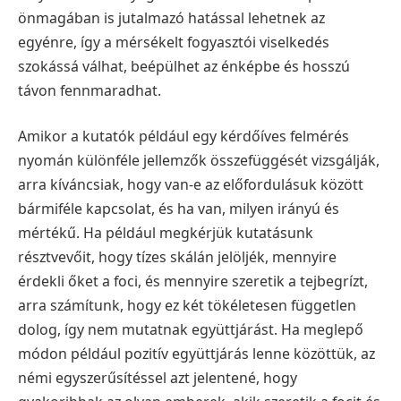
önmagában is jutalmazó hatással lehetnek az
egyénre, így a mérsékelt fogyasztói viselkedés
szokássá válhat, beépülhet az énképbe és hosszú
távon fennmaradhat.
Amikor a kutatók például egy kérdőíves felmérés
nyomán különféle jellemzők összefüggését vizsgálják,
arra kíváncsiak, hogy van-e az előfordulásuk között
bármiféle kapcsolat, és ha van, milyen irányú és
mértékű. Ha például megkérjük kutatásunk
résztvevőit, hogy tízes skálán jelöljék, mennyire
érdekli őket a foci, és mennyire szeretik a tejbegrízt,
arra számítunk, hogy ez két tökéletesen független
dolog, így nem mutatnak együttjárást. Ha meglepő
módon például pozitív együttjárás lenne közöttük, az
némi egyszerűsítéssel azt jelentené, hogy