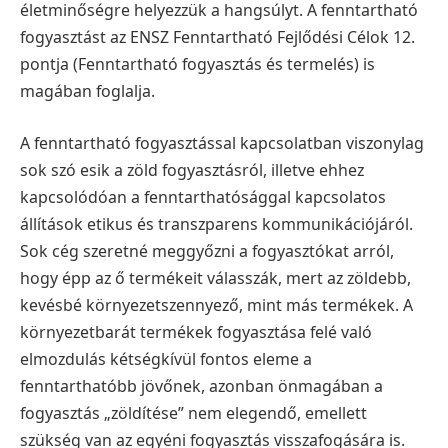
életminőségre helyezzük a hangsúlyt. A fenntartható
fogyasztást az ENSZ Fenntartható Fejlődési Célok 12.
pontja (Fenntartható fogyasztás és termelés) is
magában foglalja.
A fenntartható fogyasztással kapcsolatban viszonylag
sok szó esik a zöld fogyasztásról, illetve ehhez
kapcsolódóan a fenntarthatósággal kapcsolatos
állítások etikus és transzparens kommunikációjáról.
Sok cég szeretné meggyőzni a fogyasztókat arról,
hogy épp az ő termékeit válasszák, mert az zöldebb,
kevésbé környezetszennyező, mint más termékek. A
környezetbarát termékek fogyasztása felé való
elmozdulás kétségkívül fontos eleme a
fenntarthatóbb jövőnek, azonban önmagában a
fogyasztás „zöldítése” nem elegendő, emellett
szükség van az egyéni fogyasztás visszafogására is.