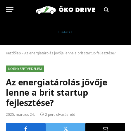
Kezdőlap
»
Az energiatárolás jövője lenne a brit startup fejlesztése?
KÖRNYEZETVÉDELEM
Az energiatárolás jövője
lenne a brit startup
fejlesztése?
2025. március 24.
2 perc olvasási idő