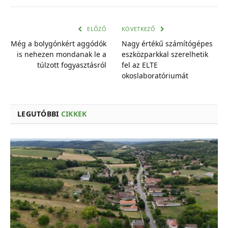
mail
cím
ELŐZŐ
KÖVETKEZŐ
Még a bolygónkért aggódók
Nagy értékű számítógépes
is nehezen mondanak le a
eszközparkkal szerelhetik
túlzott fogyasztásról
fel az ELTE
okoslaboratóriumát
LEGUTÓBBI
CIKKEK