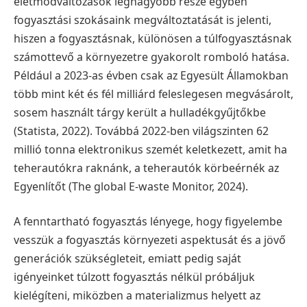
életmódváltozások legnagyobb része egyben
fogyasztási szokásaink megváltoztatását is jelenti,
hiszen a fogyasztásnak, különösen a túlfogyasztásnak
számottevő a környezetre gyakorolt romboló hatása.
Például a 2023-as évben csak az Egyesült Államokban
több mint két és fél milliárd feleslegesen megvásárolt,
sosem használt tárgy került a hulladékgyűjtőkbe
(Statista, 2022). Továbbá 2022-ben világszinten 62
millió tonna elektronikus szemét keletkezett, amit ha
teherautókra raknánk, a teherautók körbeérnék az
Egyenlítőt (The global E-waste Monitor, 2024).
A fenntartható fogyasztás lényege, hogy figyelembe
vesszük a fogyasztás környezeti aspektusát és a jövő
generációk szükségleteit, emiatt pedig saját
igényeinket túlzott fogyasztás nélkül próbáljuk
kielégíteni, miközben a materializmus helyett az