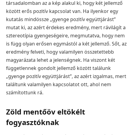
társadalomban az a kép alakul ki, hogy két jellemző
között erős pozitív kapcsolat van. Ha ilyenkor egy
kutatás mindössze „gyenge pozitív együttjárást”
mutat ki, az azért érdekes eredmény, mert rávilágít a
sztereotípia gyengeségeire, megmutatva, hogy nem
is függ olyan erősen egymástól a két jellemző. Sőt, az
eredmény felveti, hogy valamilyen összetettebb
magyarázata lehet a jelenségnek. Ha viszont két
függetlennek gondolt jellemző között találunk
„gyenge pozitív együttjárást”, az azért izgalmas, mert
találtunk valamilyen kapcsolatot ott, ahol nem
számítottunk rá.
Zöld mentőöv eltökélt
fogyasztóknak