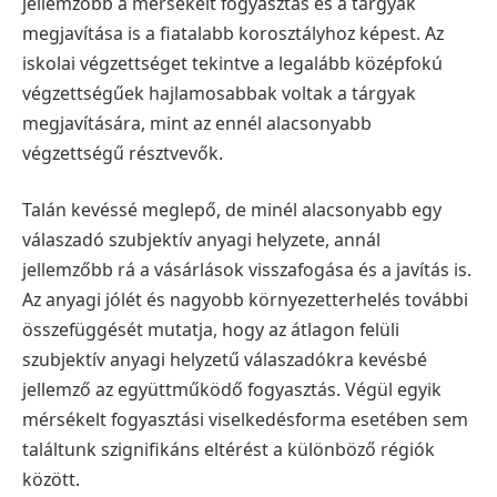
jellemzőbb a mérsékelt fogyasztás és a tárgyak
megjavítása is a fiatalabb korosztályhoz képest. Az
iskolai végzettséget tekintve a legalább középfokú
végzettségűek hajlamosabbak voltak a tárgyak
megjavítására, mint az ennél alacsonyabb
végzettségű résztvevők.
Talán kevéssé meglepő, de minél alacsonyabb egy
válaszadó szubjektív anyagi helyzete, annál
jellemzőbb rá a vásárlások visszafogása és a javítás is.
Az anyagi jólét és nagyobb környezetterhelés további
összefüggését mutatja, hogy az átlagon felüli
szubjektív anyagi helyzetű válaszadókra kevésbé
jellemző az együttműködő fogyasztás. Végül egyik
mérsékelt fogyasztási viselkedésforma esetében sem
találtunk szignifikáns eltérést a különböző régiók
között.