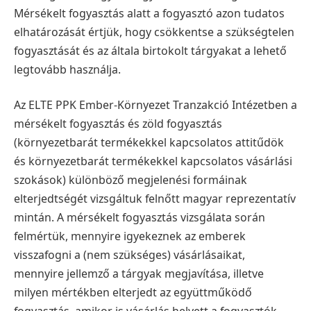
Mérsékelt fogyasztás alatt a fogyasztó azon tudatos
elhatározását értjük, hogy csökkentse a szükségtelen
fogyasztását és az általa birtokolt tárgyakat a lehető
legtovább használja.
Az ELTE PPK Ember-Környezet Tranzakció Intézetben a
mérsékelt fogyasztás és zöld fogyasztás
(környezetbarát termékekkel kapcsolatos attitűdök
és környezetbarát termékekkel kapcsolatos vásárlási
szokások) különböző megjelenési formáinak
elterjedtségét vizsgáltuk felnőtt magyar reprezentatív
mintán. A mérsékelt fogyasztás vizsgálata során
felmértük, mennyire igyekeznek az emberek
visszafogni a (nem szükséges) vásárlásaikat,
mennyire jellemző a tárgyak megjavítása, illetve
milyen mértékben elterjedt az együttműködő