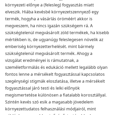
környezeti előnye a (felesleg) fogyasztás miatt
elveszik. Hiába kevésbé környezetszennyező egy
termék, hogyha a vásárlás öröméért akkor is
megveszem, ha nincs igazán szükségem rá. A
szükségtelenül megvásárolt zöld termékek, ha kisebb
mértékben is, de ugyanúgy feleslegesen növelik az
emberiség környezetterhelését. mint bármely
szükségtelenül megvásárolt termék. Ahogy a
vizsgálat eredményei is rámutatnak, a
személetformálás és edukáció mellett legalább olyan
fontos lenne a mérsékelt fogyasztással kapcsolatos
szegénységi stigmák eloszlatása, illetve a mérsékelt
fogyasztással járó testi és lelki előnyök
megismertetése különösen a fiatalabb korosztállyal.
Szintén kevés szó esik a magasabb jövedelem
környezettudatos felhasználási módjairól, mint