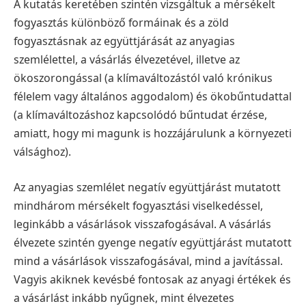
A kutatás keretében szintén vizsgáltuk a mérsékelt
fogyasztás különböző formáinak és a zöld
fogyasztásnak az együttjárását az anyagias
szemlélettel, a vásárlás élvezetével, illetve az
ökoszorongással (a klímaváltozástól való krónikus
félelem vagy általános aggodalom) és ökobűntudattal
(a klímaváltozáshoz kapcsolódó bűntudat érzése,
amiatt, hogy mi magunk is hozzájárulunk a környezeti
válsághoz).
Az anyagias szemlélet negatív együttjárást mutatott
mindhárom mérsékelt fogyasztási viselkedéssel,
leginkább a vásárlások visszafogásával. A vásárlás
élvezete szintén gyenge negatív együttjárást mutatott
mind a vásárlások visszafogásával, mind a javítással.
Vagyis akiknek kevésbé fontosak az anyagi értékek és
a vásárlást inkább nyűgnek, mint élvezetes