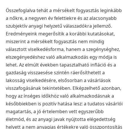
Összefoglalva tehát a mérsékelt fogyasztás leginkább
a nőkre, a negyven év felettiekre és az alacsonyabb
szubjektív anyagi helyzetű válaszadókra jellemző.
Eredményeink megerősítik a korábbi kutatásokat,
miszerint a mérsékelt fogyasztás nem mindig
választott viselkedésforma, hanem a szegénységhez,
elszegényedéshez való alkalmazkodás egy módja is
lehet. Az elmúlt években tapasztalható infláció és a
gazdaság visszaesése szintén ráerősíthetett a
lakosság viselkedésére, elsősorban a vásárlások
visszafogásának tekintetében. Elképzelhető azonban,
hogy az ínséges időkhöz való alkalmazkodásnak a
későbbiekben is pozitív hatása lesz: a tudatos vásárlói
magatartás, a jó értelemben vett egyszerűbb
életmód, és az anyagi javak nyújtotta elégedettség
helyett a nem anyagias értékekre való összpontosítás