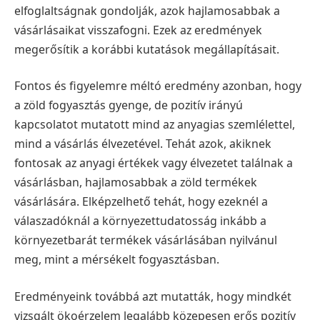
elfoglaltságnak gondolják, azok hajlamosabbak a
vásárlásaikat visszafogni. Ezek az eredmények
megerősítik a korábbi kutatások megállapításait.
Fontos és figyelemre méltó eredmény azonban, hogy
a zöld fogyasztás gyenge, de pozitív irányú
kapcsolatot mutatott mind az anyagias szemlélettel,
mind a vásárlás élvezetével. Tehát azok, akiknek
fontosak az anyagi értékek vagy élvezetet találnak a
vásárlásban, hajlamosabbak a zöld termékek
vásárlására. Elképzelhető tehát, hogy ezeknél a
válaszadóknál a környezettudatosság inkább a
környezetbarát termékek vásárlásában nyilvánul
meg, mint a mérsékelt fogyasztásban.
Eredményeink továbbá azt mutatták, hogy mindkét
vizsgált ökoérzelem legalább közepesen erős pozitív