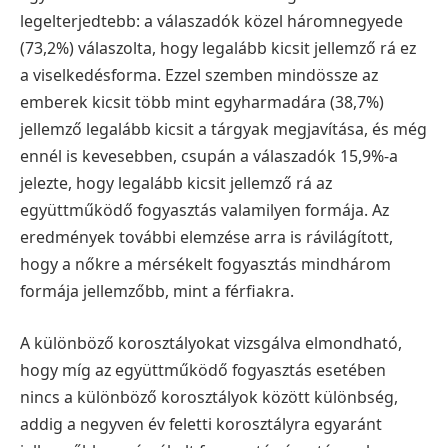
legelterjedtebb: a válaszadók közel háromnegyede
(73,2%) válaszolta, hogy legalább kicsit jellemző rá ez
a viselkedésforma. Ezzel szemben mindössze az
emberek kicsit több mint egyharmadára (38,7%)
jellemző legalább kicsit a tárgyak megjavítása, és még
ennél is kevesebben, csupán a válaszadók 15,9%-a
jelezte, hogy legalább kicsit jellemző rá az
együttműködő fogyasztás valamilyen formája. Az
eredmények további elemzése arra is rávilágított,
hogy a nőkre a mérsékelt fogyasztás mindhárom
formája jellemzőbb, mint a férfiakra.
A különböző korosztályokat vizsgálva elmondható,
hogy míg az együttműködő fogyasztás esetében
nincs a különböző korosztályok között különbség,
addig a negyven év feletti korosztályra egyaránt