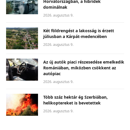
Horvátországban, a hibridek
dominálnak
2026. augusztus 9.
Két földrengést a lakosság is érzett
júliusban a Kárpát-medencében
2026. augusztus 9.
Az új autók piaci részesedése emelkedik
Romániában, miközben csökkent az
autópiac
2026. augusztus 9.
Több száz hektár ég Szerbiában,
helikoptereket is bevetettek
2026. augusztus 9.