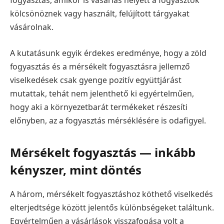
fogyasztás, amikor is vásárlás helyett a fogyasztók
kölcsönöznek vagy használt, felújított tárgyakat
vásárolnak.
A kutatásunk egyik érdekes eredménye, hogy a zöld
fogyasztás és a mérsékelt fogyasztásra jellemző
viselkedések csak gyenge pozitív együttjárást
mutattak, tehát nem jelenthető ki egyértelműen,
hogy aki a környezetbarát termékeket részesíti
előnyben, az a fogyasztás mérséklésére is odafigyel.
Mérsékelt fogyasztás — inkább
kényszer, mint döntés
A három, mérsékelt fogyasztáshoz köthető viselkedés
elterjedtsége között jelentős különbségeket találtunk.
Egyértelműen a vásárlások visszafogása volt a