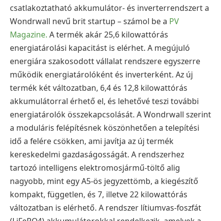
csatlakoztatható akkumulátor- és inverterrendszert a
Wondrwall nevű brit startup – számol be a
PV
Magazine.
A termék akár 25,6 kilowattórás
energiatárolási kapacitást is elérhet. A megújuló
energiára szakosodott vállalat rendszere egyszerre
működik energiatárolóként és inverterként. Az új
termék két változatban, 6,4 és 12,8 kilowattórás
akkumulátorral érhető el, és lehetővé teszi további
energiatárolók összekapcsolását. A Wondrwall szerint
a moduláris felépítésnek köszönhetően a telepítési
idő a felére csökken, ami javítja az új termék
kereskedelmi gazdaságosságát. A rendszerhez
tartozó intelligens elektromosjármű-töltő alig
nagyobb, mint egy A5-ös jegyzettömb, a kiegészítő
kompakt, független, és 7, illetve 22 kilowattórás
változatban is elérhető. A rendszer lítiumvas-foszfát
(LiFePO4) akkumulátorokkal rendelkezik, amelyek a