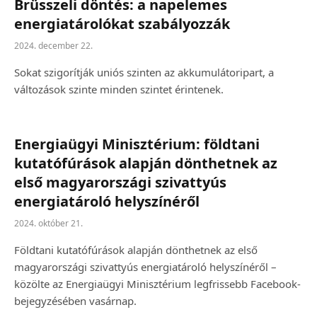
Brüsszeli döntés: a napelemes
energiatárolókat szabályozzák
2024. december 22.
Sokat szigorítják uniós szinten az akkumulátoripart, a
változások szinte minden szintet érintenek.
Energiaügyi Minisztérium: földtani
kutatófúrások alapján dönthetnek az
első magyarországi szivattyús
energiatároló helyszínéről
2024. október 21.
Földtani kutatófúrások alapján dönthetnek az első
magyarországi szivattyús energiatároló helyszínéről –
közölte az Energiaügyi Minisztérium legfrissebb Facebook-
bejegyzésében vasárnap.