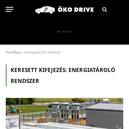
Kezdőlap
»
energiatároló rendszer
KERESETT KIFEJEZÉS:
ENERGIATÁROLÓ
RENDSZER