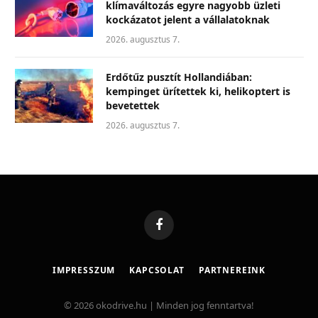
klímaváltozás egyre nagyobb üzleti
kockázatot jelent a vállalatoknak
2026. augusztus 7.
Erdőtűz pusztít Hollandiában:
kempinget ürítettek ki, helikoptert is
bevetettek
2026. augusztus 7.
Facebook
IMPRESSZUM
KAPCSOLAT
PARTNEREINK
© 2026 okodrive.hu | Minden jog fenntartva!