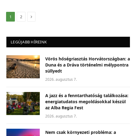
Következő
1
2
LEGÚJABB HÍREINK
Vörös hőségriasztás Horvátországban: a
Duna és a Dráva történelmi mélypontra
süllyedt
2026. augusztus 7.
A jazz és a fenntarthatóság találkozása:
energiatudatos megoldásokkal készül
az Alba Regia Fest
2026. augusztus 7.
Nem csak környezeti probléma: a