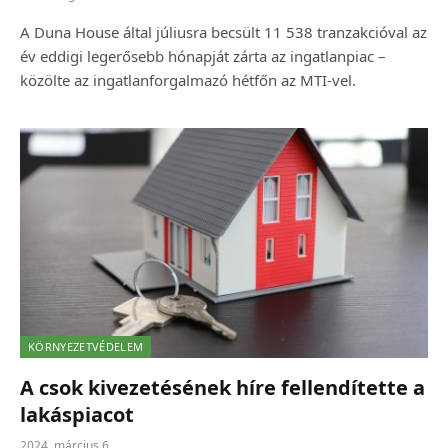
A Duna House által júliusra becsült 11 538 tranzakcióval az
év eddigi legerősebb hónapját zárta az ingatlanpiac –
közölte az ingatlanforgalmazó hétfőn az MTI-vel.
KÖRNYEZETVÉDELEM
A csok kivezetésének híre fellendítette a
lakáspiacot
2024. március 6.