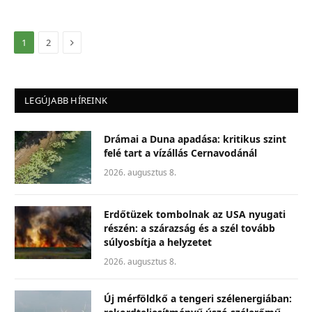
Következő
1
2
LEGÚJABB HÍREINK
Drámai a Duna apadása: kritikus szint
felé tart a vízállás Cernavodánál
2026. augusztus 8.
Erdőtüzek tombolnak az USA nyugati
részén: a szárazság és a szél tovább
súlyosbítja a helyzetet
2026. augusztus 8.
Új mérföldkő a tengeri szélenergiában: