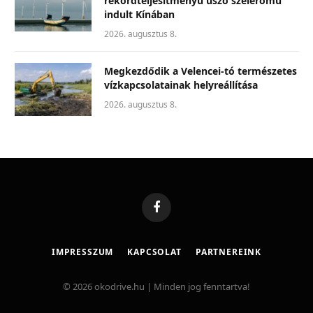
rekordteljesítményű úszó szélerőmű
indult Kínában
2026. augusztus 8.
Megkezdődik a Velencei-tó természetes
vízkapcsolatainak helyreállítása
2026. augusztus 8.
Facebook
IMPRESSZUM
KAPCSOLAT
PARTNEREINK
© 2026 okodrive.hu | Minden jog fenntartva!