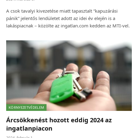
A csok tavalyi kivezetése miatt tapasztalt “kapuzárási
pánik” jelentős lendületet adott az idei év elején is a
lakáspiacnak – közölte az ingatlan.com kedden az MTI-vel.
KÖRNYEZETVÉDELEM
Árcsökkenést hozott eddig 2024 az
ingatlanpiacon
2024. február 1.