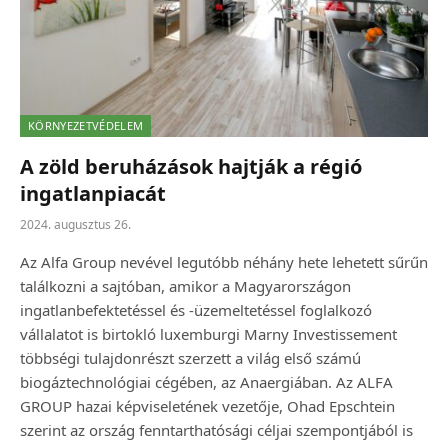
KÖRNYEZETVÉDELEM
A zöld beruházások hajtják a régió
ingatlanpiacát
2024. augusztus 26.
Az Alfa Group nevével legutóbb néhány hete lehetett sűrűn
találkozni a sajtóban, amikor a Magyarországon
ingatlanbefektetéssel és -üzemeltetéssel foglalkozó
vállalatot is birtokló luxemburgi Marny Investissement
többségi tulajdonrészt szerzett a világ első számú
biogáztechnológiai cégében, az Anaergiában. Az ALFA
GROUP hazai képviseletének vezetője, Ohad Epschtein
szerint az ország fenntarthatósági céljai szempontjából is