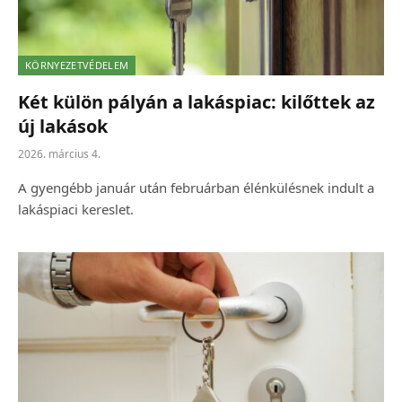
KÖRNYEZETVÉDELEM
Két külön pályán a lakáspiac: kilőttek az
új lakások
2026. március 4.
A gyengébb január után februárban élénkülésnek indult a
lakáspiaci kereslet.