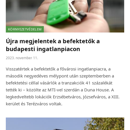
KÖRNYEZETVÉDELEM
Újra megjelentek a befektetők a
budapesti ingatlanpiacon
2023. november 11.
Visszatértek a befektetők a fővárosi ingatlanpiacra, a
második negyedéves mélypont után szeptemberben a
befektetési céllal vásárlók a tranzakciók 41 százalékát
tették ki – közölte az MTI-vel szerdán a Duna House. A
legkedveltebb lokációk Erzsébetváros, Józsefváros, a XIII.
kerület és Terézváros voltak.