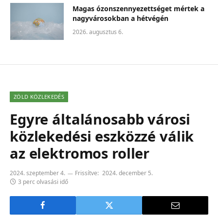
Magas ózonszennyezettséget mértek a
nagyvárosokban a hétvégén
2026. augusztus 6.
ZÖLD KÖZLEKEDÉS
Egyre általánosabb városi
közlekedési eszközzé válik
az elektromos roller
2024. szeptember 4.
Frissítve:
2024. december 5.
3 perc olvasási idő