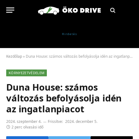
Kezdőlap
»
Duna House: számos változás befolyásolja idén az ingatlanpiacot
KÖRNYEZETVÉDELEM
Duna House: számos
változás befolyásolja idén
az ingatlanpiacot
2024. szeptember 4.
Frissítve:
2024. december 5.
2 perc olvasási idő