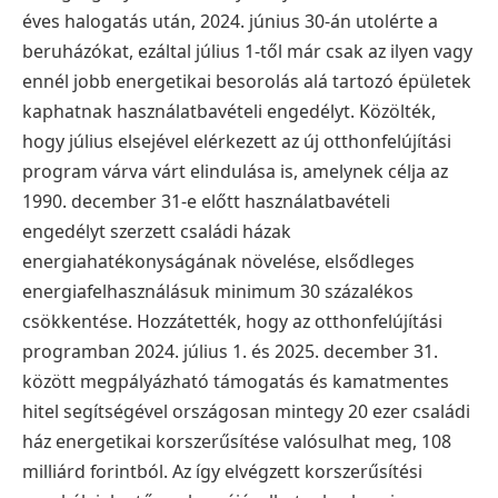
éves halogatás után, 2024. június 30-án utolérte a
beruházókat, ezáltal július 1-től már csak az ilyen vagy
ennél jobb energetikai besorolás alá tartozó épületek
kaphatnak használatbavételi engedélyt.
Közölték,
hogy július elsejével elérkezett az új otthonfelújítási
program várva várt elindulása is, amelynek célja az
1990. december 31-e előtt használatbavételi
engedélyt szerzett családi házak
energiahatékonyságának növelése, elsődleges
energiafelhasználásuk minimum 30 százalékos
csökkentése.
Hozzátették, hogy az otthonfelújítási
programban 2024. július 1. és 2025. december 31.
között megpályázható támogatás és kamatmentes
hitel segítségével országosan mintegy 20 ezer családi
ház energetikai korszerűsítése valósulhat meg, 108
milliárd forintból. Az így elvégzett korszerűsítési