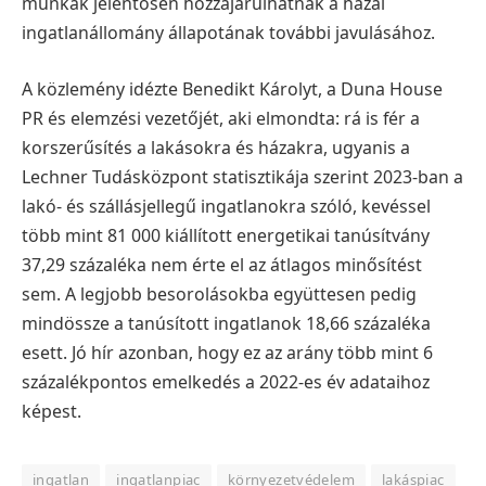
munkák jelentősen hozzájárulhatnak a hazai
ingatlanállomány állapotának további javulásához.
A közlemény idézte Benedikt Károlyt, a Duna House
PR és elemzési vezetőjét, aki elmondta: rá is fér a
korszerűsítés a lakásokra és házakra, ugyanis a
Lechner Tudásközpont statisztikája szerint 2023-ban a
lakó- és szállásjellegű ingatlanokra szóló, kevéssel
több mint 81 000 kiállított energetikai tanúsítvány
37,29 százaléka nem érte el az átlagos minősítést
sem.
A legjobb besorolásokba együttesen pedig
mindössze a tanúsított ingatlanok 18,66 százaléka
esett. Jó hír azonban, hogy ez az arány több mint 6
százalékpontos emelkedés a 2022-es év adataihoz
képest.
ingatlan
ingatlanpiac
környezetvédelem
lakáspiac