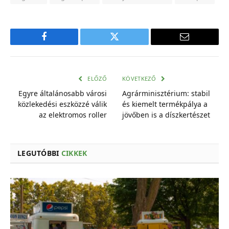
Facebook
Twitter
E-
mail
cím
ELŐZŐ
KÖVETKEZŐ
Egyre általánosabb városi
Agrárminisztérium: stabil
közlekedési eszközzé válik
és kiemelt termékpálya a
az elektromos roller
jövőben is a díszkertészet
LEGUTÓBBI
CIKKEK