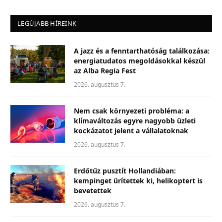
LEGÚJABB HÍREINK
A jazz és a fenntarthatóság találkozása:
energiatudatos megoldásokkal készül
az Alba Regia Fest
2026. augusztus 7.
Nem csak környezeti probléma: a
klímaváltozás egyre nagyobb üzleti
kockázatot jelent a vállalatoknak
2026. augusztus 7.
Erdőtűz pusztít Hollandiában:
kempinget ürítettek ki, helikoptert is
bevetettek
2026. augusztus 7.