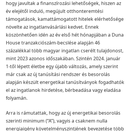
hogy javultak a finanszírozási lehetőségek, hiszen az
év elejétől induló, megújult otthonteremtési
támogatások, kamattámogatott hitelek elérhetősége
növelte az ingatlanvásárlási kedvet. Ennek
köszönhetően idén az év első hét hónapjában a Duna
House tranzakciószám-becslése alapján 46
százalékkal több magyar ingatlan cserélt tulajdonost,
mint 2023 azonos időszakában.
Szintén 2024. január
1-től lépett életbe egy újabb változás, amely szerint
már csak az új tanúsítási rendszer és besorolás
alapján készült energetikai tanúsítványok fogadhatók
el az ingatlanok hirdetése, bérbeadása vagy eladása
folyamán.
Arra is rámutattak, hogy az új energetikai besorolás
szerinti minimum (“A”), vagyis a csaknem nulla
energiaigény követelményszintjének bevezetése több