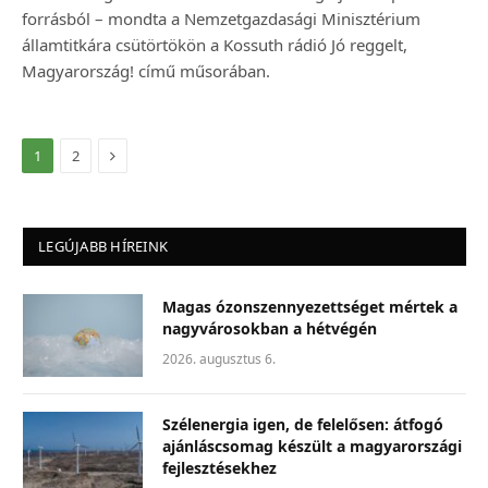
forrásból – mondta a Nemzetgazdasági Minisztérium
államtitkára csütörtökön a Kossuth rádió Jó reggelt,
Magyarország! című műsorában.
Következő
1
2
LEGÚJABB HÍREINK
Magas ózonszennyezettséget mértek a
nagyvárosokban a hétvégén
2026. augusztus 6.
Szélenergia igen, de felelősen: átfogó
ajánláscsomag készült a magyarországi
fejlesztésekhez