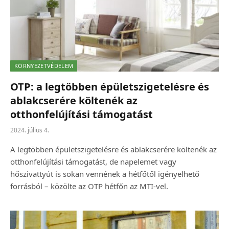
KÖRNYEZETVÉDELEM
OTP: a legtöbben épületszigetelésre és
ablakcserére költenék az
otthonfelújítási támogatást
2024. július 4.
A legtöbben épületszigetelésre és ablakcserére költenék az
otthonfelújítási támogatást, de napelemet vagy
hőszivattyút is sokan vennének a hétfőtől igényelhető
forrásból – közölte az OTP hétfőn az MTI-vel.