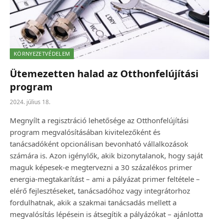
KÖRNYEZETVÉDELEM
Ütemezetten halad az Otthonfelújítási
program
2024. július 18.
Megnyílt a regisztráció lehetősége az Otthonfelújítási
program megvalósításában kivitelezőként és
tanácsadóként opcionálisan bevonható vállalkozások
számára is. Azon igénylők, akik bizonytalanok, hogy saját
maguk képesek-e megtervezni a 30 százalékos primer
energia-megtakarítást – ami a pályázat primer feltétele –
elérő fejlesztéseket, tanácsadóhoz vagy integrátorhoz
fordulhatnak, akik a szakmai tanácsadás mellett a
megvalósítás lépésein is átsegítik a pályázókat – ajánlotta