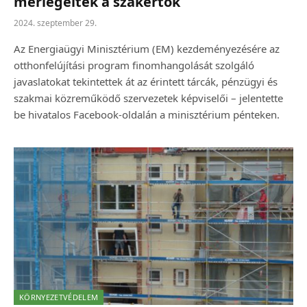
mérlegeltek a szakértők
2024. szeptember 29.
Az Energiaügyi Minisztérium (EM) kezdeményezésére az
otthonfelújítási program finomhangolását szolgáló
javaslatokat tekintettek át az érintett tárcák, pénzügyi és
szakmai közreműködő szervezetek képviselői – jelentette
be hivatalos Facebook-oldalán a minisztérium pénteken.
KÖRNYEZETVÉDELEM