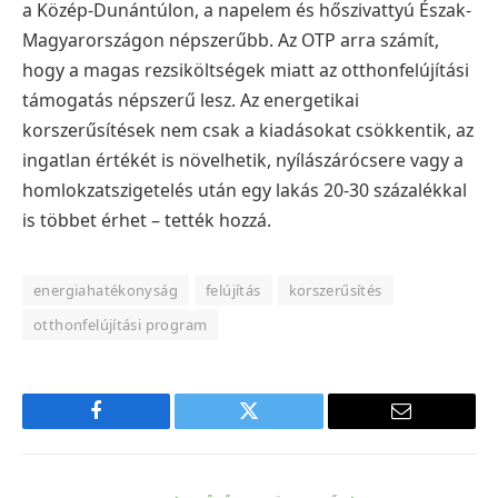
a Közép-Dunántúlon, a napelem és hőszivattyú Észak-
Magyarországon népszerűbb.
Az OTP arra számít,
hogy a magas rezsiköltségek miatt az otthonfelújítási
támogatás népszerű lesz. Az energetikai
korszerűsítések nem csak a kiadásokat csökkentik, az
ingatlan értékét is növelhetik, nyílászárócsere vagy a
homlokzatszigetelés után egy lakás 20-30 százalékkal
is többet érhet – tették hozzá.
energiahatékonyság
felújítás
korszerűsítés
otthonfelújítási program
Facebook
Twitter
E-
mail