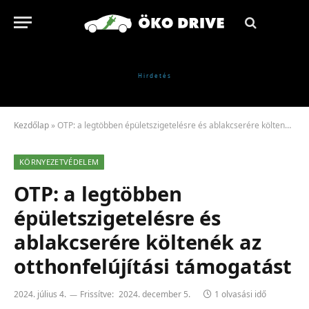
Kezdőlap
»
OTP: a legtöbben épületszigetelésre és ablakcserére költenék az otthonfelújítási támogatást
KÖRNYEZETVÉDELEM
OTP: a legtöbben
épületszigetelésre és
ablakcserére költenék az
otthonfelújítási támogatást
2024. július 4.
Frissítve:
2024. december 5.
1 olvasási idő