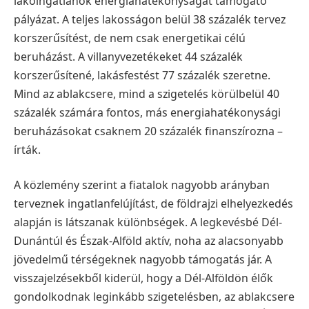
lakóingatlanok energiahatékonyságát támogató
pályázat. A teljes lakosságon belül 38 százalék tervez
korszerűsítést, de nem csak energetikai célú
beruházást. A villanyvezetékeket 44 százalék
korszerűsítené, lakásfestést 77 százalék szeretne.
Mind az ablakcsere, mind a szigetelés körülbelül 40
százalék számára fontos, más energiahatékonysági
beruházásokat csaknem 20 százalék finanszírozna –
írták.
A közlemény szerint a fiatalok nagyobb arányban
terveznek ingatlanfelújítást, de földrajzi elhelyezkedés
alapján is látszanak különbségek. A legkevésbé Dél-
Dunántúl és Észak-Alföld aktív, noha az alacsonyabb
jövedelmű térségeknek nagyobb támogatás jár. A
visszajelzésekből kiderül, hogy a Dél-Alföldön élők
gondolkodnak leginkább szigetelésben, az ablakcsere