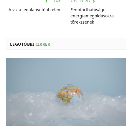
cím
ELŐZŐ
KÖVETKEZŐ
A víz a legalapvetőbb elem
Fenntarthatósági
energiamegoldásokra
törekszenek
LEGUTÓBBI
CIKKEK