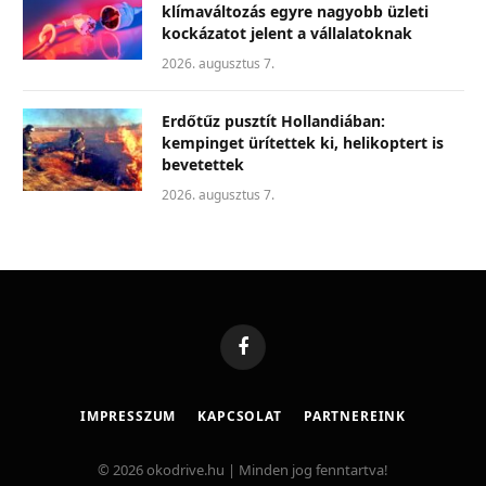
klímaváltozás egyre nagyobb üzleti
kockázatot jelent a vállalatoknak
2026. augusztus 7.
Erdőtűz pusztít Hollandiában:
kempinget ürítettek ki, helikoptert is
bevetettek
2026. augusztus 7.
Facebook
IMPRESSZUM
KAPCSOLAT
PARTNEREINK
© 2026 okodrive.hu | Minden jog fenntartva!