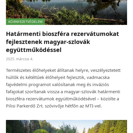
KÖRNYEZETVÉDELEM
Határmenti bioszféra rezervátumokat
fejlesztenek magyar-szlovák
együttműködéssel
2025. március 4.
Természetes élőhelyeket állítanak helyre, veszélyeztetett
hüllők és kétéltűek élőhelyeit fejlesztik, vadmacska
fajvédelmi programot valósítanak meg és inváziós
fafajokat szorítanak vissza a magyar-szlovák határmenti
bioszféra rezervátumok együttműködésével – közölte a
Pilisi Parkerdő Zrt. szóvivője hétfőn az MTI-vel.