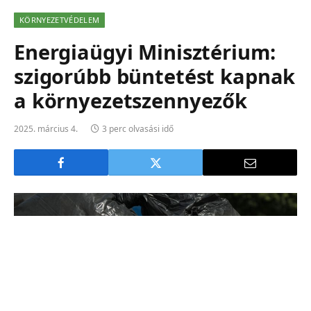
KÖRNYEZETVÉDELEM
Energiaügyi Minisztérium:
szigorúbb büntetést kapnak
a környezetszennyezők
2025. március 4.
3 perc olvasási idő