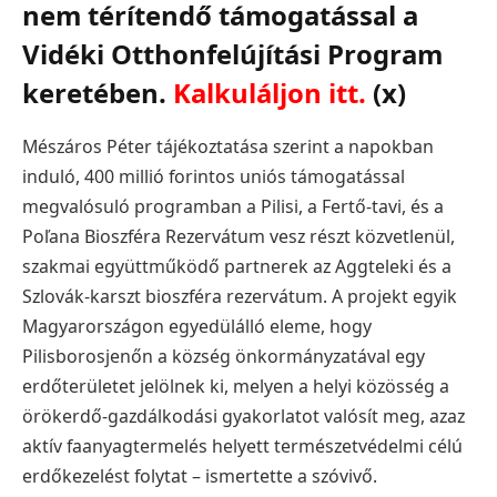
nem térítendő támogatással a
Vidéki Otthonfelújítási Program
keretében.
Kalkuláljon itt.
(x)
Mészáros Péter tájékoztatása szerint a napokban
induló, 400 millió forintos uniós támogatással
megvalósuló programban a Pilisi, a Fertő-tavi, és a
Poľana Bioszféra Rezervátum vesz részt közvetlenül,
szakmai együttműködő partnerek az Aggteleki és a
Szlovák-karszt bioszféra rezervátum. A projekt egyik
Magyarországon egyedülálló eleme, hogy
Pilisborosjenőn a község önkormányzatával egy
erdőterületet jelölnek ki, melyen a helyi közösség a
örökerdő-gazdálkodási gyakorlatot valósít meg, azaz
aktív faanyagtermelés helyett természetvédelmi célú
erdőkezelést folytat – ismertette a szóvivő.