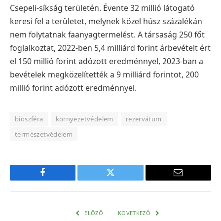
Csepeli-síkság területén. Évente 32 millió látogató
keresi fel a területet, melynek közel húsz százalékán
nem folytatnak faanyagtermelést. A társaság 250 főt
foglalkoztat, 2022-ben 5,4 milliárd forint árbevételt ért
el 150 millió forint adózott eredménnyel, 2023-ban a
bevételek megközelítették a 9 milliárd forintot, 200
millió forint adózott eredménnyel.
bioszféra
környezetvédelem
rezervátum
természetvédelem
Facebook
Twitter
E-
mail
cím
ELŐZŐ
KÖVETKEZŐ