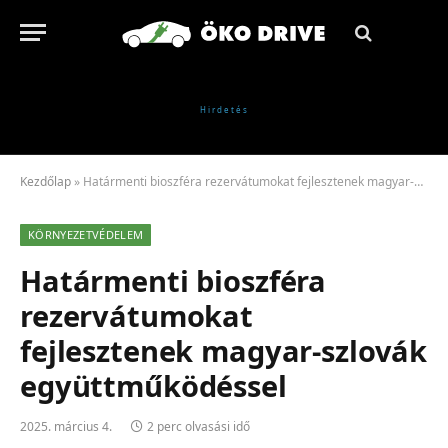
Kezdőlap
»
Határmenti bioszféra rezervátumokat fejlesztenek magyar-szlovák együttműködéssel
KÖRNYEZETVÉDELEM
Határmenti bioszféra
rezervátumokat
fejlesztenek magyar-szlovák
együttműködéssel
2025. március 4.
2 perc olvasási idő