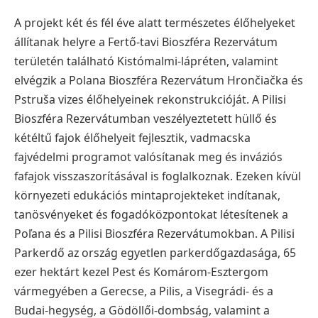
A projekt két és fél éve alatt természetes élőhelyeket
állítanak helyre a Fertő-tavi Bioszféra Rezervátum
területén található Kistómalmi-lápréten, valamint
elvégzik a Polana Bioszféra Rezervátum Hrončiačka és
Pstruša vizes élőhelyeinek rekonstrukcióját. A Pilisi
Bioszféra Rezervátumban veszélyeztetett hüllő és
kétéltű fajok élőhelyeit fejlesztik, vadmacska
fajvédelmi programot valósítanak meg és inváziós
fafajok visszaszorításával is foglalkoznak. Ezeken kívül
környezeti edukációs mintaprojekteket indítanak,
tanösvényeket és fogadóközpontokat létesítenek a
Poľana és a Pilisi Bioszféra Rezervátumokban. A Pilisi
Parkerdő az ország egyetlen parkerdőgazdasága, 65
ezer hektárt kezel Pest és Komárom-Esztergom
vármegyében a Gerecse, a Pilis, a Visegrádi- és a
Budai-hegység, a Gödöllői-dombság, valamint a