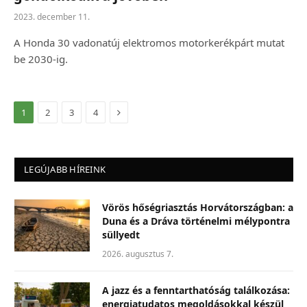
2023. december 11.
A Honda 30 vadonatúj elektromos motorkerékpárt mutat
be 2030-ig.
Következő
1
2
3
4
LEGÚJABB HÍREINK
Vörös hőségriasztás Horvátországban: a
Duna és a Dráva történelmi mélypontra
süllyedt
2026. augusztus 7.
A jazz és a fenntarthatóság találkozása:
energiatudatos megoldásokkal készül