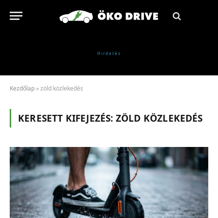
Kezdőlap
»
zöld közlekedés
KERESETT KIFEJEZÉS:
ZÖLD KÖZLEKEDÉS