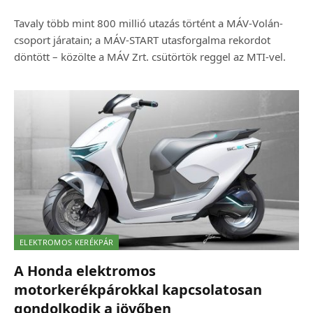
Tavaly több mint 800 millió utazás történt a MÁV-Volán-
csoport járatain; a MÁV-START utasforgalma rekordot
döntött – közölte a MÁV Zrt. csütörtök reggel az MTI-vel.
ELEKTROMOS KERÉKPÁR
A Honda elektromos
motorkerékpárokkal kapcsolatosan
gondolkodik a jövőben