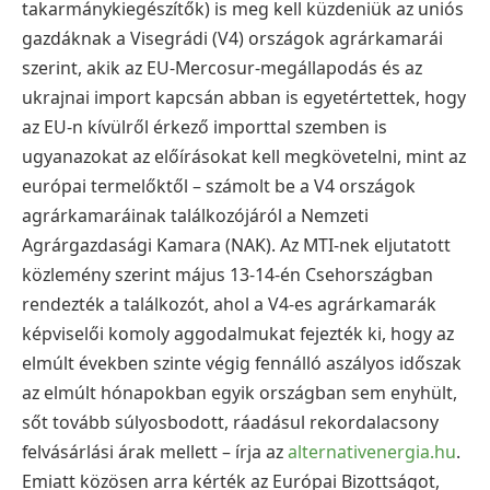
takarmánykiegészítők) is meg kell küzdeniük az uniós
gazdáknak a Visegrádi (V4) országok agrárkamarái
szerint, akik az EU-Mercosur-megállapodás és az
ukrajnai import kapcsán abban is egyetértettek, hogy
az EU-n kívülről érkező importtal szemben is
ugyanazokat az előírásokat kell megkövetelni, mint az
európai termelőktől – számolt be a V4 országok
agrárkamaráinak találkozójáról a Nemzeti
Agrárgazdasági Kamara (NAK). Az MTI-nek eljutatott
közlemény szerint május 13-14-én Csehországban
rendezték a találkozót, ahol a V4-es agrárkamarák
képviselői komoly aggodalmukat fejezték ki, hogy az
elmúlt években szinte végig fennálló aszályos időszak
az elmúlt hónapokban egyik országban sem enyhült,
sőt tovább súlyosbodott, ráadásul rekordalacsony
felvásárlási árak mellett – írja az
alternativenergia.hu
.
Emiatt közösen arra kérték az Európai Bizottságot,