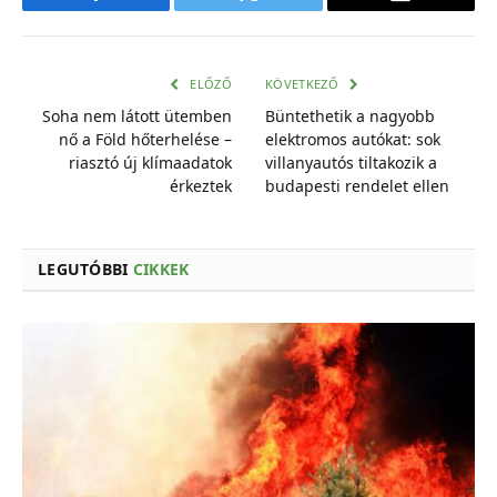
Facebook
Twitter
E-
mail
cím
ELŐZŐ
KÖVETKEZŐ
Soha nem látott ütemben
Büntethetik a nagyobb
nő a Föld hőterhelése –
elektromos autókat: sok
riasztó új klímaadatok
villanyautós tiltakozik a
érkeztek
budapesti rendelet ellen
LEGUTÓBBI
CIKKEK