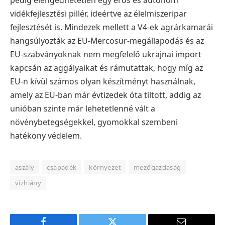
pedig elengedhetetlen egy erős és autonóm
vidékfejlesztési pillér, ideértve az élelmiszeripar
fejlesztését is. Mindezek mellett a V4-ek agrárkamarái
hangsúlyozták az EU-Mercosur-megállapodás és az
EU-szabványoknak nem megfelelő ukrajnai import
kapcsán az aggályaikat és rámutattak, hogy míg az
EU-n kívül számos olyan készítményt használnak,
amely az EU-ban már évtizedek óta tiltott, addig az
unióban szinte már lehetetlenné vált a
növénybetegségekkel, gyomokkal szembeni
hatékony védelem.
aszály
csapadék
környezet
mezőgazdaság
vízhiány