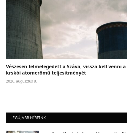
Vészesen felmelegedett a Száva, vissza kell venni a
krskói atomerőmű teljesítményét
2026. augusztus 8.
LEGÚJABB HÍREINK