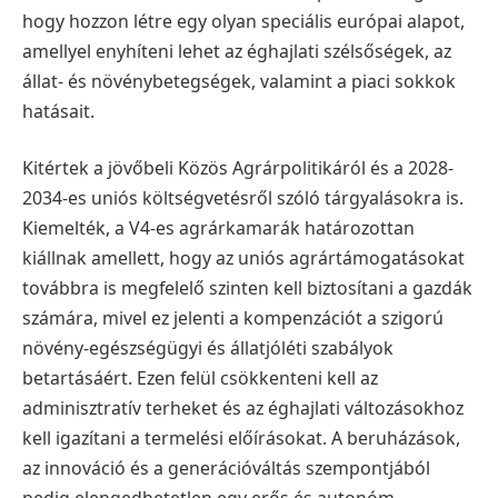
hogy hozzon létre egy olyan speciális európai alapot,
amellyel enyhíteni lehet az éghajlati szélsőségek, az
állat- és növénybetegségek, valamint a piaci sokkok
hatásait.
Kitértek a jövőbeli Közös Agrárpolitikáról és a 2028-
2034-es uniós költségvetésről szóló tárgyalásokra is.
Kiemelték, a V4-es agrárkamarák határozottan
kiállnak amellett, hogy az uniós agrártámogatásokat
továbbra is megfelelő szinten kell biztosítani a gazdák
számára, mivel ez jelenti a kompenzációt a szigorú
növény-egészségügyi és állatjóléti szabályok
betartásáért. Ezen felül csökkenteni kell az
adminisztratív terheket és az éghajlati változásokhoz
kell igazítani a termelési előírásokat. A beruházások,
az innováció és a generációváltás szempontjából