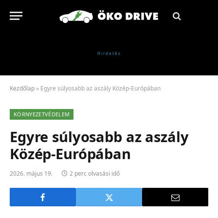
Kezdőlap
»
Egyre súlyosabb az aszály Közép-Európában
KÖRNYEZETVÉDELEM
Egyre súlyosabb az aszály
Közép-Európában
2026. május 19.
2 perc olvasási idő